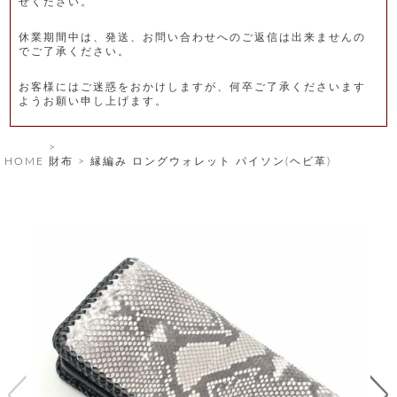
せください。
レ
休業期間中は、発送、お問い合わせへのご返信は出来ませんの
ー
でご了承ください。
ベ
お客様にはご迷惑をおかけしますが、何卒ご了承くださいます
ようお願い申し上げます。
ル
S
HOME
財布
縁編み ロングウォレット パイソン(ヘビ革)
商
'
F
品
A
C
T
タ
O
R
イ
Y
T
プ
e
l
新
o
カ
商
s
品