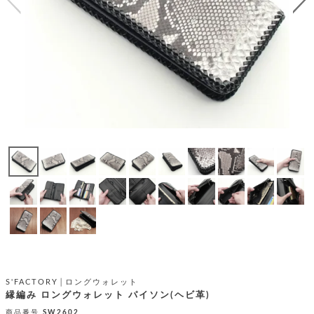
テ
S
限
I
定
ゴ
X
商
T
品
H
リ
S
S
E
A
財
N
イ
L
S
E
布
E
商
ン
品
R
バ
す
O
フ
予
べ
N
約
て
ッ
O
商
ォ
V
長
品
グ
E
財
メ
入
布
2
荷
ウ
ボ
n
短
商
デ
ー
d
財
品
ィ
ォ
布
バ
シ
ッ
S'FACTORY│ロングウォレット
レ
フ
グ
縁編み ロングウォレット パイソン(ヘビ革)
ァ
ョ
ス
商品番号
SW2602