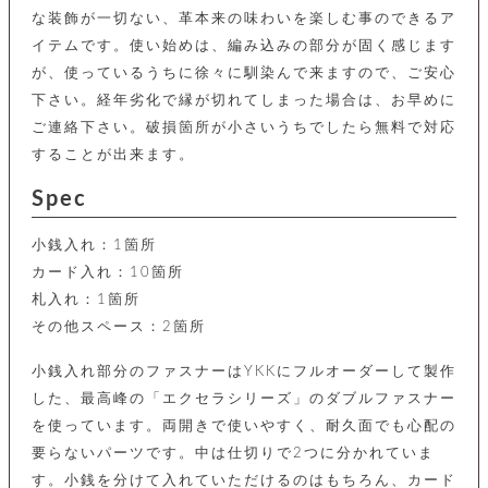
カ
バ
品
定
ー
な装飾が一切ない、革本来の味わいを楽しむ事のできるア
ス
イ
サ
商
チ
タ
セ
イテムです。使い始めは、編み込みの部分が固く感じます
ル
取
ェ
ム
ッ
引
が、使っているうちに徐々に馴染んで来ますので、ご安心
ー
リ
オ
喫
ト
法
ン
ー
下さい。経年劣化で縁が切れてしまった場合は、お早めに
煙
に
ダ
ー
具
メ
ご連絡下さい。破損箇所が小さいうちでしたら無料で対応
基
ー
タ
づ
ス
することが出来ます。
時
す
ル
く
テ
名
べ
チ
表
ー
Spec
入
て
ェ
計
示
シ
れ
ー
ョ
リ
サ
個
ン
小銭入れ：1箇所
カ
ナ
す
ン
ー
人
リ
カード入れ：10箇所
べ
グ
ビ
ロ
情
ー
て
ス
ン
ス
札入れ：1箇所
報
ペ
グ
の
ポ
腕
その他スペース：2箇所
ン
チ
タ
取
ー
時
ダ
ェ
り
チ
計
ン
小銭入れ部分のファスナーはYKKにフルオーダーして製作
ー
扱
ム
ト
ン
そ
した、最高峰の「エクセラシリーズ」のダブルファスナー
い
ベ
ト
の
ル
パ
を使っています。両開きで使いやすく、耐久面でも心配の
ッ
シ
他
ト
プ
ョ
要らないパーツです。中は仕切りで2つに分かれていま
小
の
ー
ー
物
み
す。小銭を分けて入れていただけるのはもちろん、カード
ネ