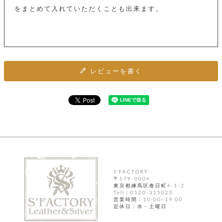
ト
ッ
をまとめて入れていただくことも出来ます。
チ
ツ
ク
ェ
レ
ー
服
コ
ス
ン
ン
ネ
チ
飾
キ
ッ
ョ
ー
ク
リ
レビューを書く
洋
コ
レ
ン
服
ン
ス
グ
チ
チ
閉
付
洋
ョ
ェ
じ
き
服
ー
る
ド
ン
シ
ロ
ュ
ッ
ブ
ー
プ
レ
ズ
ハ
ス
ン
レ
帽
ド
ッ
子
S'FACTORY
ル
〒179-0004
ト
東京都練馬区春日町4-1-2
そ
Tell：0120-315023
そ
の
営業時間：10:00~19:00
の
他
定休日：水・土曜日
他
服
パ