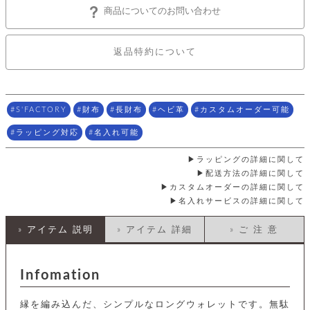
店
ホ
お
プ
ッ
ス
商品についてのお問い合わせ
舗
ル
支
チ
│
バ
紹
ダ
コ
払
バ
キ
介
ー
イ
い
ッ
ー
ッ
返品特約について
ン
方
グ
ホ
ケ
ラ
法
ル
ー
ッ
ウ
に
ク
ダ
ス
エ
ピ
つ
ー
ス
ン
い
ル
S'FACTORY
財布
長財布
ヘビ革
カスタムオーダー可能
着
ト
グ
て
名
せ
バ
刺
ラッピング対応
名入れ可能
チ
替
す
会
ッ
修
入
え
べ
員
グ
理
れ
ラッピングの詳細に関して
財
て
規
ェ
│
布
そ
配送方法の詳細に関して
約
パ
A
ベ
の
に
カスタムオーダーの詳細に関して
ー
ス
m
ル
他
つ
名入れサービスの詳細に関して
ケ
a
ト
バ
い
ン
ー
z
単
ッ
て
» アイテム 説明
» アイテム 詳細
» ご 注 意
ス
o
品
グ
n
会
ア
す
ス
バ
p
社
べ
マ
ッ
a
概
Infomation
て
ク
ホ
ク
y
要
│
ル
レ
セ
モ
単
縁を編み込んだ、シンプルなロングウォレットです。無駄
特
ザ