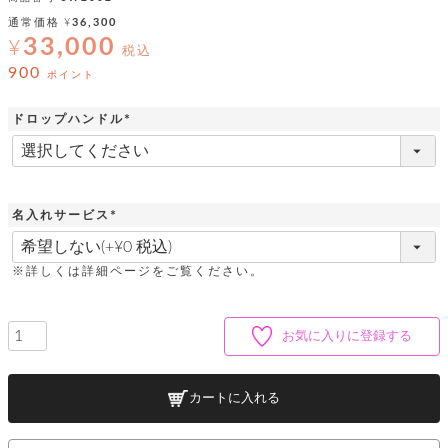
ッ
シ
ナ
ョ
通常価格
¥
36,300
ン
ー
ル
ト
33,000
¥
税込
ウ
ダ
ご
ォ
900
ー
ポイント
ホ
利
レ
バ
特
用
ッ
ッ
集
ドロップハンドル
ル
ガ
ト
グ
一
(
イ
覧
必
バ
ド
ダ
ト
須
イ
ー
)
レ
カ
お
ト
ー
ー
ー
問
バ
名入れサービス
ベ
ズ
い
ッ
(
ル
小
す
ウ
合
グ
必
紹
べ
ォ
わ
須
※詳しくは詳細ページをご覧ください。
介
て
レ
せ
物
ボ
)
ッ
ス
ホ
返
ト
ト
素
ベ
す
ル
品
ン
材
お気に入りに登録する
べ
ダ
マ
特
バ
に
て
ル
ー
ネ
約
ッ
つ
ー
グ
い
キ
そ
カートに入れる
送
ク
ト
て
ー
の
料
リ
ク
ケ
他
と
ッ
ラ
│
ー