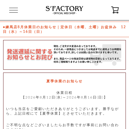
閉
じ
る
●練馬店8月休業日のお知らせ｜定休日（水曜、土曜）お盆休み 12
日（水）～16日（日）
ゲ
ス
ト
様
ロ
会
グ
員
イ
登
ン
録
夏季休業のお知らせ
休業日程
【2026年8月12日(水)～2026年8月16日(日)】
お
ガ
問
気
イ
い
に
ド
合
入
わ
いつも当店をご愛顧いただきありがとうございます。勝手なが
り
せ
ら、上記日程にて【夏季休業】とさせていただきます。
ご不明な点などございましたらお手数ですが事前にお問い合わ