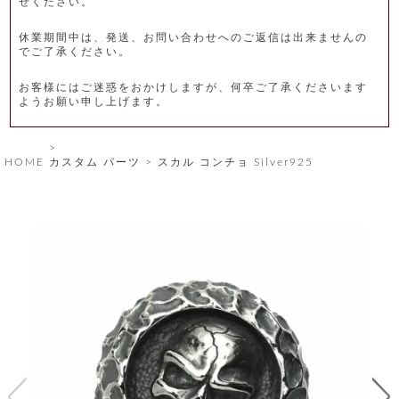
せください。
レ
休業期間中は、発送、お問い合わせへのご返信は出来ませんの
ー
でご了承ください。
ベ
お客様にはご迷惑をおかけしますが、何卒ご了承くださいます
ようお願い申し上げます。
ル
S
HOME
カスタム パーツ
スカル コンチョ Silver925
商
'
F
品
A
C
T
タ
O
R
イ
Y
T
プ
e
l
新
o
カ
商
s
品