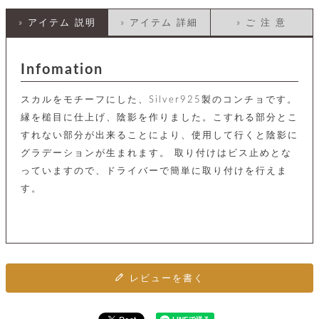
店
ホ
お
プ
ッ
ス
舗
ル
支
チ
» アイテム 説明
» アイテム 詳細
» ご 注 意
│
バ
紹
ダ
コ
払
バ
キ
介
ー
イ
い
ッ
ー
ッ
ン
方
グ
ホ
Infomation
ケ
ラ
法
ル
ー
ッ
ウ
に
ク
ダ
ス
エ
ピ
つ
スカルをモチーフにした、Silver925製のコンチョです。
ー
ス
ン
い
ル
着
縁を槌目に仕上げ、陰影を作りました。こすれる部分とこ
ト
グ
て
名
せ
バ
すれない部分が出来ることにより、使用して行くと陰影に
刺
チ
替
す
会
ッ
修
入
グラデーションが生まれます。 取り付けはビス止めとな
え
べ
員
グ
理
れ
財
て
規
ェ
っていますので、ドライバーで簡単に取り付けを行えま
│
布
そ
約
パ
A
す。
ベ
の
に
ー
ス
m
ル
他
つ
ケ
a
ト
バ
い
ン
ー
z
単
ッ
て
ス
o
品
グ
n
会
ア
す
ス
バ
p
社
べ
マ
ッ
a
レビューを書く
概
て
ク
ホ
ク
y
要
│
ル
レ
セ
モ
単
特
ザ