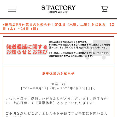
閉
じ
る
●練馬店8月休業日のお知らせ｜定休日（水曜、土曜）お盆休み 12
日（水）～16日（日）
ゲ
ス
ト
様
ロ
会
グ
員
イ
登
ン
録
夏季休業のお知らせ
休業日程
【2026年8月12日(水)～2026年8月16日(日)】
お
ガ
問
気
イ
い
に
ド
合
入
わ
いつも当店をご愛顧いただきありがとうございます。勝手なが
り
せ
ら、上記日程にて【夏季休業】とさせていただきます。
ご不明な点などございましたらお手数ですが事前にお問い合わ