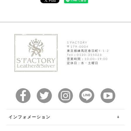
カ
バ
品
定
ー
ス
イ
サ
商
チ
タ
セ
ル
取
ェ
ム
ッ
引
ー
リ
オ
喫
ト
法
ン
ー
煙
に
ダ
ー
具
メ
基
ー
タ
づ
ス
S'FACTORY
時
す
ル
く
テ
〒179-0004
名
べ
チ
表
東京都練馬区春日町4-1-2
ー
入
て
Tell：0120-315023
ェ
計
示
シ
れ
営業時間：10:00~19:00
ー
ョ
定休日：水・土曜日
リ
サ
個
ン
カ
ナ
す
ン
ー
人
リ
べ
グ
ビ
ロ
情
ー
て
ス
ン
ス
報
ペ
グ
の
ポ
腕
ン
チ
タ
取
ー
時
ダ
ェ
り
チ
計
ン
ー
扱
ム
ト
ン
そ
い
ベ
ト
の
ル
パ
ッ
シ
インフォメーション
他
ト
プ
ョ
小
の
ー
ー
物
み
ネ
ご利用ガイド