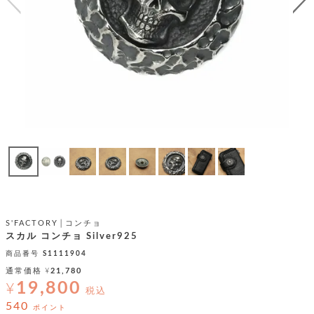
テ
S
限
I
定
ゴ
X
商
T
品
H
リ
S
S
E
A
財
N
イ
L
S
E
布
E
商
ン
品
R
バ
す
O
フ
予
べ
N
約
て
ッ
O
商
ォ
V
長
品
グ
E
財
メ
入
布
S'FACTORY│コンチョ
2
荷
ウ
ボ
スカル コンチョ Silver925
n
短
商
デ
ー
d
財
商品番号
S1111904
品
ィ
ォ
布
バ
通常価格
¥
21,780
シ
ッ
19,800
¥
レ
フ
税込
グ
ァ
ョ
540
ポイント
ス