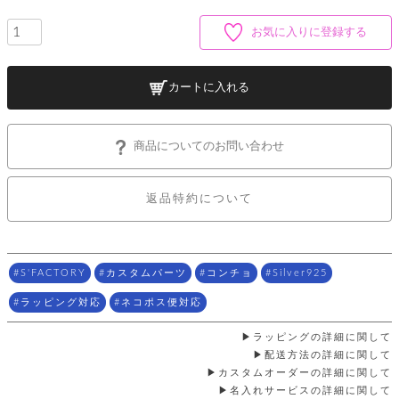
ッ
シ
ナ
ョ
ン
ー
お気に入りに登録する
ル
ト
ウ
ダ
ご
ォ
ー
ホ
利
レ
バ
特
カートに入れる
用
ッ
ッ
集
ル
ガ
ト
グ
一
イ
覧
バ
ド
ダ
ト
商品についてのお問い合わせ
イ
ー
レ
カ
お
ト
ー
ー
ー
問
バ
返品特約について
ベ
ズ
い
ッ
ル
小
す
ウ
合
グ
紹
べ
ォ
わ
介
て
レ
せ
物
ボ
ッ
ス
S'FACTORY
カスタムパーツ
コンチョ
Silver925
ホ
返
ト
ト
素
ベ
す
ル
品
ン
材
ラッピング対応
ネコポス便対応
べ
ダ
マ
特
バ
に
て
ル
ー
ネ
約
ッ
つ
ラッピングの詳細に関して
ー
グ
い
キ
そ
配送方法の詳細に関して
送
ク
ト
て
ー
の
料
カスタムオーダーの詳細に関して
リ
ク
ケ
他
と
名入れサービスの詳細に関して
ッ
ラ
│
ー