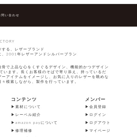
お問い合わせ
CTORY
作する、レザーブランド
、2001年レザーアンドシルバーブラン
無骨で上品な心をくすぐるデザイン、機能的かつデザイン
指しています。長くお客様のそばで寄り添え、持っているだ
ザーアイテムをイメージし、お気に入りのレザーを眺めな
日々模索しながら、製作を行っています。
コンテンツ
メンバー
素材について
会員登録
レーベル紹介
ログイン
amazon payについて
ログアウト
修理補修
マイページ