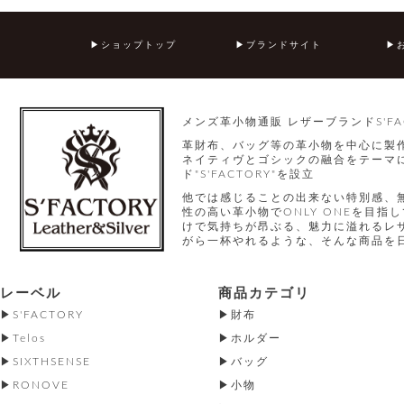
ショップトップ
ブランドサイト
メンズ革小物通販 レザーブランドS'FA
革財布、バッグ等の革小物を中心に製
ネイティヴとゴシックの融合をテーマに
ド"S'FACTORY"を設立
他では感じることの出来ない特別感、
性の高い革小物でONLY ONEを目
けで気持ちが昂ぶる、魅力に溢れるレ
がら一杯やれるような、そんな商品を
レーベル
商品カテゴリ
S'FACTORY
財布
Telos
ホルダー
SIXTHSENSE
バッグ
RONOVE
小物