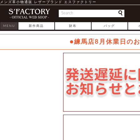
メンズ革小物通販 レザーブランド エスファクトリー
MENU
新作商品
財布
バッグ
●練馬店8月休業日の