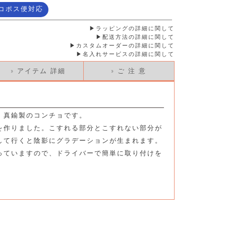
コポス便対応
ラッピングの詳細に関して
配送方法の詳細に関して
カスタムオーダーの詳細に関して
名入れサービスの詳細に関して
» アイテム 詳細
» ご 注 意
、真鍮製のコンチョです。
を作りました。こすれる部分とこすれない部分が
して行くと陰影にグラデーションが生まれます。
っていますので、ドライバーで簡単に取り付けを