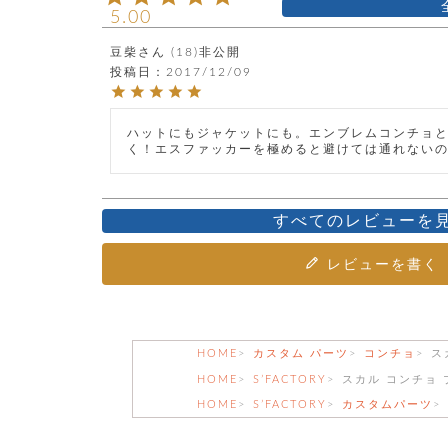
5.00
豆柴
18
非公開
投稿日
2017/12/09
ハットにもジャケットにも。エンブレムコンチョ
く！エスファッカーを極めると避けては通れない
すべてのレビューを
レビューを書く
HOME
カスタム パーツ
コンチョ
ス
HOME
S’FACTORY
スカル コンチョ
HOME
S’FACTORY
カスタムパーツ