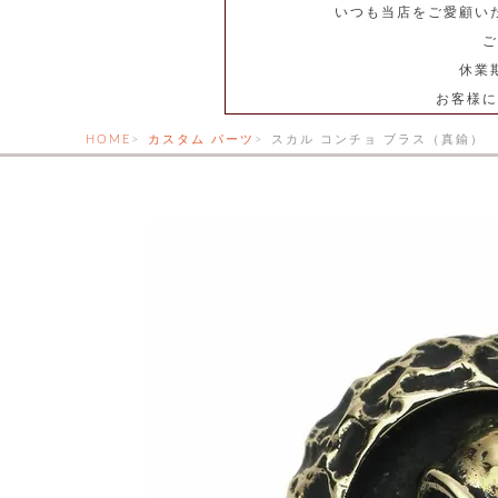
いつも当店をご愛顧い
ご
休業
お客様に
HOME
カスタム パーツ
スカル コンチョ ブラス（真鍮）