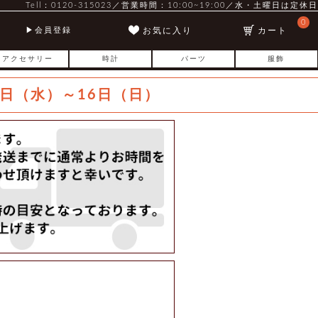
Tell：0120-315023／営業時間：10:00~19:00／水・土曜日は定休日
0
お気に入り
カート
会員登録
アクセサリー
時計
パーツ
服飾
日（水）～16日（日）