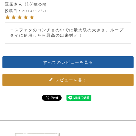
カ
バ
品
定
豆柴
18
ー
非公開
ス
イ
サ
商
チ
投稿日
2014/12/20
タ
セ
ル
取
ェ
ム
ッ
引
ー
リ
オ
喫
ト
法
ン
ー
煙
エスファクのコンチョの中では最大級の大きさ。ループ
に
ダ
ー
具
タイに使用したら最高の出来栄え！
メ
基
ー
タ
づ
ス
時
す
ル
く
テ
名
べ
チ
表
ー
入
て
ェ
計
示
シ
れ
すべてのレビューを見る
ー
ョ
リ
サ
個
ン
カ
ナ
す
ン
ー
人
リ
べ
グ
ビ
ロ
情
レビューを書く
ー
て
ス
ン
ス
報
ペ
グ
の
ポ
腕
ン
チ
タ
取
ー
時
ダ
ェ
り
チ
計
ン
ー
扱
ム
ト
ン
そ
い
ベ
ト
の
ル
パ
ッ
シ
他
ト
プ
ョ
小
の
ー
ー
物
み
ネ