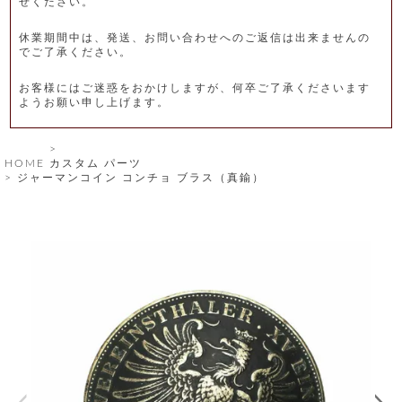
せください。
レ
休業期間中は、発送、お問い合わせへのご返信は出来ませんの
ー
でご了承ください。
ベ
お客様にはご迷惑をおかけしますが、何卒ご了承くださいます
ようお願い申し上げます。
ル
S
HOME
カスタム パーツ
商
'
ジャーマンコイン コンチョ ブラス（真鍮）
F
品
A
C
T
タ
O
R
イ
Y
T
プ
e
l
新
o
カ
商
s
品