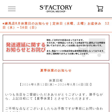
閉
じ
る
●練馬店8月休業日のお知らせ｜定休日（水曜、土曜）お盆休み 12
日（水）～16日（日）
ゲ
ス
ト
様
ロ
会
グ
員
イ
登
ン
録
夏季休業のお知らせ
休業日程
【2026年8月12日(水)～2026年8月16日(日)】
お
ガ
問
気
イ
い
に
ド
合
入
わ
いつも当店をご愛顧いただきありがとうございます。勝手なが
り
せ
ら、上記日程にて【夏季休業】とさせていただきます。
ご不明な点などございましたらお手数ですが事前にお問い合わ