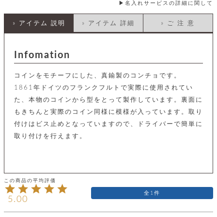
店
ホ
お
名入れサービスの詳細に関して
プ
ッ
ス
舗
ル
支
チ
│
バ
紹
ダ
コ
払
バ
» アイテム 説明
» アイテム 詳細
» ご 注 意
キ
介
ー
イ
い
ッ
ー
ッ
ン
方
グ
ホ
ケ
ラ
法
ル
Infomation
ー
ッ
ウ
に
ク
ダ
ス
エ
ピ
つ
ー
ス
ン
い
ル
コインをモチーフにした、真鍮製のコンチョです。
着
ト
グ
て
名
せ
1861年ドイツのフランクフルトで実際に使用されてい
バ
刺
チ
替
す
会
ッ
た、本物のコインから型をとって製作しています。裏面に
修
入
え
べ
員
グ
理
れ
もきちんと実際のコイン同様に模様が入っています。取り
財
て
規
ェ
│
布
そ
約
付けはビス止めとなっていますので、ドライバーで簡単に
パ
A
ベ
の
に
ー
取り付けを行えます。
ス
m
ル
他
つ
ケ
a
ト
バ
い
ン
ー
z
単
ッ
て
ス
o
品
グ
n
会
ア
す
ス
バ
p
社
べ
マ
ッ
a
概
て
ク
1
ホ
ク
y
5.00
要
│
ル
レ
セ
モ
単
特
ザ