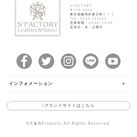
ト
ッ
チ
S'FACTORY
ツ
ク
〒179-0004
ェ
東京都練馬区春日町4-1-2
レ
ー
Tell：0120-315023
服
コ
ス
ン
営業時間：10:00~19:00
ン
定休日：水・土曜日
ネ
チ
飾
キ
ッ
ョ
ー
ク
リ
洋
コ
レ
ン
服
ン
ス
グ
チ
チ
閉
付
洋
ョ
ェ
じ
き
服
ー
る
ド
ン
シ
ロ
ュ
ッ
ブ
インフォメーション
ー
プ
レ
ズ
ハ
ス
ご利用ガイド
ン
レ
帽
ド
ッ
»ブランドサイトはこちら
子
お問い合わせ
ル
ト
そ
返品特約
そ
の
©K＆NProducts All Rights Reserved.
の
送料とお支払い方法について
他
他
服
会員規約について
パ