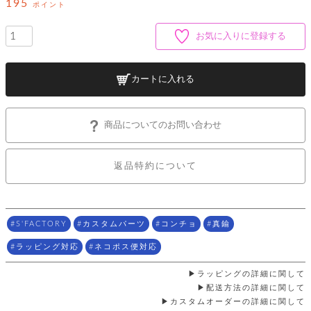
ッ
195
シ
ポイント
ナ
ョ
ン
ー
ル
ト
お気に入りに登録する
ウ
ダ
ご
ォ
ー
ホ
利
レ
バ
特
用
ッ
ッ
集
カートに入れる
ル
ガ
ト
グ
一
イ
覧
バ
ド
ダ
ト
イ
ー
商品についてのお問い合わせ
レ
カ
お
ト
ー
ー
ー
問
バ
ベ
ズ
い
ッ
返品特約について
ル
小
す
ウ
合
グ
紹
べ
ォ
わ
介
て
レ
せ
物
ボ
ッ
ス
ホ
返
ト
ト
素
S'FACTORY
カスタムパーツ
コンチョ
真鍮
ベ
す
ル
品
ン
材
べ
ダ
マ
特
バ
に
ラッピング対応
ネコポス便対応
て
ル
ー
ネ
約
ッ
つ
ー
グ
い
キ
ラッピングの詳細に関して
そ
送
ク
ト
て
ー
の
配送方法の詳細に関して
料
リ
ク
ケ
他
カスタムオーダーの詳細に関して
と
ッ
ラ
│
ー