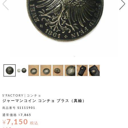
テ
S
限
I
定
ゴ
X
商
T
品
H
リ
S
S
E
A
財
N
イ
L
S
E
布
E
商
ン
品
R
バ
す
O
フ
予
べ
N
約
て
ッ
O
商
ォ
V
長
品
グ
E
財
メ
入
布
2
荷
ウ
ボ
S'FACTORY│コンチョ
n
短
商
デ
ー
ジャーマンコイン コンチョ ブラス（真鍮）
d
財
品
ィ
ォ
商品番号
S1111901
布
バ
シ
通常価格
¥
7,865
ッ
レ
フ
7,150
グ
¥
ァ
税込
ョ
ス