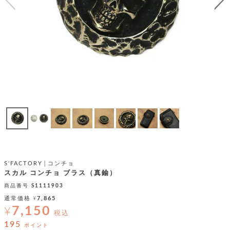
テ
S
限
I
定
ゴ
X
商
T
品
H
リ
S
S
E
A
財
N
イ
L
S
E
布
E
商
ン
品
R
バ
す
O
フ
予
べ
N
約
て
ッ
O
商
ォ
V
長
品
グ
E
財
メ
入
布
S'FACTORY│コンチョ
2
荷
ウ
ボ
スカル コンチョ ブラス（真鍮）
n
短
商
デ
ー
d
財
商品番号
S1111903
品
ィ
ォ
布
バ
通常価格
¥
7,865
シ
ッ
7,150
¥
レ
フ
税込
グ
ァ
ョ
195
ポイント
ス