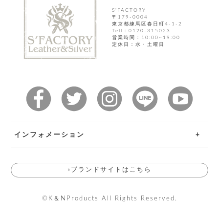
ト
ッ
チ
S'FACTORY
ツ
ク
〒179-0004
ェ
レ
東京都練馬区春日町4-1-2
ー
Tell：0120-315023
服
コ
ス
ン
営業時間：10:00~19:00
ン
定休日：水・土曜日
ネ
チ
飾
キ
ッ
ョ
ー
ク
リ
洋
コ
レ
ン
服
ン
ス
グ
チ
チ
閉
付
洋
ョ
ェ
じ
き
服
ー
る
ド
ン
シ
ロ
ュ
ッ
ブ
インフォメーション
ー
プ
レ
ズ
ハ
ス
ご利用ガイド
ン
レ
帽
ド
ッ
»ブランドサイトはこちら
子
お問い合わせ
ル
ト
そ
返品特約
そ
の
©K＆NProducts All Rights Reserved.
の
送料とお支払い方法について
他
他
服
会員規約について
パ