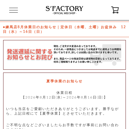
閉
じ
る
●練馬店8月休業日のお知らせ｜定休日（水曜、土曜）お盆休み 12
日（水）～16日（日）
ゲ
ス
ト
様
ロ
会
グ
員
イ
登
ン
録
夏季休業のお知らせ
休業日程
【2026年8月12日(水)～2026年8月16日(日)】
お
ガ
問
気
イ
い
に
ド
合
入
わ
いつも当店をご愛顧いただきありがとうございます。勝手なが
り
せ
ら、上記日程にて【夏季休業】とさせていただきます。
ご不明な点などございましたらお手数ですが事前にお問い合わ