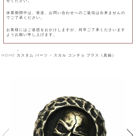
せください。
レ
休業期間中は、発送、お問い合わせへのご返信は出来ませんの
ー
でご了承ください。
ベ
お客様にはご迷惑をおかけしますが、何卒ご了承くださいます
ようお願い申し上げます。
ル
S
HOME
カスタム パーツ
スカル コンチョ ブラス（真鍮）
商
'
F
品
A
C
T
タ
O
R
イ
Y
T
プ
e
l
新
o
カ
商
s
品