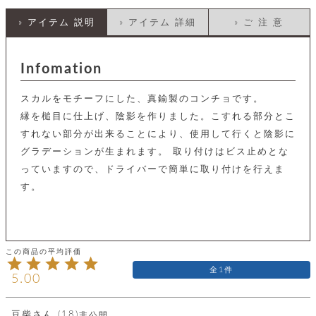
店
ホ
お
プ
ッ
ス
舗
ル
支
チ
» アイテム 説明
» アイテム 詳細
» ご 注 意
│
バ
紹
ダ
コ
払
バ
キ
介
ー
イ
い
ッ
ー
ッ
ン
方
グ
ホ
Infomation
ケ
ラ
法
ル
ー
ッ
ウ
に
ク
ダ
ス
エ
ピ
つ
スカルをモチーフにした、真鍮製のコンチョです。
ー
ス
ン
い
ル
着
縁を槌目に仕上げ、陰影を作りました。こすれる部分とこ
ト
グ
て
名
せ
バ
すれない部分が出来ることにより、使用して行くと陰影に
刺
チ
替
す
会
ッ
修
入
グラデーションが生まれます。 取り付けはビス止めとな
え
べ
員
グ
理
れ
財
て
規
ェ
っていますので、ドライバーで簡単に取り付けを行えま
│
布
そ
約
パ
A
す。
ベ
の
に
ー
ス
m
ル
他
つ
ケ
a
ト
バ
い
ン
ー
z
単
ッ
て
ス
o
品
グ
n
会
ア
す
ス
バ
p
社
べ
1
マ
ッ
a
概
5.00
て
ク
ホ
ク
y
要
│
ル
レ
セ
モ
単
特
ザ
豆柴
18
非公開