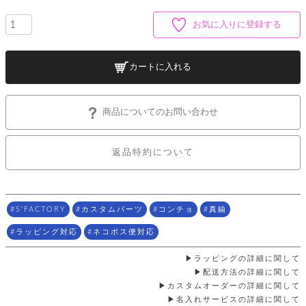
ッ
シ
ナ
ョ
ン
ー
お気に入りに登録する
ル
ト
ウ
ダ
ご
ォ
ー
ホ
利
レ
バ
特
カートに入れる
用
ッ
ッ
集
ル
ガ
ト
グ
一
イ
覧
バ
ド
ダ
ト
商品についてのお問い合わせ
イ
ー
レ
カ
お
ト
ー
ー
ー
問
バ
返品特約について
ベ
ズ
い
ッ
ル
小
す
ウ
合
グ
紹
べ
ォ
わ
介
て
レ
せ
物
ボ
ッ
ス
S'FACTORY
カスタムパーツ
コンチョ
真鍮
ホ
返
ト
ト
素
ベ
す
ル
品
ン
材
ラッピング対応
ネコポス便対応
べ
ダ
マ
特
バ
に
て
ル
ー
ネ
約
ッ
つ
ラッピングの詳細に関して
ー
グ
い
キ
そ
配送方法の詳細に関して
送
ク
ト
て
ー
の
料
カスタムオーダーの詳細に関して
リ
ク
ケ
他
と
名入れサービスの詳細に関して
ッ
ラ
│
ー