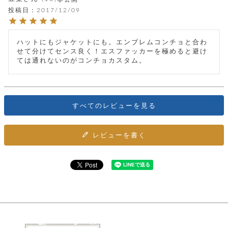
カ
バ
品
定
ー
ス
投稿日
2017/12/09
イ
サ
商
チ
タ
セ
ル
取
ェ
ム
ッ
引
ー
リ
オ
喫
ト
ハットにもジャケットにも。エンブレムコンチョと合わ
法
ン
ー
煙
せて分けてセンス良く！エスファッカーを極めると避け
に
ダ
ー
具
メ
ては通れないのがコンチョカスタム。
基
ー
タ
づ
ス
時
す
ル
く
テ
名
べ
チ
表
ー
入
て
ェ
計
示
シ
れ
ー
すべてのレビューを見る
ョ
リ
サ
個
ン
カ
ナ
す
ン
ー
人
リ
べ
グ
ビ
ロ
情
レビューを書く
ー
て
ス
ン
ス
報
ペ
グ
の
ポ
腕
ン
チ
タ
取
ー
時
ダ
ェ
り
チ
計
ン
ー
扱
ム
ト
ン
そ
い
ベ
ト
の
ル
パ
ッ
シ
他
ト
プ
ョ
小
の
ー
ー
物
み
ネ