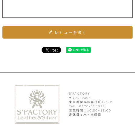
カ
バ
品
定
ー
ス
イ
サ
商
チ
タ
セ
ル
取
ェ
ム
ッ
引
ー
リ
オ
喫
ト
法
ン
ー
煙
に
レビューを書く
ダ
ー
具
メ
基
ー
タ
づ
ス
時
す
ル
く
テ
名
べ
チ
表
ー
入
て
ェ
計
示
シ
れ
ー
ョ
リ
サ
個
ン
カ
ナ
す
ン
ー
人
リ
べ
グ
ビ
ロ
情
ー
て
ス
ン
ス
報
ペ
グ
の
ポ
腕
ン
チ
タ
S'FACTORY
取
ー
時
ダ
〒179-0004
ェ
り
チ
計
東京都練馬区春日町4-1-2
ン
ー
扱
ム
Tell：0120-315023
ト
ン
そ
い
ベ
営業時間：10:00~19:00
ト
定休日：水・土曜日
の
ル
パ
ッ
シ
他
ト
プ
ョ
小
の
ー
ー
物
み
ネ