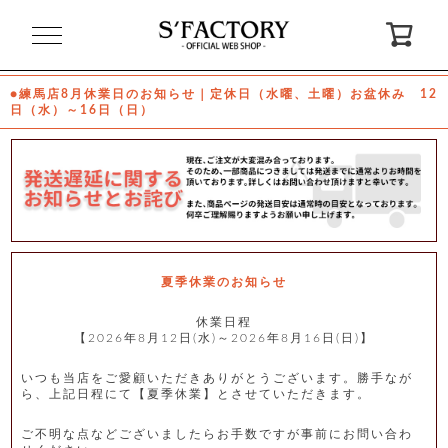
閉
じ
る
●練馬店8月休業日のお知らせ｜定休日（水曜、土曜）お盆休み 12
日（水）～16日（日）
ゲ
ス
ト
様
ロ
会
グ
員
イ
登
ン
録
夏季休業のお知らせ
休業日程
【2026年8月12日(水)～2026年8月16日(日)】
お
ガ
問
気
イ
い
に
ド
合
入
わ
いつも当店をご愛顧いただきありがとうございます。勝手なが
り
せ
ら、上記日程にて【夏季休業】とさせていただきます。
ご不明な点などございましたらお手数ですが事前にお問い合わ