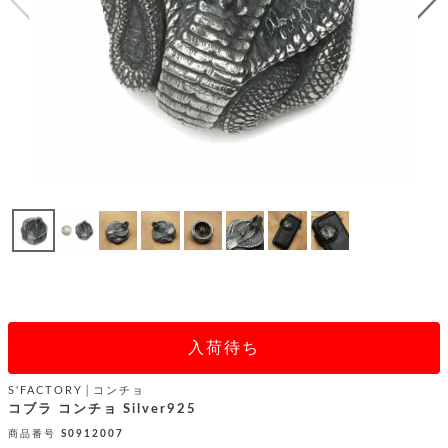
テ
S
限
I
定
ゴ
X
商
T
品
H
リ
S
S
E
A
財
N
イ
L
S
E
布
E
商
ン
品
R
バ
す
O
フ
予
べ
N
約
て
ッ
O
商
ォ
V
長
品
グ
E
財
メ
入
布
2
荷
ウ
ボ
n
短
入荷待ち
商
デ
ー
d
財
品
ィ
ォ
布
バ
S'FACTORY│コンチョ
シ
ッ
コブラ コンチョ Silver925
レ
フ
グ
ァ
ョ
商品番号
S0912007
ス