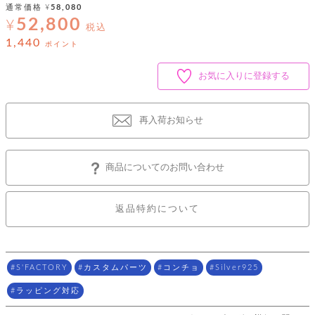
ッ
シ
通常価格
¥
58,080
ナ
ョ
ン
52,800
¥
ー
税込
ル
ト
ウ
ダ
1,440
ポイント
ご
ォ
ー
ホ
利
レ
バ
特
用
ッ
お気に入りに登録する
ッ
集
ル
ガ
ト
グ
一
イ
覧
バ
ド
ダ
ト
再入荷お知らせ
イ
ー
レ
カ
お
ト
ー
ー
ー
問
バ
ベ
ズ
い
ッ
商品についてのお問い合わせ
ル
小
す
ウ
合
グ
紹
べ
ォ
わ
介
て
レ
せ
物
ボ
返品特約について
ッ
ス
ホ
返
ト
ト
素
ベ
す
ル
品
ン
材
べ
ダ
マ
特
バ
に
て
ル
ー
ネ
約
ッ
つ
S'FACTORY
カスタムパーツ
コンチョ
Silver925
ー
グ
い
キ
そ
送
ク
ト
て
ー
ラッピング対応
の
料
リ
ク
ケ
他
と
ッ
ラ
│
ー