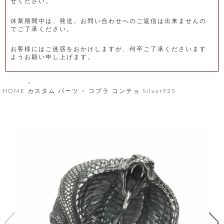
せください。
レ
休業期間中は、発送、お問い合わせへのご返信は出来ませんの
ー
でご了承ください。
ベ
お客様にはご迷惑をおかけしますが、何卒ご了承くださいます
ようお願い申し上げます。
ル
S
HOME
カスタム パーツ
コブラ コンチョ Silver925
商
'
F
品
A
C
T
タ
O
R
イ
Y
T
プ
e
l
新
o
カ
商
s
品