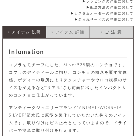
店
ホ
ラッピングの詳細に関して
お
プ
ッ
ス
舗
ル
支
配送方法の詳細に関して
チ
│
バ
紹
ダ
コ
払
カスタムオーダーの詳細に関して
バ
キ
介
ー
イ
い
ッ
名入れサービスの詳細に関して
ー
ッ
ン
方
グ
ホ
ケ
ラ
法
» アイテム 説明
» アイテム 詳細
» ご 注 意
ル
ー
ッ
ウ
に
ク
ダ
ス
エ
ピ
つ
ー
ス
ン
い
ル
着
ト
グ
て
Infomation
名
せ
バ
刺
チ
替
す
会
ッ
修
入
コブラをモチーフにした、Silver925製のコンチョです。
え
べ
員
グ
理
れ
財
て
規
ェ
コブラのディティールに拘り、コンチョの概念を覆す立体
│
布
そ
約
パ
感。ボディーの場所によりテクスチャーやウロコ模様のサ
A
ベ
の
に
ー
ス
m
ル
他
つ
イズを変えるなど"リアル"さも前面に出したインパクト大
ケ
a
ト
バ
い
のコンチョに仕上がっています。
ン
ー
z
単
ッ
て
ス
o
品
グ
n
アンティークジュエリーブランド”ANIMAL-WORSHIP
会
ア
す
ス
バ
p
社
べ
SILVER”清水氏に原型を製作していただいた拘りのアイテ
マ
ッ
a
概
て
ク
ホ
ク
ムです。取り付けはビス止めとなっていますので、ドライ
y
要
│
ル
レ
バーで簡単に取り付けを行えます。
セ
モ
単
特
ザ