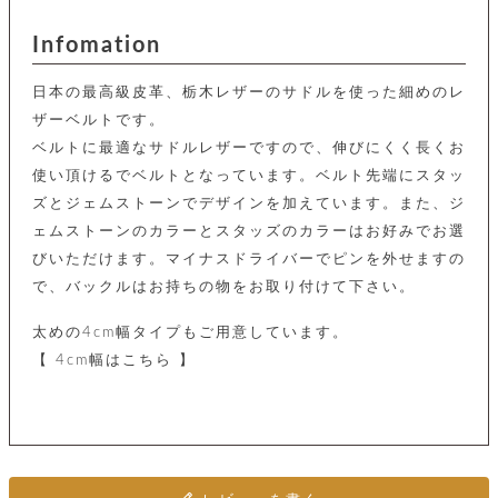
カ
バ
品
定
ー
ス
イ
サ
商
チ
タ
Infomation
セ
ル
取
ェ
ム
ッ
引
ー
リ
オ
喫
ト
日本の最高級皮革、栃木レザーのサドルを使った細めのレ
法
ン
ー
煙
に
ザーベルトです。
ダ
ー
具
メ
基
ー
ベルトに最適なサドルレザーですので、伸びにくく長くお
タ
づ
ス
時
す
ル
く
使い頂けるでベルトとなっています。ベルト先端にスタッ
テ
名
べ
チ
表
ー
ズとジェムストーンでデザインを加えています。また、ジ
入
て
ェ
計
示
シ
れ
ー
ェムストーンのカラーとスタッズのカラーはお好みでお選
ョ
リ
サ
個
ン
カ
ナ
びいただけます。マイナスドライバーでピンを外せますの
す
ン
ー
人
リ
べ
グ
ビ
ロ
で、バックルはお持ちの物をお取り付けて下さい。
情
ー
て
ス
ン
ス
報
ペ
グ
の
太めの4cm幅タイプもご用意しています。
ポ
腕
ン
チ
タ
取
ー
時
ダ
【 4cm幅はこちら 】
ェ
り
チ
計
ン
ー
扱
ム
ト
ン
そ
い
ベ
ト
の
ル
パ
ッ
シ
他
ト
プ
ョ
小
の
ー
ー
物
み
ネ