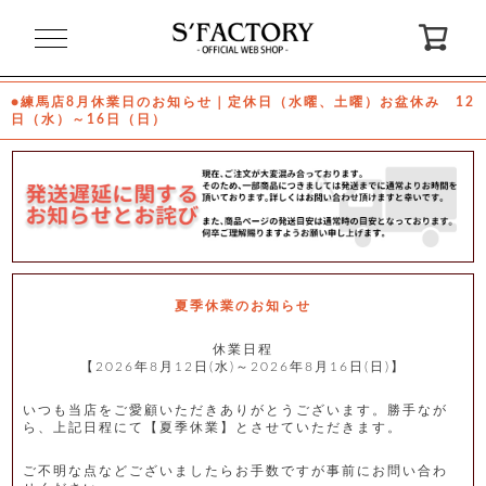
閉
じ
る
●練馬店8月休業日のお知らせ｜定休日（水曜、土曜）お盆休み 12
日（水）～16日（日）
ゲ
ス
ト
様
ロ
会
グ
員
イ
登
ン
録
夏季休業のお知らせ
休業日程
【2026年8月12日(水)～2026年8月16日(日)】
お
ガ
問
気
イ
い
に
ド
合
入
わ
いつも当店をご愛顧いただきありがとうございます。勝手なが
り
せ
ら、上記日程にて【夏季休業】とさせていただきます。
ご不明な点などございましたらお手数ですが事前にお問い合わ