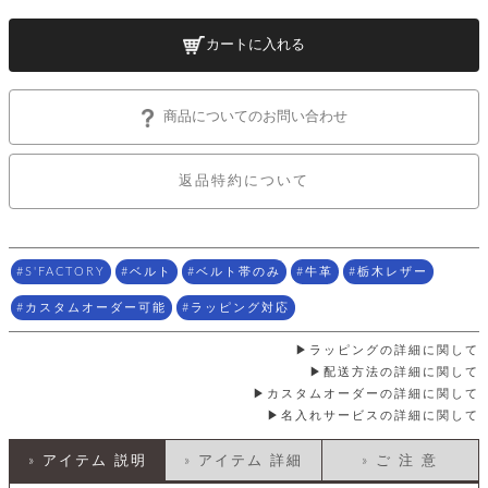
店
ホ
お
プ
ッ
ス
舗
ル
支
チ
│
バ
紹
ダ
コ
カートに入れる
払
バ
キ
介
ー
イ
い
ッ
ー
ッ
ン
方
グ
ホ
ケ
ラ
法
ル
商品についてのお問い合わせ
ー
ッ
ウ
に
ク
ダ
ス
エ
ピ
つ
ー
ス
ン
い
ル
着
返品特約について
ト
グ
て
名
せ
バ
刺
チ
替
す
会
ッ
修
入
え
べ
員
グ
理
れ
財
て
規
ェ
│
S'FACTORY
ベルト
ベルト帯のみ
牛革
栃木レザー
布
そ
約
パ
A
ベ
の
に
ー
ス
m
カスタムオーダー可能
ラッピング対応
ル
他
つ
ケ
a
ト
バ
い
ン
ー
z
単
ラッピングの詳細に関して
ッ
て
ス
o
品
グ
配送方法の詳細に関して
n
会
ア
す
カスタムオーダーの詳細に関して
ス
バ
p
社
べ
名入れサービスの詳細に関して
マ
ッ
a
概
て
ク
ホ
ク
y
要
│
ル
» アイテム 説明
» アイテム 詳細
» ご 注 意
レ
セ
モ
単
特
ザ