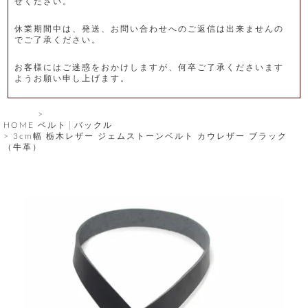
せください。
レ
休業期間中は、発送、お問い合わせへのご返信は出来ませんの
ー
でご了承ください。
ベ
お客様にはご迷惑をおかけしますが、何卒ご了承くださいます
ようお願い申し上げます。
ル
S
HOME
ベルト│バックル
商
'
3cm幅 栃木レザー ジェムストーンベルト カウレザー ブラック
F
（牛革）
品
A
C
T
タ
O
R
イ
Y
T
プ
e
l
新
o
カ
商
s
品