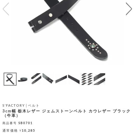
テ
S
限
I
定
ゴ
X
商
T
品
H
リ
S
S
E
A
財
N
イ
L
S
E
布
E
商
ン
品
R
バ
す
O
フ
予
べ
N
約
て
ッ
O
商
ォ
V
長
品
グ
E
財
メ
入
布
2
荷
ウ
ボ
n
短
商
デ
ー
S'FACTORY│ベルト
d
財
品
ィ
3cm幅 栃木レザー ジェムストーンベルト カウレザー ブラック
ォ
布
（牛革）
バ
シ
ッ
レ
商品番号
SB0701
フ
グ
ァ
ョ
通常価格
¥
10,285
ス