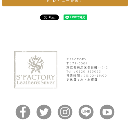
ト
レビューを書く
ッ
チ
ツ
ク
ェ
レ
ー
服
コ
ス
ン
ン
ネ
チ
飾
キ
ッ
ョ
ー
ク
リ
洋
コ
レ
ン
服
ン
ス
グ
チ
チ
閉
付
洋
ョ
S'FACTORY
ェ
じ
き
服
〒179-0004
ー
る
東京都練馬区春日町4-1-2
ド
ン
シ
Tell：0120-315023
ロ
営業時間：10:00~19:00
ュ
ッ
ブ
定休日：水・土曜日
ー
プ
レ
ズ
ハ
ス
ン
レ
帽
ド
ッ
子
ル
ト
そ
そ
の
の
他
他
服
パ