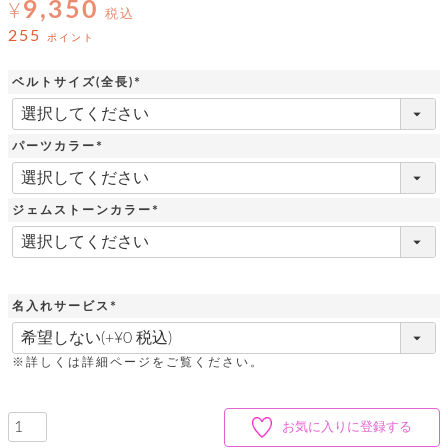
ッ
9,350
シ
¥
税込
ナ
ョ
ン
255
ー
ポイント
ル
ト
ウ
ダ
ご
ォ
ー
ホ
ベルトサイズ(全長)
利
レ
バ
特
(
用
ッ
ッ
集
必
ル
ガ
ト
グ
一
須
イ
パーツカラー
覧
)
バ
ド
ダ
ト
(
イ
ー
必
レ
カ
お
ト
須
ー
ー
ジェムストーンカラー
ー
問
)
バ
ベ
ズ
い
(
ッ
ル
小
す
必
ウ
合
グ
紹
須
べ
ォ
わ
)
介
て
レ
せ
物
ボ
ッ
ス
名入れサービス
ホ
返
ト
ト
素
ベ
す
(
ル
品
ン
材
必
べ
ダ
マ
特
バ
に
須
て
※詳しくは詳細ページをご覧ください。
ル
ー
ネ
約
ッ
つ
)
ー
グ
い
キ
そ
送
ク
ト
て
ー
の
料
リ
ク
お気に入りに登録する
ケ
他
と
ッ
ラ
│
ー