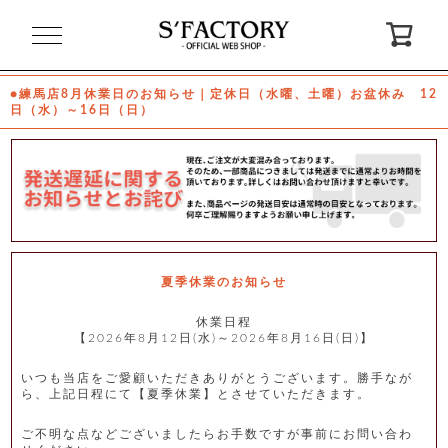
閉
じ
る
●練馬店8月休業日のお知らせ｜定休日（水曜、土曜）お盆休み 12
日（水）～16日（日）
ゲ
ス
ト
様
ロ
会
グ
員
イ
登
ン
録
夏季休業のお知らせ
休業日程
【2026年8月12日(水)～2026年8月16日(日)】
お
ガ
問
気
イ
い
に
ド
合
入
わ
いつも当店をご愛顧いただきありがとうございます。勝手なが
り
せ
ら、上記日程にて【夏季休業】とさせていただきます。
ご不明な点などございましたらお手数ですが事前にお問い合わ