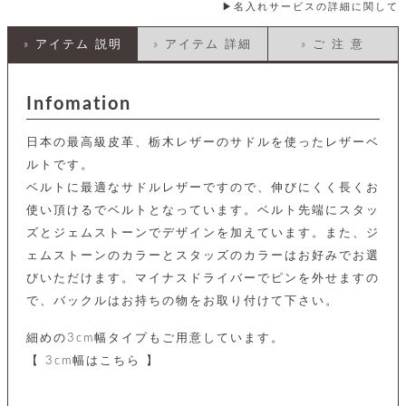
カ
名入れサービスの詳細に関して
バ
品
定
ー
ス
イ
サ
商
チ
タ
セ
ル
取
» アイテム 説明
» アイテム 詳細
» ご 注 意
ェ
ム
ッ
引
ー
リ
オ
喫
ト
法
ン
ー
煙
に
ダ
ー
Infomation
具
メ
基
ー
タ
づ
ス
時
す
ル
く
日本の最高級皮革、栃木レザーのサドルを使ったレザーベ
テ
名
べ
チ
表
ー
ルトです。
入
て
ェ
計
示
シ
れ
ベルトに最適なサドルレザーですので、伸びにくく長くお
ー
ョ
リ
サ
個
ン
カ
使い頂けるでベルトとなっています。ベルト先端にスタッ
ナ
す
ン
ー
人
リ
べ
グ
ビ
ロ
ズとジェムストーンでデザインを加えています。また、ジ
情
ー
て
ス
ン
ス
報
ェムストーンのカラーとスタッズのカラーはお好みでお選
ペ
グ
の
ポ
腕
ン
びいただけます。マイナスドライバーでピンを外せますの
チ
タ
取
ー
時
ダ
ェ
り
で、バックルはお持ちの物をお取り付けて下さい。
チ
計
ン
ー
扱
ム
ト
ン
そ
い
ベ
細めの3cm幅タイプもご用意しています。
ト
の
ル
パ
ッ
シ
【 3cm幅はこちら 】
他
ト
プ
ョ
小
の
ー
ー
物
み
ネ