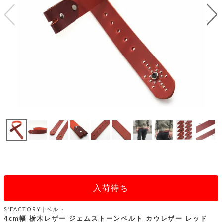
テ
S
限
I
定
ゴ
X
商
T
品
H
リ
S
S
E
A
財
N
イ
L
S
E
布
E
商
ン
品
R
バ
す
O
フ
予
べ
N
約
て
ッ
O
商
ォ
V
長
品
グ
E
財
メ
入
布
2
荷
ウ
ボ
n
短
商
デ
ー
d
財
品
ィ
ォ
入荷待ち
布
バ
シ
ッ
レ
フ
グ
S'FACTORY│ベルト
ァ
ョ
4cm幅 栃木レザー ジェムストーンベルト カウレザー レッド
ス