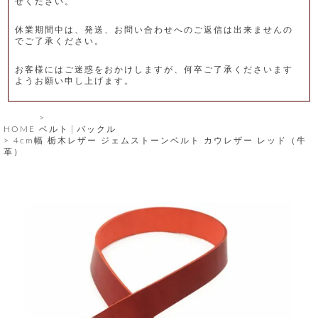
せください。
レ
休業期間中は、発送、お問い合わせへのご返信は出来ませんの
ー
でご了承ください。
ベ
お客様にはご迷惑をおかけしますが、何卒ご了承くださいます
ようお願い申し上げます。
ル
S
HOME
ベルト│バックル
商
'
4cm幅 栃木レザー ジェムストーンベルト カウレザー レッド（牛
F
革）
品
A
C
T
タ
O
R
イ
Y
T
プ
e
l
新
o
カ
商
s
品