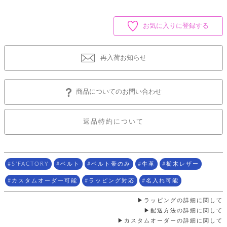
店
ホ
お
プ
ッ
ス
舗
ル
支
チ
│
バ
紹
ダ
コ
払
バ
お気に入りに登録する
キ
介
ー
イ
い
ッ
ー
ッ
ン
方
グ
ホ
ケ
ラ
法
ル
ー
ッ
ウ
に
再入荷お知らせ
ク
ダ
ス
エ
ピ
つ
ー
ス
ン
い
ル
着
ト
グ
て
名
せ
商品についてのお問い合わせ
バ
刺
チ
替
す
会
ッ
修
入
え
べ
員
グ
理
れ
財
て
規
ェ
返品特約について
│
布
そ
約
パ
A
ベ
の
に
ー
ス
m
ル
他
つ
ケ
a
ト
バ
い
ン
ー
z
単
ッ
S'FACTORY
ベルト
ベルト帯のみ
牛革
栃木レザー
て
ス
o
品
グ
n
会
カスタムオーダー可能
ラッピング対応
名入れ可能
ア
す
ス
バ
p
社
べ
マ
ッ
a
概
て
ラッピングの詳細に関して
ク
ホ
ク
y
要
配送方法の詳細に関して
│
ル
レ
カスタムオーダーの詳細に関して
セ
モ
単
特
ザ