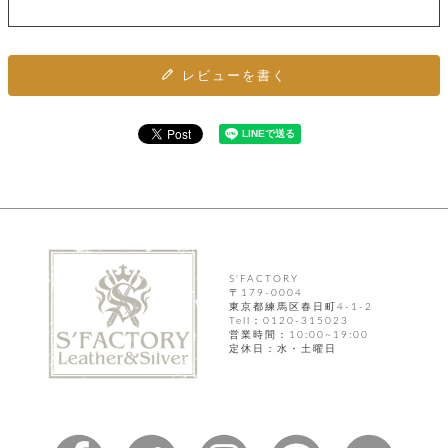
ト
ッ
チ
ツ
ク
ェ
レ
ー
服
コ
ス
ン
レビューを書く
ン
ネ
チ
飾
キ
ッ
ョ
ー
ク
リ
洋
コ
レ
ン
服
ン
ス
グ
チ
チ
閉
付
洋
ョ
ェ
じ
き
服
ー
る
ド
ン
シ
ロ
ュ
ッ
ブ
S'FACTORY
ー
プ
レ
〒179-0004
ズ
東京都練馬区春日町4-1-2
ハ
ス
Tell：0120-315023
ン
レ
帽
営業時間：10:00~19:00
ド
ッ
子
定休日：水・土曜日
ル
ト
そ
そ
の
の
他
他
服
パ