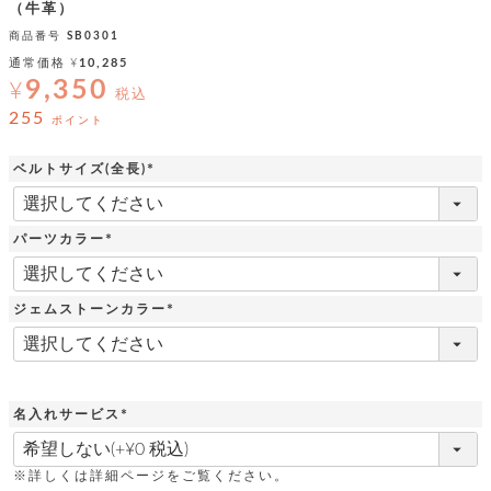
ッ
シ
（牛革）
ナ
ョ
ン
商品番号
SB0301
ー
ル
ト
ウ
通常価格
¥
10,285
ダ
ご
ォ
9,350
ー
¥
ホ
税込
利
レ
バ
特
255
用
ッ
ポイント
ッ
集
ル
ガ
ト
グ
一
イ
覧
ベルトサイズ(全長)
バ
ド
ダ
ト
(
イ
ー
レ
必
カ
お
ト
ー
須
ー
ー
問
バ
パーツカラー
)
ベ
ズ
い
ッ
(
ル
小
す
ウ
合
グ
必
紹
べ
ォ
わ
須
介
て
ジェムストーンカラー
レ
せ
物
ボ
)
ッ
ス
(
ホ
返
必
ト
ト
素
ベ
す
ル
品
須
ン
材
べ
ダ
マ
特
)
バ
に
て
ル
ー
ネ
約
ッ
つ
名入れサービス
ー
グ
い
キ
そ
(
送
ク
ト
て
ー
必
の
料
リ
ク
ケ
須
他
※詳しくは詳細ページをご覧ください。
と
ッ
ラ
│
)
ー