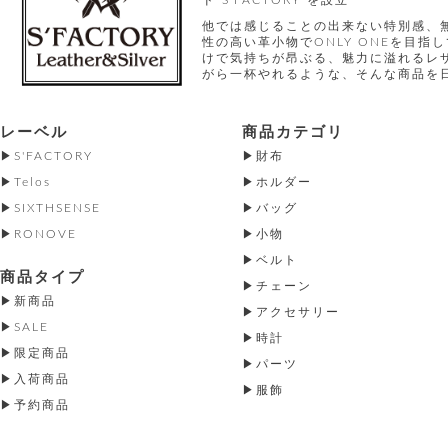
ド"S'FACTORY"を設立
他では感じることの出来ない特別感、
性の高い革小物でONLY ONEを目
けで気持ちが昂ぶる、魅力に溢れるレ
がら一杯やれるような、そんな商品を
レーベル
商品カテゴリ
S'FACTORY
財布
Telos
ホルダー
SIXTHSENSE
バッグ
RONOVE
小物
ベルト
商品タイプ
チェーン
新商品
アクセサリー
SALE
時計
限定商品
パーツ
入荷商品
服飾
予約商品