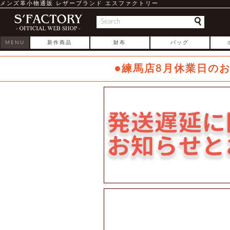
メンズ革小物通販 レザーブランド エスファクトリー
MENU
新作商品
財布
バッグ
●練馬店8月休業日の