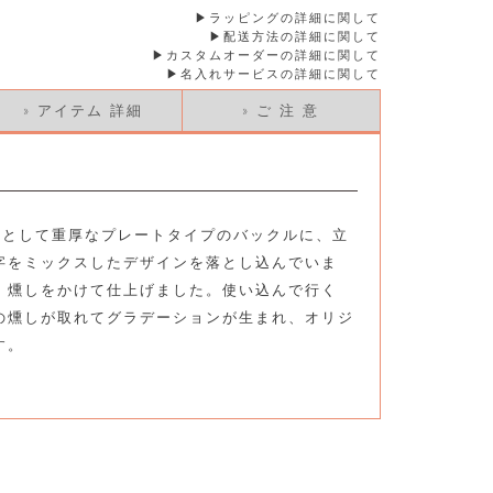
ラッピングの詳細に関して
配送方法の詳細に関して
カスタムオーダーの詳細に関して
名入れサービスの詳細に関して
» アイテム 詳細
» ご 注 意
フとして重厚なプレートタイプのバックルに、立
字をミックスしたデザインを落とし込んでいま
、燻しをかけて仕上げました。使い込んで行く
の燻しが取れてグラデーションが生まれ、オリジ
す。