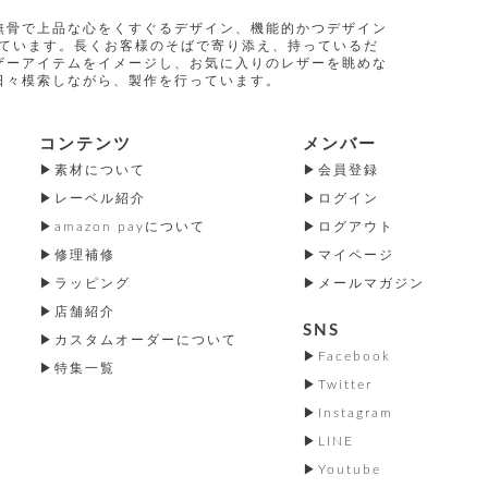
無骨で上品な心をくすぐるデザイン、機能的かつデザイン
指しています。長くお客様のそばで寄り添え、持っているだ
ザーアイテムをイメージし、お気に入りのレザーを眺めな
日々模索しながら、製作を行っています。
コンテンツ
メンバー
素材について
会員登録
レーベル紹介
ログイン
amazon payについて
ログアウト
修理補修
マイページ
ラッピング
メールマガジン
店舗紹介
SNS
カスタムオーダーについて
Facebook
特集一覧
Twitter
Instagram
LINE
Youtube