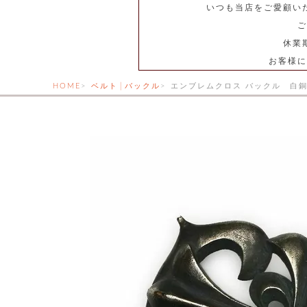
いつも当店をご愛顧い
ご
休業
お客様に
HOME
ベルト│バックル
エンブレムクロス バックル 白