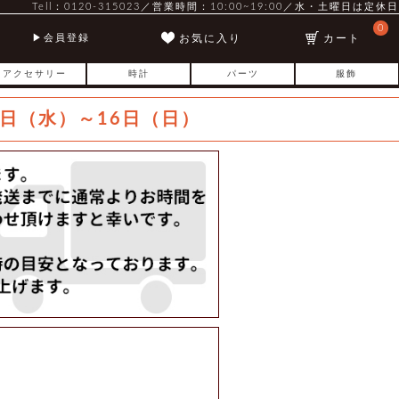
Tell：0120-315023／営業時間：10:00~19:00／水・土曜日は定休日
0
お気に入り
カート
会員登録
アクセサリー
時計
パーツ
服飾
日（水）～16日（日）