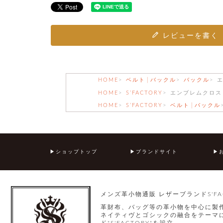
レビューを書く
HOME
ベルト│バックル
バックル
HOME
S’FACTORY
エンブレムクロス
HOME
S’FACTORY
ベルト│バックル
ショップトップ
ブランドサイト
メンズ革小物通販 レザーブランドS'FA
革財布、バッグ等の革小物を中心に製
ネイティヴとゴシックの融合をテーマに