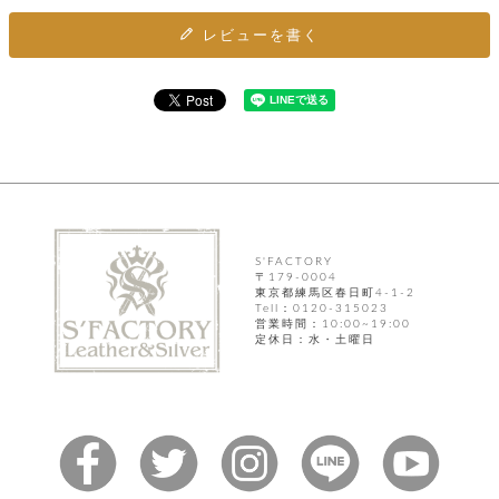
カ
バ
品
定
ー
ス
イ
サ
商
レビューを書く
チ
タ
セ
ル
取
ェ
ム
ッ
引
ー
リ
オ
喫
ト
法
ン
ー
煙
に
ダ
ー
具
メ
基
ー
タ
づ
ス
時
す
ル
く
テ
名
べ
チ
表
ー
入
て
ェ
計
示
シ
れ
ー
ョ
リ
サ
個
ン
カ
ナ
す
S'FACTORY
ン
ー
人
〒179-0004
リ
べ
グ
ビ
ロ
情
東京都練馬区春日町4-1-2
ー
て
ス
ン
ス
報
Tell：0120-315023
ペ
営業時間：10:00~19:00
グ
の
ポ
腕
ン
定休日：水・土曜日
チ
タ
取
ー
時
ダ
ェ
り
チ
計
ン
ー
扱
ム
ト
ン
そ
い
ベ
ト
の
ル
パ
ッ
シ
他
ト
プ
ョ
小
の
ー
ー
物
み
ネ