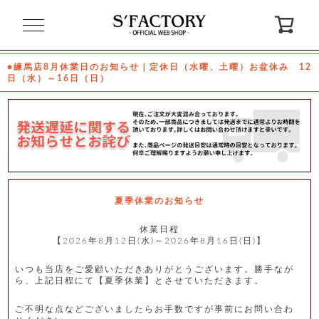
閉
じ
る
●練馬店8月休業日のお知らせ｜定休日（水曜、土曜）お盆休み 12
日（水）～16日（日）
ゲ
ス
ト
様
ロ
会
グ
員
イ
登
ン
録
夏季休業のお知らせ
休業日程
【2026年8月12日(水)～2026年8月16日(日)】
お
ガ
問
気
イ
い
に
ド
合
入
わ
いつも当店をご愛顧いただきありがとうございます。勝手なが
り
せ
ら、上記日程にて【夏季休業】とさせていただきます。
ご不明な点などございましたらお手数ですが事前にお問い合わ