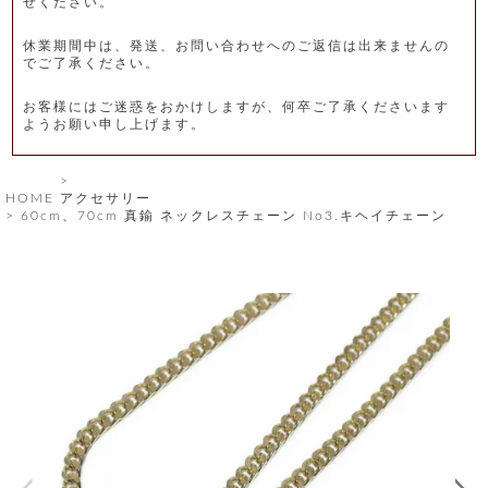
せください。
レ
休業期間中は、発送、お問い合わせへのご返信は出来ませんの
ー
でご了承ください。
ベ
お客様にはご迷惑をおかけしますが、何卒ご了承くださいます
ようお願い申し上げます。
ル
S
HOME
アクセサリー
商
'
60cm、70cm 真鍮 ネックレスチェーン No3.キヘイチェーン
F
品
A
C
T
タ
O
R
イ
Y
T
プ
e
l
新
o
カ
商
s
品