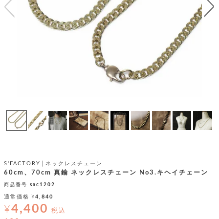
テ
S
限
I
定
ゴ
X
商
T
品
H
リ
S
S
E
A
財
N
イ
L
S
E
布
E
商
ン
品
R
バ
す
O
フ
予
べ
N
約
て
ッ
O
商
ォ
V
長
品
グ
E
財
メ
入
布
2
荷
ウ
ボ
S'FACTORY│ネックレスチェーン
n
短
商
デ
ー
60cm、70cm 真鍮 ネックレスチェーン No3.キヘイチェーン
d
財
品
ィ
ォ
商品番号
sac1202
布
バ
シ
通常価格
¥
4,840
ッ
レ
フ
4,400
グ
¥
ァ
税込
ョ
ス