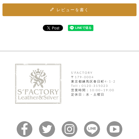
カ
バ
品
定
ー
ス
イ
サ
商
レビューを書く
チ
タ
セ
ル
取
ェ
ム
ッ
引
ー
リ
オ
喫
ト
法
ン
ー
煙
に
ダ
ー
具
メ
基
ー
タ
づ
ス
時
す
ル
く
テ
名
べ
チ
表
ー
入
て
ェ
計
示
シ
れ
ー
ョ
リ
サ
個
ン
カ
ナ
す
S'FACTORY
ン
ー
人
〒179-0004
リ
べ
グ
ビ
ロ
情
東京都練馬区春日町4-1-2
ー
て
ス
ン
ス
報
Tell：0120-315023
ペ
営業時間：10:00~19:00
グ
の
ポ
腕
ン
定休日：水・土曜日
チ
タ
取
ー
時
ダ
ェ
り
チ
計
ン
ー
扱
ム
ト
ン
そ
い
ベ
ト
の
ル
パ
ッ
シ
他
ト
プ
ョ
小
の
ー
ー
物
み
ネ