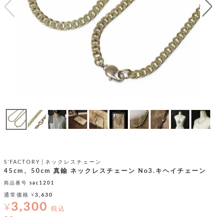
テ
S
限
I
定
ゴ
X
商
T
品
H
リ
S
S
E
A
財
N
イ
L
S
E
布
E
商
ン
品
R
バ
す
O
フ
予
べ
N
約
て
ッ
O
商
ォ
V
長
品
グ
E
財
メ
入
布
2
荷
ウ
ボ
S'FACTORY│ネックレスチェーン
n
短
商
デ
ー
45cm、50cm 真鍮 ネックレスチェーン No3.キヘイチェーン
d
財
品
ィ
ォ
商品番号
sac1201
布
バ
シ
通常価格
¥
3,630
ッ
レ
フ
3,300
グ
¥
ァ
税込
ョ
ス