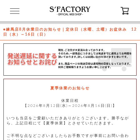
閉
じ
る
●練馬店8月休業日のお知らせ｜定休日（水曜、土曜）お盆休み 12
日（水）～16日（日）
ゲ
ス
ト
様
ロ
会
グ
員
イ
登
ン
録
夏季休業のお知らせ
休業日程
【2026年8月12日(水)～2026年8月16日(日)】
お
ガ
問
気
イ
い
に
ド
合
入
わ
いつも当店をご愛顧いただきありがとうございます。勝手なが
り
せ
ら、上記日程にて【夏季休業】とさせていただきます。
ご不明な点などございましたらお手数ですが事前にお問い合わ