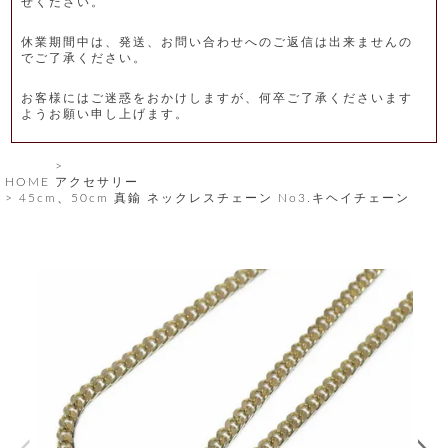
せください。
レ
休業期間中は、発送、お問い合わせへのご返信は出来ませんの
ー
でご了承ください。
ベ
お客様にはご迷惑をおかけしますが、何卒ご了承くださいます
ようお願い申し上げます。
ル
S
HOME
アクセサリー
商
'
45cm、50cm 真鍮 ネックレスチェーン No3.キヘイチェーン
F
品
A
C
T
タ
O
R
イ
Y
T
プ
e
l
新
o
カ
商
s
品