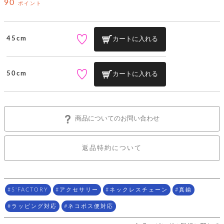
ッ
90
シ
ポイント
ナ
ョ
ン
ー
ル
ト
ウ
ダ
ご
ォ
ー
45cm
カートに入れる
ホ
利
レ
バ
特
用
ッ
ッ
集
ル
ガ
ト
グ
一
イ
50cm
カートに入れる
覧
バ
ド
ダ
ト
イ
ー
レ
カ
お
ト
ー
ー
ー
問
バ
ベ
ズ
い
ッ
商品についてのお問い合わせ
ル
小
す
ウ
合
グ
紹
べ
ォ
わ
介
て
レ
せ
物
ボ
返品特約について
ッ
ス
ホ
返
ト
ト
素
ベ
す
ル
品
ン
材
べ
ダ
マ
特
バ
に
て
ル
ー
ネ
約
ッ
つ
S'FACTORY
アクセサリー
ネックレスチェーン
真鍮
ー
グ
い
キ
そ
送
ク
ト
て
ー
ラッピング対応
ネコポス便対応
の
料
リ
ク
ケ
他
と
ッ
ラ
│
ー