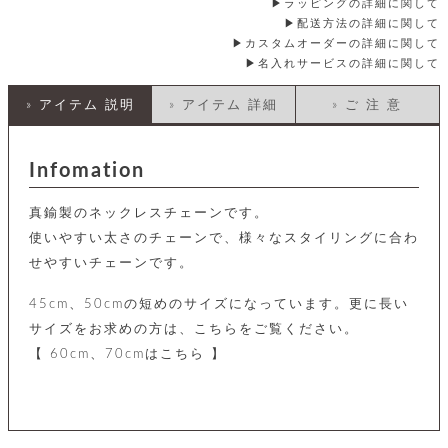
店
ホ
ラッピングの詳細に関して
お
プ
ッ
ス
舗
ル
支
配送方法の詳細に関して
チ
│
バ
紹
ダ
コ
払
カスタムオーダーの詳細に関して
バ
キ
介
ー
イ
い
ッ
名入れサービスの詳細に関して
ー
ッ
ン
方
グ
ホ
ケ
ラ
法
» アイテム 説明
» アイテム 詳細
» ご 注 意
ル
ー
ッ
ウ
に
ク
ダ
ス
エ
ピ
つ
ー
ス
ン
い
ル
着
ト
グ
Infomation
て
名
せ
バ
刺
チ
替
す
会
ッ
修
入
真鍮製のネックレスチェーンです。
え
べ
員
グ
理
れ
財
て
規
ェ
使いやすい太さのチェーンで、様々なスタイリングに合わ
│
布
そ
約
せやすいチェーンです。
パ
A
ベ
の
に
ー
ス
m
ル
他
つ
ケ
a
ト
45cm、50cmの短めのサイズになっています。更に長い
バ
い
ン
ー
z
単
ッ
て
サイズをお求めの方は、こちらをご覧ください。
ス
o
品
グ
【 60cm、70cmはこちら 】
n
会
ア
す
ス
バ
p
社
べ
マ
ッ
a
概
て
ク
ホ
ク
y
要
│
ル
レ
セ
モ
単
特
ザ