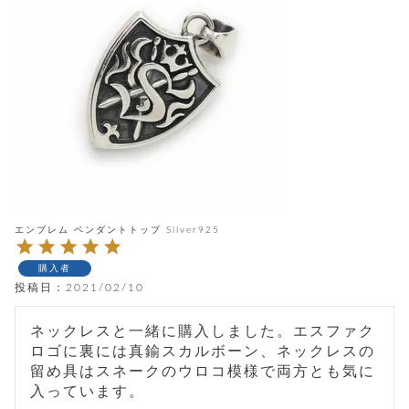
テ
S
限
I
定
ゴ
X
商
T
品
H
リ
S
S
E
A
財
N
イ
L
S
E
布
E
商
ン
品
R
バ
す
O
フ
予
べ
N
約
て
ッ
エンブレム ペンダントトップ Silver925
O
商
ォ
V
長
品
グ
E
財
購入者
メ
入
布
投稿日
2021/02/10
2
荷
ウ
ボ
n
短
商
デ
ー
d
ネックレスと一緒に購入しました。エスファク
財
品
ィ
ォ
布
ロゴに裏には真鍮スカルボーン、ネックレスの
バ
シ
ッ
留め具はスネークのウロコ模様で両方とも気に
レ
フ
グ
ァ
ョ
ス