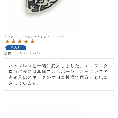
レ
ー
ベ
ル
エンブレム ペンダントトップ Silver925
S
購入者
商
'
投稿日
2021/02/10
F
品
A
ネックレスと一緒に購入しました。エスファク
C
T
ロゴに裏には真鍮スカルボーン、ネックレスの
タ
O
留め具はスネークのウロコ模様で両方とも気に
R
イ
Y
T
プ
e
l
新
o
カ
商
s
品