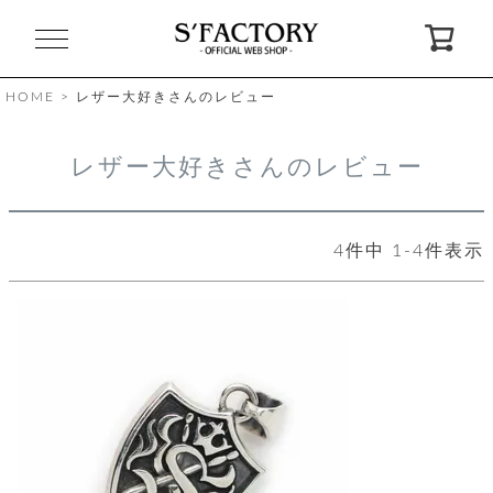
閉
じ
る
HOME
レザー大好きさんのレビュー
ゲ
レザー大好きさんのレビュー
ス
ト
様
4
件中
1
-
4
件表示
ロ
会
グ
員
イ
登
ン
録
お
ガ
問
気
イ
い
に
ド
合
入
わ
り
せ