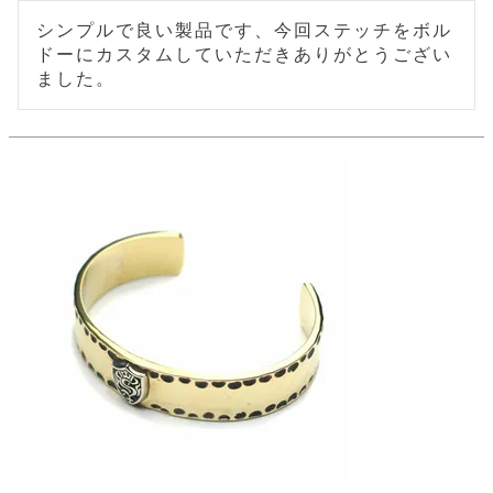
店
ホ
お
プ
ッ
ス
舗
ル
支
シンプルで良い製品です、今回ステッチをボル
チ
│
バ
紹
ダ
コ
払
バ
ドーにカスタムしていただきありがとうござい
キ
介
ー
イ
い
ッ
ー
ました。
ッ
ン
方
グ
ホ
ケ
ラ
法
ル
ー
ッ
ウ
に
ク
ダ
ス
エ
ピ
つ
ー
ス
ン
い
ル
着
ト
グ
て
名
せ
バ
刺
チ
替
す
会
ッ
修
入
え
べ
員
グ
理
れ
財
て
規
ェ
│
布
そ
約
パ
A
ベ
の
に
ー
ス
m
ル
他
つ
ケ
a
ト
バ
い
ン
ー
z
単
ッ
て
ス
o
品
グ
n
会
ア
す
ス
バ
p
社
べ
マ
ッ
a
概
て
ク
ホ
ク
y
要
│
ル
レ
セ
モ
単
特
ザ