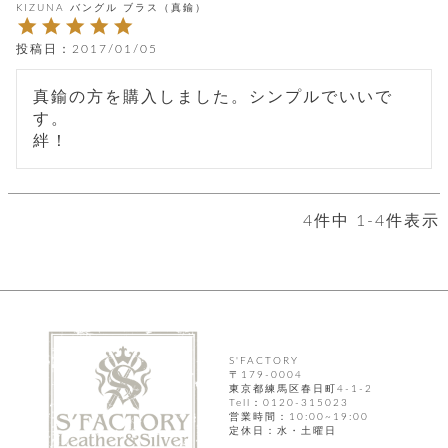
カ
バ
KIZUNA バングル ブラス（真鍮）
品
定
ー
ス
イ
サ
商
チ
タ
セ
ル
取
投稿日
2017/01/05
ェ
ム
ッ
引
ー
リ
オ
喫
ト
法
ン
ー
煙
真鍮の方を購入しました。シンプルでいいで
に
ダ
ー
具
メ
す。

基
ー
タ
づ
ス
時
す
ル
く
テ
名
べ
チ
表
ー
入
て
ェ
計
示
シ
れ
ー
ョ
リ
4
件中
1
-
4
件表示
サ
個
ン
カ
ナ
す
ン
ー
人
リ
べ
グ
ビ
ロ
情
ー
て
ス
ン
ス
報
ペ
グ
の
ポ
腕
ン
チ
タ
取
ー
時
ダ
ェ
り
チ
計
ン
ー
扱
ム
ト
S'FACTORY
ン
そ
い
ベ
ト
〒179-0004
の
ル
東京都練馬区春日町4-1-2
パ
ッ
シ
他
ト
Tell：0120-315023
プ
ョ
営業時間：10:00~19:00
小
の
ー
ー
定休日：水・土曜日
物
み
ネ