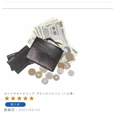
ッ
シ
ナ
ョ
ン
ー
ル
ト
ウ
ダ
ご
ォ
ー
ホ
利
レ
バ
特
用
ッ
ッ
集
ル
ガ
ト
グ
一
イ
覧
バ
ド
ダ
ト
イ
ー
レ
カ
お
ト
ー
ー
ー
問
バ
ベ
ズ
い
ッ
ル
小
す
ウ
合
グ
紹
べ
ォ
わ
介
て
レ
せ
物
ボ
ッ
ス
ホ
返
ト
ト
素
ベ
す
ル
品
ン
材
べ
ダ
マ
特
バ
に
て
ル
ー
カードマネークリップ ブラックパイソン（ヘビ革）
ネ
約
ッ
つ
ー
グ
い
キ
そ
送
ク
ト
て
購入者
ー
の
料
リ
ク
ケ
投稿日
2021/02/10
他
と
ッ
ラ
│
ー