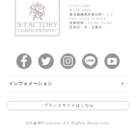
カ
バ
品
定
ー
ス
S'FACTORY
イ
サ
商
チ
〒179-0004
タ
セ
ル
取
東京都練馬区春日町4-1-2
ェ
ム
ッ
Tell：0120-315023
引
ー
リ
オ
喫
ト
営業時間：10:00~19:00
法
ン
ー
定休日：水・土曜日
煙
に
ダ
ー
具
メ
基
ー
タ
づ
ス
時
す
ル
く
テ
名
べ
チ
表
ー
入
て
ェ
計
示
シ
れ
ー
ョ
リ
サ
個
ン
カ
ナ
す
ン
ー
人
リ
べ
グ
ビ
ロ
情
ー
て
ス
ン
ス
インフォメーション
報
ペ
グ
の
ポ
腕
ン
チ
タ
取
ー
時
ご利用ガイド
ダ
ェ
り
チ
計
ン
ー
»ブランドサイトはこちら
扱
お問い合わせ
ム
ト
ン
そ
い
ベ
ト
返品特約
の
ル
パ
ッ
シ
他
ト
©K＆NProducts All Rights Reserved.
プ
送料とお支払い方法について
ョ
小
の
ー
ー
物
み
ネ
会員規約について