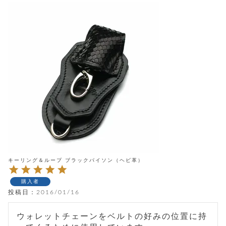
テ
S
限
I
定
ゴ
X
商
T
品
H
リ
S
S
E
A
財
N
イ
L
S
E
布
E
商
ン
品
R
バ
す
O
フ
予
べ
N
約
て
ッ
O
商
ォ
V
長
品
グ
E
財
メ
入
布
キーリング＆ループ ブラックパイソン（ヘビ革）
2
荷
ウ
ボ
n
短
商
デ
ー
d
購入者
財
品
ィ
ォ
布
投稿日
2016/01/16
バ
シ
ッ
レ
フ
グ
ウォレットチェーンをベルトの好みの位置に持
ァ
ョ
ス