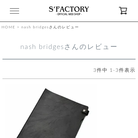
閉
じ
る
HOME
nash bridgesさんのレビュー
ゲ
nash bridgesさんのレビュー
ス
ト
様
3
件中
1
-
3
件表示
ロ
会
グ
員
イ
登
ン
録
お
ガ
問
気
イ
い
に
ド
合
入
わ
り
せ