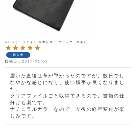
レ
ー
ベ
ル
A4 レザーファイル 栃木レザー ブラック（牛革）
S
購入者
商
'
投稿日
2017/01/01
F
品
A
届いた直後は革が堅かったのですが、数日でし
C
T
なやかな感じになり、使い勝手が良くなりまし
タ
O
た。

R
イ
クリアファイルごと収納できるので、書類の仕
Y
分けも楽です。

T
プ
ナチュラルカラーなので、今後の経年変化が楽
e
しみです。
l
新
o
カ
商
s
品