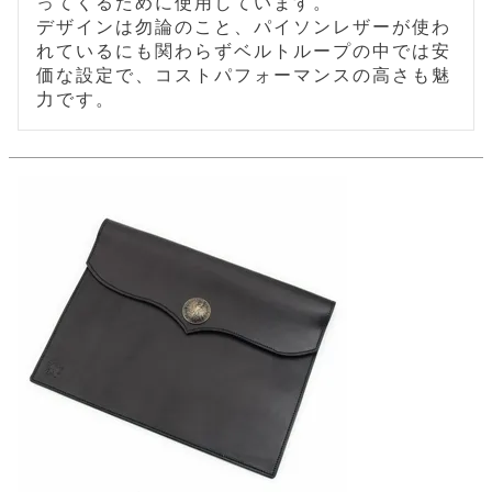
ッ
ってくるために使用しています。

シ
ナ
ョ
デザインは勿論のこと、パイソンレザーが使わ
ン
ー
ル
ト
れているにも関わらずベルトループの中では安
ウ
ダ
価な設定で、コストパフォーマンスの高さも魅
ご
ォ
ー
ホ
利
レ
力です。
バ
特
用
ッ
ッ
集
ル
ガ
ト
グ
一
イ
覧
バ
ド
ダ
ト
イ
ー
レ
カ
お
ト
ー
ー
ー
問
バ
ベ
ズ
い
ッ
ル
小
す
ウ
合
グ
紹
べ
ォ
わ
介
て
レ
せ
物
ボ
ッ
ス
ホ
返
ト
ト
素
ベ
す
ル
品
ン
材
べ
ダ
マ
特
バ
に
て
ル
ー
ネ
約
ッ
つ
ー
グ
い
キ
そ
送
ク
ト
て
ー
の
料
リ
ク
ケ
他
と
ッ
ラ
│
ー