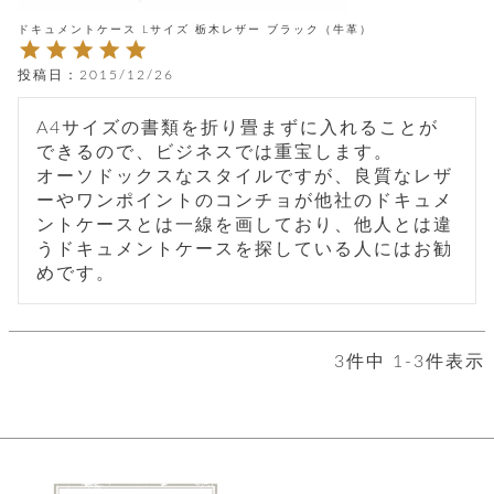
店
ホ
お
プ
ッ
ス
舗
ル
支
チ
ドキュメントケース Lサイズ 栃木レザー ブラック（牛革）
│
バ
紹
ダ
コ
払
バ
キ
介
ー
イ
い
ッ
投稿日
2015/12/26
ー
ッ
ン
方
グ
ホ
ケ
ラ
法
ル
ー
ッ
ウ
に
A4サイズの書類を折り畳まずに入れることが
ク
ダ
ス
エ
ピ
つ
できるので、ビジネスでは重宝します。

ー
ス
ン
い
ル
オーソドックスなスタイルですが、良質なレザ
着
ト
グ
て
名
せ
ーやワンポイントのコンチョが他社のドキュメ
バ
刺
チ
替
す
会
ッ
ントケースとは一線を画しており、他人とは違
修
入
え
べ
員
グ
理
うドキュメントケースを探している人にはお勧
れ
財
て
規
ェ
│
めです。
布
そ
約
パ
A
ベ
の
に
ー
ス
m
ル
他
つ
ケ
a
ト
バ
い
ン
ー
z
単
ッ
て
3
件中
1
-
3
件表示
ス
o
品
グ
n
会
ア
す
ス
バ
p
社
べ
マ
ッ
a
概
て
ク
ホ
ク
y
要
│
ル
レ
セ
モ
単
特
ザ