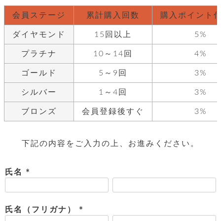
レ
会員ステージ
累計購入回数
購入ポイント
ー
ダイヤモンド
15回以上
5%
ベ
プラチナ
10～14回
4%
ル
ゴールド
5～9回
3%
S
シルバー
1～4回
3%
商
'
F
ブロンズ
会員登録後すぐ
3%
品
A
C
T
タ
O
下記の内容をご入力の上、お進みください。
R
イ
Y
氏名
T
プ
e
(
l
必
新
o
カ
商
須
氏名（フリガナ）
s
品
)