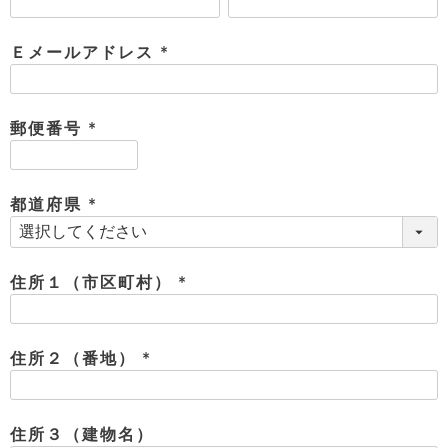
(
テ
S
限
必
I
定
ゴ
X
須
Ｅメールアドレス
商
T
)
品
(
H
リ
S
必
S
E
須
A
財
郵便番号
N
イ
L
)
S
(
E
布
E
必
商
ン
品
須
R
都道府県
バ
す
)
O
フ
予
べ
(
N
約
て
ッ
必
O
商
ォ
須
V
長
品
住所１（市区町村）
グ
E
財
)
メ
(
入
布
2
荷
ウ
必
ボ
n
短
商
デ
ー
須
住所２（番地）
d
財
品
ィ
ォ
)
布
(
バ
シ
ッ
必
レ
フ
グ
須
ァ
ョ
住所３（建物名）
ス