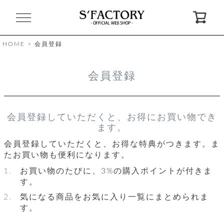
閉
じ
る
HOME
会員登録
ゲ
会員登録
ス
ト
様
ロ
会
会員登録していただくと、お得にお買い物でき
グ
員
ます。
イ
登
ン
録
会員登録していただくと、お得な特典がつきます。ま
たお買い物も便利になります。
お買い物のたびに、3%の購入ポイントが付きま
お
ガ
問
気
イ
い
す。
に
ド
合
入
わ
り
せ
気になる商品をお気に入り一覧にまとめられま
す。