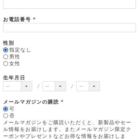
ッ
)
シ
ナ
ョ
ン
ー
ル
ト
ウ
ダ
お電話番号
ご
ォ
ー
ホ
(
利
レ
バ
特
用
ッ
必
ッ
集
ル
ガ
ト
グ
一
須
性別
イ
覧
)
バ
指定なし
ド
ダ
ト
イ
ー
男性
レ
カ
お
ト
ー
女性
ー
ー
問
バ
ベ
ズ
い
ッ
ル
小
す
ウ
合
生年月日
グ
紹
べ
ォ
わ
介
て
レ
せ
物
ボ
ッ
ス
ホ
返
ト
ト
素
ベ
す
メールマガジンの購読
ル
品
ン
材
べ
ダ
マ
可
特
(
バ
に
て
ル
ー
ネ
約
否
ッ
つ
必
ー
グ
い
キ
メールマガジンをご購読いただくと、新製品やセー
そ
須
送
ク
ト
て
ー
の
ル情報をお届けします。またメールマガジン限定ク
料
)
リ
ク
ケ
他
と
ーポンやプレゼントなどお得な情報をお届けしま
ッ
ラ
│
ー