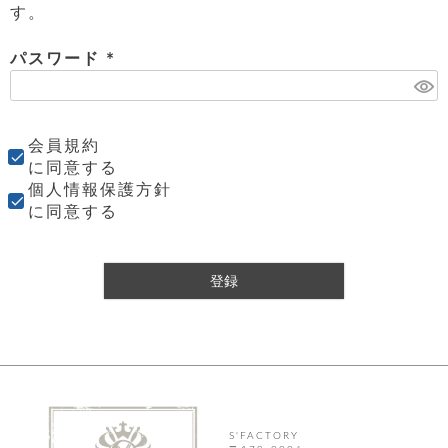
店
ホ
お
プ
ッ
す。
ス
舗
ル
支
チ
│
バ
紹
ダ
コ
払
バ
キ
介
ー
パスワード
イ
い
ッ
ー
ッ
ン
方
グ
(
ホ
ケ
ラ
法
必
ル
ー
ッ
ウ
に
ク
ダ
須
ス
エ
ピ
つ
ー
会員規約
ス
ン
い
)
ル
着
ト
グ
に同意する
て
名
せ
バ
個人情報保護方針
刺
チ
替
す
会
ッ
修
入
に同意する
え
べ
員
グ
理
れ
財
て
規
ェ
│
布
そ
約
パ
A
ベ
の
に
ー
ス
登録
m
ル
他
つ
ケ
a
ト
バ
い
ン
ー
z
単
ッ
て
ス
o
品
グ
n
会
ア
す
ス
バ
p
社
べ
マ
ッ
a
概
て
ク
ホ
ク
y
要
│
ル
レ
S'FACTORY
セ
モ
単
特
ザ