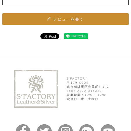
カ
バ
品
定
ー
ス
イ
サ
商
チ
タ
セ
ル
取
ェ
ム
ッ
引
レビューを書く
ー
リ
オ
喫
ト
法
ン
ー
煙
に
ダ
ー
具
メ
基
ー
タ
づ
ス
時
す
ル
く
テ
名
べ
チ
表
ー
入
て
ェ
計
示
シ
れ
ー
ョ
リ
サ
個
ン
カ
ナ
す
ン
ー
人
リ
べ
グ
ビ
ロ
情
ー
て
S'FACTORY
ス
ン
ス
報
〒179-0004
ペ
グ
の
東京都練馬区春日町4-1-2
ポ
腕
ン
チ
タ
Tell：0120-315023
取
ー
時
ダ
営業時間：10:00~19:00
ェ
り
チ
計
ン
定休日：水・土曜日
ー
扱
ム
ト
ン
そ
い
ベ
ト
の
ル
パ
ッ
シ
他
ト
プ
ョ
小
の
ー
ー
物
み
ネ