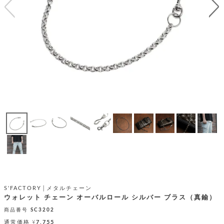
テ
S
限
I
定
ゴ
X
商
T
品
H
リ
S
S
E
A
財
N
イ
L
S
E
布
E
商
ン
品
R
バ
す
O
フ
予
べ
N
約
て
ッ
O
商
ォ
V
長
品
グ
E
財
メ
入
布
2
荷
ウ
ボ
n
短
商
デ
ー
d
財
品
ィ
ォ
S'FACTORY│メタルチェーン
布
バ
シ
ウォレット チェーン オーバルロール シルバー ブラス（真鍮）
ッ
レ
フ
グ
商品番号
SC3202
ァ
ョ
通常価格
¥
7,755
ス