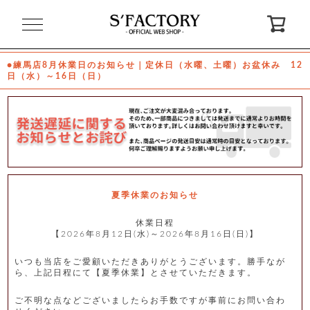
閉
じ
る
●練馬店8月休業日のお知らせ｜定休日（水曜、土曜）お盆休み 12
日（水）～16日（日）
ゲ
ス
ト
様
ロ
会
グ
員
イ
登
ン
録
夏季休業のお知らせ
休業日程
【2026年8月12日(水)～2026年8月16日(日)】
お
ガ
問
気
イ
い
に
ド
合
入
わ
いつも当店をご愛顧いただきありがとうございます。勝手なが
り
せ
ら、上記日程にて【夏季休業】とさせていただきます。
ご不明な点などございましたらお手数ですが事前にお問い合わ