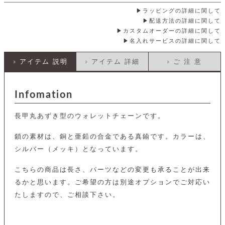
店
ホ
お
プ
ッ
ス
舗
ル
ラッピングの詳細に関して
支
チ
│
バ
紹
ダ
コ
払
配送方法の詳細に関して
バ
キ
介
ー
イ
い
カスタムオーダーの詳細に関して
ッ
ー
ッ
ン
方
グ
名入れサービスの詳細に関して
ホ
ケ
ラ
法
ル
ー
ッ
ウ
に
ク
» アイテム 説明
» アイテム 詳細
» ご 注 意
ダ
ス
エ
ピ
つ
ー
ス
ン
い
ル
着
ト
グ
て
名
せ
バ
Infomation
刺
チ
替
す
会
ッ
修
入
え
べ
員
グ
理
れ
長甲丸あずき型のウォレットチェーンです。
財
て
規
ェ
│
布
そ
約
パ
A
ベ
の
に
鎖の素材は、銅と亜鉛の合金である真鍮です。カラーは、
ー
ス
m
ル
他
つ
シルバー（メッキ）となっています。
ケ
a
ト
バ
い
ン
ー
z
単
ッ
て
ス
o
品
こちらの商品は長さ、パーツなどの変更も承ることが出来
グ
n
会
ア
す
るかと思います。ご希望の方は別途オプションでご対応い
ス
バ
p
社
べ
マ
ッ
たしますので、ご相談下さい。
a
概
て
ク
ホ
ク
y
要
│
ル
レ
セ
モ
単
特
ザ