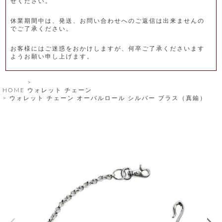
せください。
レ
休業期間中は、発送、お問い合わせへのご返信は出来ませんの
ー
でご了承ください。
ベ
お客様にはご迷惑をおかけしますが、何卒ご了承くださいます
ようお願い申し上げます。
ル
S
HOME
ウォレット チェーン
商
'
ウォレット チェーン オーバルロール シルバー ブラス（真鍮）
F
品
A
C
T
タ
O
R
イ
Y
T
プ
e
l
新
o
カ
商
s
品