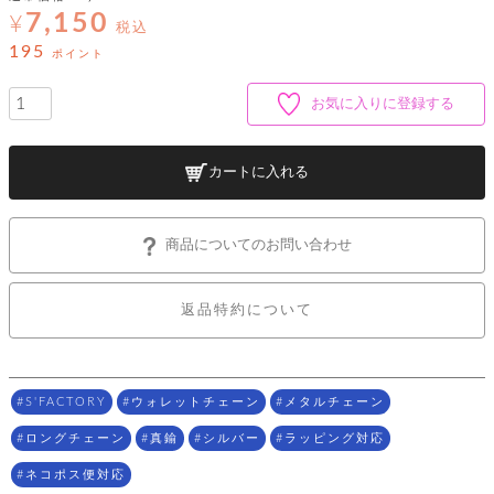
ッ
シ
7,150
ナ
¥
ョ
税込
ン
ー
ル
ト
195
ポイント
ウ
ダ
ご
ォ
ー
ホ
利
レ
バ
特
お気に入りに登録する
用
ッ
ッ
集
ル
ガ
ト
グ
一
イ
覧
バ
カートに入れる
ド
ダ
ト
イ
ー
レ
カ
お
ト
ー
ー
ー
問
バ
商品についてのお問い合わせ
ベ
ズ
い
ッ
ル
小
す
ウ
合
グ
紹
べ
ォ
わ
介
て
返品特約について
レ
せ
物
ボ
ッ
ス
ホ
返
ト
ト
素
ベ
す
ル
品
ン
材
べ
ダ
マ
特
バ
に
て
ル
ー
S'FACTORY
ウォレットチェーン
メタルチェーン
ネ
約
ッ
つ
ー
グ
い
キ
そ
ロングチェーン
真鍮
シルバー
ラッピング対応
送
ク
ト
て
ー
の
料
リ
ク
ケ
ネコポス便対応
他
と
ッ
ラ
│
ー