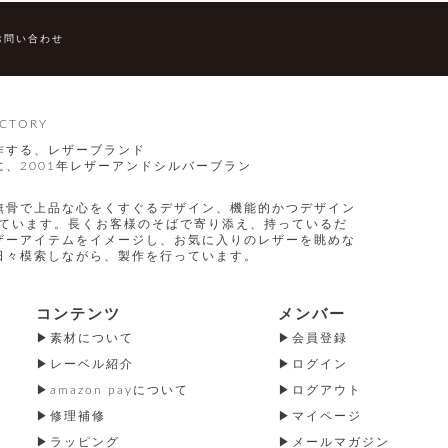
お問い合わせ
CTORY
作する、レザーブランド
、2001年レザーアンドシルバーブラン
無骨で上品な心をくすぐるデザイン、機能的かつデザイン
指しています。長くお客様のそばで寄り添え、持っているだ
ザーアイテムをイメージし、お気に入りのレザーを眺めな
日々模索しながら、製作を行っています。
コンテンツ
メンバー
素材について
会員登録
レーベル紹介
ログイン
amazon payについて
ログアウト
修理補修
マイページ
ラッピング
メールマガジン