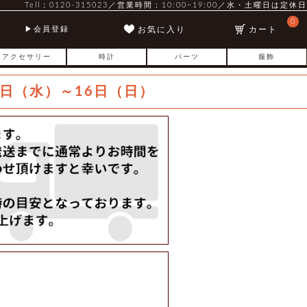
Tell：0120-315023／営業時間：10:00~19:00／水・土曜日は定休日
0
お気に入り
カート
会員登録
アクセサリー
時計
パーツ
服飾
日（水）～16日（日）