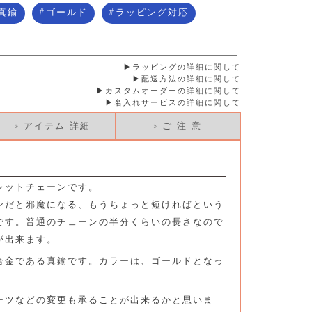
真鍮
ゴールド
ラッピング対応
ラッピングの詳細に関して
配送方法の詳細に関して
カスタムオーダーの詳細に関して
名入れサービスの詳細に関して
» アイテム 詳細
» ご 注 意
レットチェーンです。
ンだと邪魔になる、もうちょっと短ければという
です。普通のチェーンの半分くらいの長さなので
が出来ます。
合金である真鍮です。カラーは、ゴールドとなっ
ーツなどの変更も承ることが出来るかと思いま