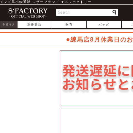
メンズ革小物通販 レザーブランド エスファクトリー
MENU
新作商品
財布
バッグ
●練馬店8月休業日の