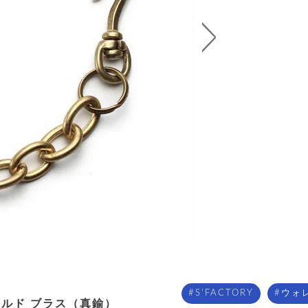
S'FACTORY
ウォ
ールド ブラス（真鍮）