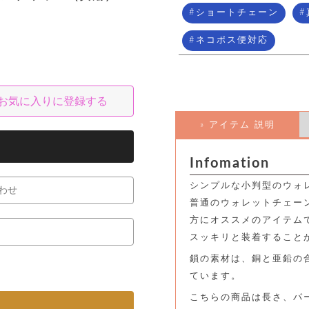
ショートチェーン
ネコポス便対応
お気に入りに登録する
» アイテム 説明
Infomation
シンプルな小判型のウォ
わせ
普通のウォレットチェー
方にオススメのアイテム
スッキリと装着すること
鎖の素材は、銅と亜鉛の
ています。
こちらの商品は長さ、パ