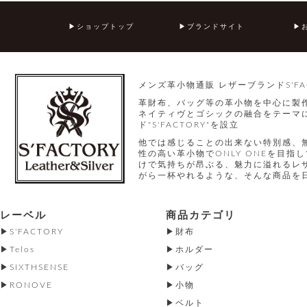
ショップトップ
ブランドサイト
メンズ革小物通販 レザーブランドS'FA
革財布、バッグ等の革小物を中心に製
ネイティヴとゴシックの融合をテーマに
ド"S'FACTORY"を設立
他では感じることの出来ない特別感、
性の高い革小物でONLY ONEを目
けで気持ちが昂ぶる、魅力に溢れるレ
がら一杯やれるような、そんな商品を
レーベル
商品カテゴリ
S'FACTORY
財布
Telos
ホルダー
SIXTHSENSE
バッグ
RONOVE
小物
ベルト