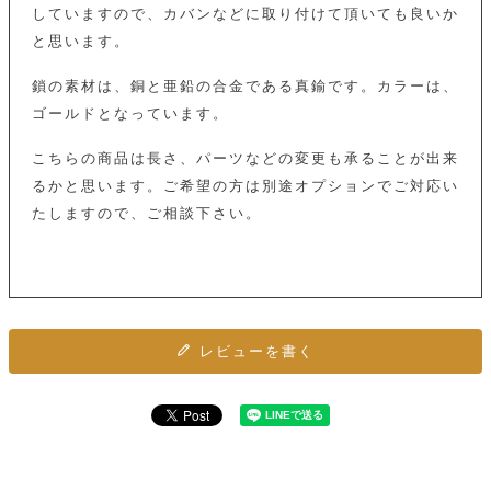
カ
バ
品
定
していますので、カバンなどに取り付けて頂いても良いか
ー
ス
イ
サ
商
チ
タ
と思います。
セ
ル
取
ェ
ム
ッ
引
ー
リ
オ
喫
ト
鎖の素材は、銅と亜鉛の合金である真鍮です。カラーは、
法
ン
ー
煙
に
ゴールドとなっています。
ダ
ー
具
メ
基
ー
タ
づ
ス
こちらの商品は長さ、パーツなどの変更も承ることが出来
時
す
ル
く
テ
名
べ
るかと思います。ご希望の方は別途オプションでご対応い
チ
表
ー
入
て
ェ
計
示
たしますので、ご相談下さい。
シ
れ
ー
ョ
リ
サ
個
ン
カ
ナ
す
ン
ー
人
リ
べ
グ
ビ
ロ
情
ー
て
ス
ン
ス
報
ペ
グ
の
ポ
腕
ン
チ
タ
取
ー
時
レビューを書く
ダ
ェ
り
チ
計
ン
ー
扱
ム
ト
ン
そ
い
ベ
ト
の
ル
パ
ッ
シ
他
ト
プ
ョ
小
の
ー
ー
物
み
ネ