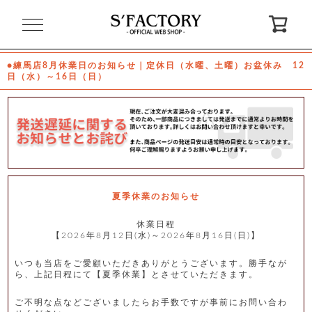
閉
じ
る
●練馬店8月休業日のお知らせ｜定休日（水曜、土曜）お盆休み 12
日（水）～16日（日）
ゲ
ス
ト
様
ロ
会
グ
員
イ
登
ン
録
夏季休業のお知らせ
休業日程
【2026年8月12日(水)～2026年8月16日(日)】
お
ガ
問
気
イ
い
に
ド
合
入
わ
いつも当店をご愛顧いただきありがとうございます。勝手なが
り
せ
ら、上記日程にて【夏季休業】とさせていただきます。
ご不明な点などございましたらお手数ですが事前にお問い合わ