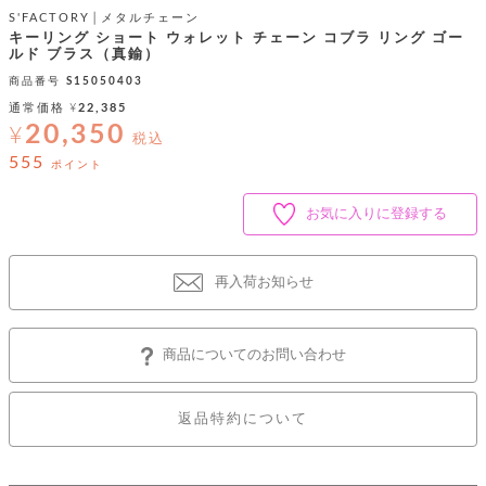
ッ
シ
ナ
S'FACTORY│メタルチェーン
ョ
ン
ー
キーリング ショート ウォレット チェーン コブラ リング ゴー
ル
ト
ルド ブラス（真鍮）
ウ
ダ
ご
ォ
ー
商品番号
S15050403
ホ
利
レ
バ
特
通常価格
¥
22,385
用
ッ
ッ
集
20,350
¥
ル
ガ
ト
税込
グ
一
イ
覧
555
ポイント
バ
ド
ダ
ト
イ
ー
レ
カ
お
ト
お気に入りに登録する
ー
ー
ー
問
バ
ベ
ズ
い
ッ
ル
小
す
ウ
合
グ
紹
再入荷お知らせ
べ
ォ
わ
介
て
レ
せ
物
ボ
ッ
ス
ホ
返
ト
ト
素
ベ
す
商品についてのお問い合わせ
ル
品
ン
材
べ
ダ
マ
特
バ
に
て
ル
ー
ネ
約
ッ
つ
ー
返品特約について
グ
い
キ
そ
送
ク
ト
て
ー
の
料
リ
ク
ケ
他
と
ッ
ラ
│
ー