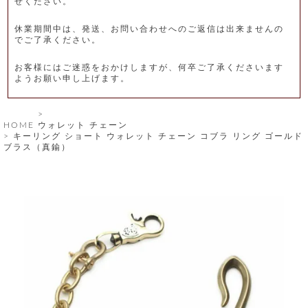
せください。
レ
休業期間中は、発送、お問い合わせへのご返信は出来ませんの
ー
でご了承ください。
ベ
お客様にはご迷惑をおかけしますが、何卒ご了承くださいます
ようお願い申し上げます。
ル
S
HOME
ウォレット チェーン
商
'
キーリング ショート ウォレット チェーン コブラ リング ゴールド
F
ブラス（真鍮）
品
A
C
T
タ
O
R
イ
Y
T
プ
e
l
新
o
カ
商
s
品