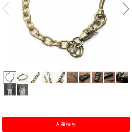
テ
S
限
I
定
ゴ
X
商
T
品
H
リ
S
S
E
A
財
N
イ
L
S
E
布
E
商
ン
品
R
バ
す
O
フ
予
べ
N
約
て
ッ
O
商
ォ
V
長
品
グ
E
財
メ
入
布
2
荷
ウ
ボ
n
短
商
デ
ー
d
財
品
ィ
ォ
布
バ
シ
ッ
レ
フ
入荷待ち
グ
ァ
ョ
ス