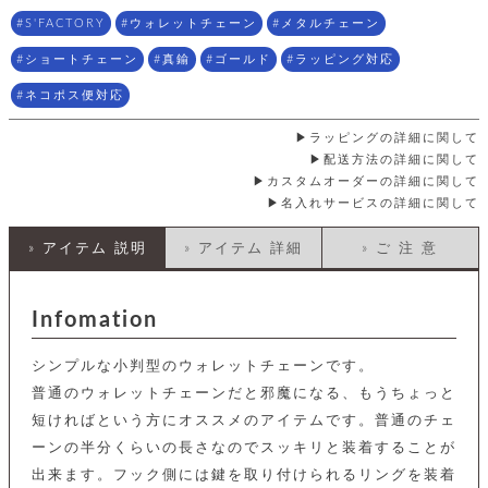
店
ホ
お
プ
ッ
ス
舗
ル
S'FACTORY
ウォレットチェーン
メタルチェーン
支
チ
│
バ
紹
ダ
コ
払
バ
キ
介
ショートチェーン
真鍮
ゴールド
ラッピング対応
ー
イ
い
ッ
ー
ッ
ン
方
グ
ホ
ネコポス便対応
ケ
ラ
法
ル
ー
ッ
ウ
に
ク
ダ
ラッピングの詳細に関して
ス
エ
ピ
つ
ー
配送方法の詳細に関して
ス
ン
い
ル
着
ト
グ
て
カスタムオーダーの詳細に関して
名
せ
バ
名入れサービスの詳細に関して
刺
チ
替
す
会
ッ
修
入
え
べ
員
グ
理
れ
» アイテム 説明
» アイテム 詳細
» ご 注 意
財
て
規
ェ
│
布
そ
約
パ
A
ベ
の
に
ー
ス
m
ル
他
つ
Infomation
ケ
a
ト
バ
い
ン
ー
z
単
ッ
て
ス
o
シンプルな小判型のウォレットチェーンです。
品
グ
n
会
ア
す
普通のウォレットチェーンだと邪魔になる、もうちょっと
ス
バ
p
社
べ
マ
ッ
短ければという方にオススメのアイテムです。普通のチェ
a
概
て
ク
ホ
ク
y
要
ーンの半分くらいの長さなのでスッキリと装着することが
│
ル
レ
出来ます。フック側には鍵を取り付けられるリングを装着
セ
モ
単
特
ザ