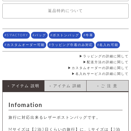
店
ホ
お
プ
ッ
ス
舗
ル
支
チ
│
バ
紹
返品特約について
ダ
コ
払
バ
キ
介
ー
イ
い
ッ
ー
ッ
ン
方
グ
ホ
ケ
ラ
法
ル
ー
ッ
ウ
に
ク
S'FACTORY
バッグ
ボストンバッグ
牛革
ダ
ス
エ
ピ
つ
ー
ス
ン
い
カスタムオーダー可能
ラッピング巾着のみ対応
名入れ可能
ル
着
ト
グ
て
名
せ
バ
刺
ラッピングの詳細に関して
チ
替
す
会
ッ
修
入
配送方法の詳細に関して
え
べ
員
グ
理
れ
財
カスタムオーダーの詳細に関して
て
規
ェ
│
布
そ
約
名入れサービスの詳細に関して
パ
A
ベ
の
に
ー
ス
m
ル
他
つ
» アイテム 説明
» アイテム 詳細
» ご 注 意
ケ
a
ト
バ
い
ン
ー
z
単
ッ
て
ス
o
品
グ
n
会
Infomation
ア
す
ス
バ
p
社
べ
マ
ッ
a
概
て
ク
ホ
旅行に対応出来るレザーボストンバッグです。
ク
y
要
│
ル
レ
セ
モ
単
特
Mサイズは【2泊3日くらいの旅行】に、Lサイズは【3泊
ザ