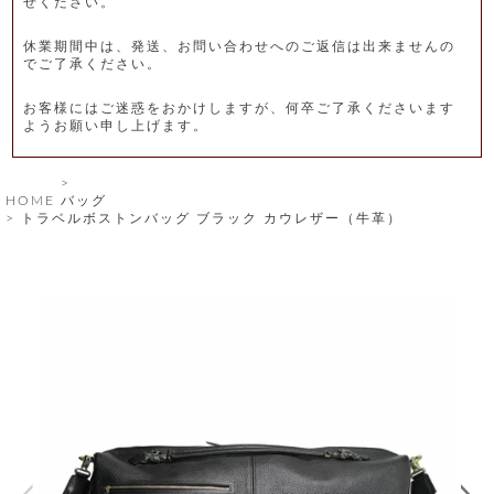
せください。
レ
休業期間中は、発送、お問い合わせへのご返信は出来ませんの
ー
でご了承ください。
ベ
お客様にはご迷惑をおかけしますが、何卒ご了承くださいます
ようお願い申し上げます。
ル
S
HOME
バッグ
商
'
トラベルボストンバッグ ブラック カウレザー（牛革）
F
品
A
C
T
タ
O
R
イ
Y
T
プ
e
l
新
o
カ
商
s
品