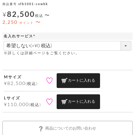
ッ
シ
商品番号
sfb1001-cowbk
ナ
ョ
ン
ー
ル
ト
82,500
¥
〜
税込
ウ
ダ
ご
ォ
2,250
〜
ー
ポイント
ホ
利
レ
バ
特
用
ッ
ッ
集
名入れサービス
ル
ガ
ト
グ
一
(
イ
覧
バ
必
ド
ダ
ト
須
イ
※詳しくは詳細ページをご覧ください。
ー
レ
)
カ
お
ト
ー
ー
ー
問
バ
ベ
ズ
い
ッ
ル
小
す
ウ
合
グ
Mサイズ
紹
べ
ォ
わ
カートに入れる
¥
82,500
税込
介
て
レ
せ
物
ボ
ッ
ス
ホ
返
ト
ト
素
ベ
す
Lサイズ
ル
品
ン
材
カートに入れる
べ
¥
110,000
ダ
税込
マ
特
バ
に
て
ル
ー
ネ
約
ッ
つ
ー
グ
い
キ
そ
送
ク
ト
て
ー
の
料
リ
ク
商品についてのお問い合わせ
ケ
他
と
ッ
ラ
│
ー