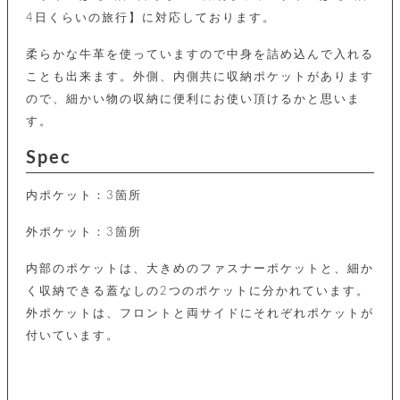
カ
バ
品
定
ー
ス
4日くらいの旅行】に対応しております。
イ
サ
商
チ
タ
セ
ル
取
ェ
ム
ッ
柔らかな牛革を使っていますので中身を詰め込んで入れる
引
ー
リ
オ
喫
ト
法
ン
ことも出来ます。外側、内側共に収納ポケットがあります
ー
煙
に
ダ
ー
具
ので、細かい物の収納に便利にお使い頂けるかと思いま
メ
基
ー
タ
す。
づ
ス
時
す
ル
く
テ
名
べ
チ
Spec
表
ー
入
て
ェ
計
示
シ
れ
ー
ョ
リ
内ポケット：3箇所
サ
個
ン
カ
ナ
す
ン
ー
人
リ
べ
グ
ビ
ロ
情
外ポケット：3箇所
ー
て
ス
ン
ス
報
ペ
グ
の
ポ
腕
内部のポケットは、大きめのファスナーポケットと、細か
ン
チ
タ
取
ー
時
ダ
く収納できる蓋なしの2つのポケットに分かれています。
ェ
り
チ
計
ン
ー
扱
ム
外ポケットは、フロントと両サイドにそれぞれポケットが
ト
ン
そ
い
ベ
ト
付いています。
の
ル
パ
ッ
シ
他
ト
プ
ョ
小
の
ー
ー
物
み
ネ