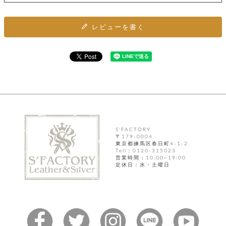
ト
ッ
チ
ツ
ク
ェ
レ
レビューを書く
ー
服
コ
ス
ン
ン
ネ
チ
飾
キ
ッ
ョ
ー
ク
リ
洋
コ
レ
ン
服
ン
ス
グ
チ
チ
閉
付
洋
ョ
ェ
じ
き
服
ー
る
ド
ン
シ
ロ
S'FACTORY
ュ
ッ
〒179-0004
ブ
ー
東京都練馬区春日町4-1-2
プ
レ
ズ
Tell：0120-315023
ハ
ス
営業時間：10:00~19:00
ン
レ
定休日：水・土曜日
帽
ド
ッ
子
ル
ト
そ
そ
の
の
他
他
服
パ