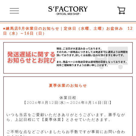
閉
じ
る
●練馬店8月休業日のお知らせ｜定休日（水曜、土曜）お盆休み 12
日（水）～16日（日）
ゲ
ス
ト
様
ロ
会
グ
員
イ
登
ン
録
夏季休業のお知らせ
休業日程
【2026年8月12日(水)～2026年8月16日(日)】
お
ガ
問
気
イ
い
に
ド
合
入
わ
いつも当店をご愛顧いただきありがとうございます。勝手なが
り
せ
ら、上記日程にて【夏季休業】とさせていただきます。
ご不明な点などございましたらお手数ですが事前にお問い合わ