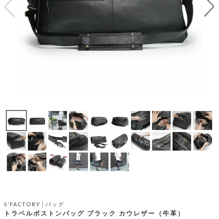
テ
S
限
I
定
ゴ
X
商
T
品
H
リ
S
S
E
A
財
N
イ
L
S
E
布
E
商
ン
品
R
バ
す
O
フ
予
べ
N
約
て
ッ
O
商
ォ
V
長
品
グ
E
財
メ
入
布
2
荷
ウ
ボ
n
短
商
デ
ー
d
財
品
ィ
ォ
布
バ
シ
ッ
レ
フ
S'FACTORY│バッグ
グ
ァ
ョ
トラベルボストンバッグ ブラック カウレザー（牛革）
ス