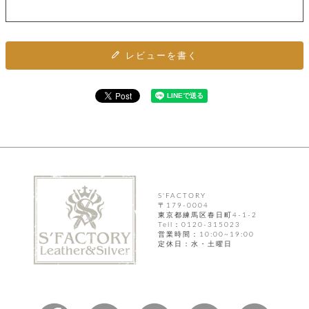
カ
バ
品
定
ー
ス
イ
サ
商
チ
タ
セ
ル
取
ェ
ム
ッ
引
ー
リ
オ
喫
ト
レビューを書く
法
ン
ー
煙
に
ダ
ー
具
メ
基
ー
タ
づ
ス
時
す
ル
く
テ
名
べ
チ
表
ー
入
て
ェ
計
示
シ
れ
ー
ョ
リ
サ
個
ン
カ
ナ
す
ン
ー
人
リ
べ
グ
ビ
ロ
情
ー
て
ス
ン
ス
報
S'FACTORY
ペ
グ
の
〒179-0004
ポ
腕
ン
チ
タ
東京都練馬区春日町4-1-2
取
ー
時
ダ
Tell：0120-315023
ェ
り
チ
計
ン
営業時間：10:00~19:00
ー
扱
ム
定休日：水・土曜日
ト
ン
そ
い
ベ
ト
の
ル
パ
ッ
シ
他
ト
プ
ョ
小
の
ー
ー
物
み
ネ