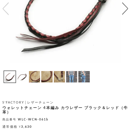
テ
S
限
I
定
ゴ
X
商
T
品
H
リ
S
S
E
A
財
N
イ
L
S
E
布
E
商
ン
品
R
バ
す
O
フ
予
べ
N
約
て
ッ
O
商
ォ
V
長
品
グ
E
財
メ
入
布
2
荷
ウ
ボ
n
短
商
デ
ー
S'FACTORY│レザーチェーン
d
財
品
ィ
ウォレットチェーン 4本編み カウレザー ブラック＆レッド（牛
ォ
布
革）
バ
シ
ッ
レ
商品番号
WLC-WCN-061b
フ
グ
ァ
ョ
通常価格
¥
3,630
ス