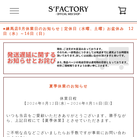
閉
じ
る
●練馬店8月休業日のお知らせ｜定休日（水曜、土曜）お盆休み 12
日（水）～16日（日）
ゲ
ス
ト
様
ロ
会
グ
員
イ
登
ン
録
夏季休業のお知らせ
休業日程
【2026年8月12日(水)～2026年8月16日(日)】
お
ガ
問
気
イ
い
に
ド
合
入
わ
いつも当店をご愛顧いただきありがとうございます。勝手なが
り
せ
ら、上記日程にて【夏季休業】とさせていただきます。
ご不明な点などございましたらお手数ですが事前にお問い合わ