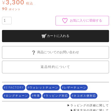
ッ
3,300
シ
¥
税込
ナ
ョ
ン
90
ー
ポイント
ル
ト
ウ
ダ
ご
ォ
ー
ホ
お気に入りに登録する
利
レ
バ
特
用
ッ
ッ
集
ル
ガ
ト
グ
一
イ
カートに入れる
覧
バ
ド
ダ
ト
イ
ー
レ
カ
お
ト
ー
ー
ー
問
商品についてのお問い合わせ
バ
ベ
ズ
い
ッ
ル
小
す
ウ
合
グ
紹
べ
ォ
わ
返品特約について
介
て
レ
せ
物
ボ
ッ
ス
ホ
返
ト
ト
素
ベ
す
ル
品
ン
材
べ
ダ
マ
特
S'FACTORY
ウォレットチェーン
レザーチェーン
バ
に
て
ル
ー
ネ
約
ッ
つ
ー
ロングチェーン
牛革
ラッピング対応
ネコポス便対応
グ
い
キ
そ
送
ク
ト
て
ー
の
料
リ
ク
ラッピングの詳細に関して
ケ
他
と
ッ
ラ
│
配送方法の詳細に関して
ー