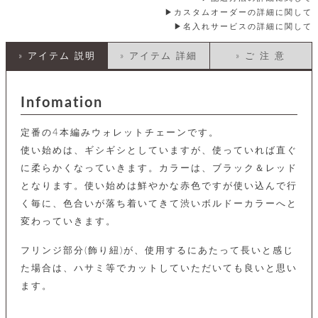
店
ホ
お
プ
ッ
ス
カスタムオーダーの詳細に関して
舗
ル
支
チ
│
バ
紹
名入れサービスの詳細に関して
ダ
コ
払
バ
キ
介
ー
イ
い
ッ
ー
ッ
ン
方
» アイテム 説明
» アイテム 詳細
» ご 注 意
グ
ホ
ケ
ラ
法
ル
ー
ッ
ウ
に
ク
ダ
ス
エ
ピ
つ
Infomation
ー
ス
ン
い
ル
着
ト
グ
て
名
せ
バ
定番の4本編みウォレットチェーンです。
刺
チ
替
す
会
ッ
修
入
使い始めは、ギシギシとしていますが、使っていれば直ぐ
え
べ
員
グ
理
れ
財
て
規
ェ
に柔らかくなっていきます。カラーは、ブラック＆レッド
│
布
そ
約
となります。使い始めは鮮やかな赤色ですが使い込んで行
パ
A
ベ
の
に
ー
ス
m
ル
く毎に、色合いが落ち着いてきて渋いボルドーカラーへと
他
つ
ケ
a
ト
バ
い
変わっていきます。
ン
ー
z
単
ッ
て
ス
o
品
グ
フリンジ部分(飾り紐)が、使用するにあたって長いと感じ
n
会
ア
す
ス
バ
p
社
べ
た場合は、ハサミ等でカットしていただいても良いと思い
マ
ッ
a
概
て
ク
ホ
ます。
ク
y
要
│
ル
レ
セ
モ
単
特
ザ