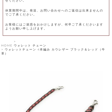
せください。
レ
休業期間中は、発送、お問い合わせへのご返信は出来ませんの
ー
でご了承ください。
ベ
お客様にはご迷惑をおかけしますが、何卒ご了承くださいます
ようお願い申し上げます。
ル
S
HOME
ウォレット チェーン
商
'
ウォレットチェーン 4本編み カウレザー ブラック＆レッド（牛
F
革）
品
A
C
T
タ
O
R
イ
Y
T
プ
e
l
新
o
カ
商
s
品