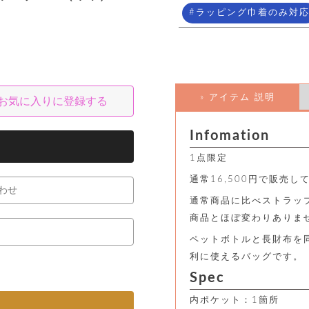
ラッピング巾着のみ対
» アイテム 説明
お気に入りに登録する
Infomation
1点限定
通常16,500円で販売
わせ
通常商品に比べストラッ
商品とほぼ変わりありま
ペットボトルと長財布を
利に使えるバッグです。
Spec
内ポケット：1箇所