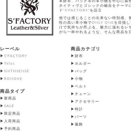
革財布、バッグ等の革小物を中心に製
ネイティヴとゴシックの融合をテーマに
ド"S'FACTORY"を設立
他では感じることの出来ない特別感、
性の高い革小物でONLY ONEを目
けで気持ちが昂ぶる、魅力に溢れるレ
がら一杯やれるような、そんな商品を
レーベル
商品カテゴリ
S'FACTORY
財布
Telos
ホルダー
SIXTHSENSE
バッグ
RONOVE
小物
ベルト
商品タイプ
チェーン
新商品
アクセサリー
SALE
時計
限定商品
パーツ
入荷商品
服飾
予約商品