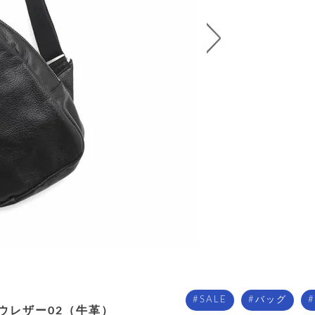
SALE
バッグ
ウレザー02（牛革）