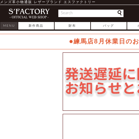
メンズ革小物通販 レザーブランド エスファクトリー
MENU
新作商品
財布
バッグ
●練馬店8月休業日の