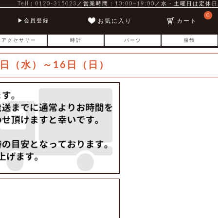
Tell：0120-315023／営業時間：10:00~19:00／水・土曜日は定休日
0
お気に入り
カート
会員登録
アクセサリー
時計
パーツ
服飾
日（水）～16日（日）