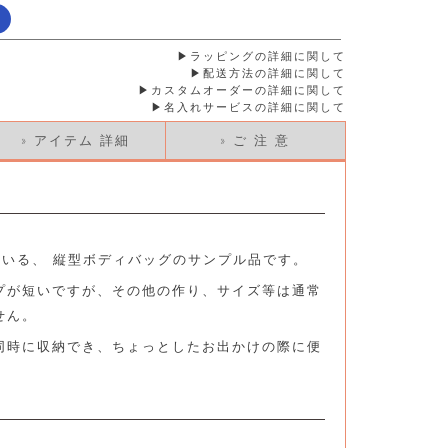
応
ラッピングの詳細に関して
配送方法の詳細に関して
カスタムオーダーの詳細に関して
名入れサービスの詳細に関して
» アイテム 詳細
» ご 注 意
している、 縦型ボディバッグのサンプル品です。
プが短いですが、その他の作り、サイズ等は通常
せん。
同時に収納でき、ちょっとしたお出かけの際に便