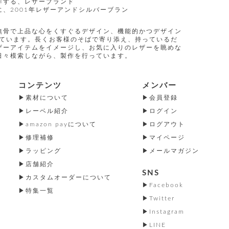
作する、レザーブランド
、2001年レザーアンドシルバーブラン
無骨で上品な心をくすぐるデザイン、機能的かつデザイン
指しています。長くお客様のそばで寄り添え、持っているだ
ザーアイテムをイメージし、お気に入りのレザーを眺めな
日々模索しながら、製作を行っています。
コンテンツ
メンバー
素材について
会員登録
レーベル紹介
ログイン
amazon payについて
ログアウト
修理補修
マイページ
ラッピング
メールマガジン
店舗紹介
SNS
カスタムオーダーについて
Facebook
特集一覧
Twitter
Instagram
LINE