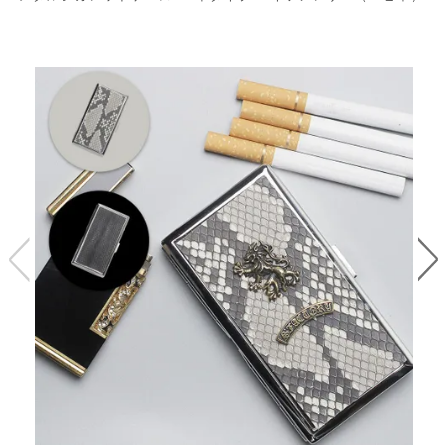
レ
ー
ベ
ル
S
商
'
F
品
A
C
T
タ
O
R
イ
Y
T
プ
e
l
新
o
カ
商
s
品