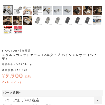
テ
S
限
I
定
ゴ
X
商
T
品
H
リ
S
S
E
A
財
N
イ
L
S
E
布
E
商
ン
品
R
バ
す
S'FACTORY│喫煙具
O
フ
予
べ
メタルシガレットケース 12本タイプ パイソンレザー（ヘビ
N
約
て
ッ
革）
O
商
ォ
V
商品番号
sfd0404-pyt
長
品
グ
E
財
通常価格
¥
10,890
メ
入
布
9,900
¥
2
税込
荷
ウ
ボ
n
短
商
270
デ
ー
ポイント
d
財
品
ィ
ォ
布
バ
シ
パーツ選択
ッ
レ
フ
(
グ
ァ
必
ョ
ス
須