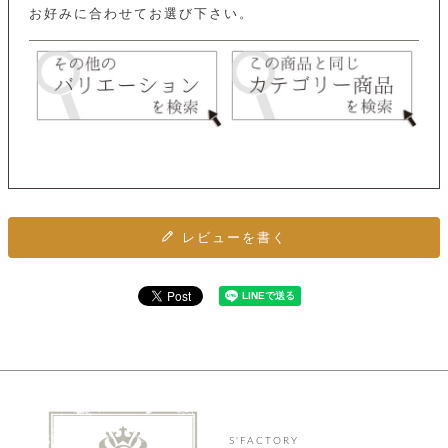
カ
バ
品
定
お好みに合わせてお選び下さい。
ー
ス
イ
サ
商
チ
タ
セ
ル
取
ェ
ム
ッ
引
ー
リ
オ
喫
ト
法
ン
ー
煙
に
ダ
ー
具
メ
基
ー
タ
づ
ス
時
す
ル
く
テ
名
べ
チ
表
ー
入
て
ェ
計
示
シ
れ
ー
ョ
リ
サ
個
ン
カ
ナ
す
ン
レビューを書く
ー
人
リ
べ
グ
ビ
ロ
情
ー
て
ス
ン
ス
報
ペ
グ
の
ポ
腕
ン
チ
タ
取
ー
時
ダ
ェ
り
チ
計
ン
ー
扱
ム
ト
ン
そ
い
ベ
ト
の
ル
パ
ッ
シ
他
ト
プ
ョ
小
の
ー
ー
物
み
S'FACTORY
ネ