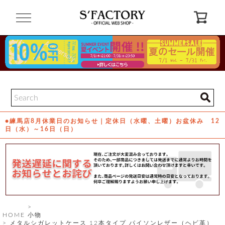
閉
じ
る
ゲ
ス
ト
様
ロ
会
●練馬店8月休業日のお知らせ｜定休日（水曜、土曜）お盆休み 12
グ
員
日（水）～16日（日）
イ
登
ン
録
お
ガ
問
気
イ
い
に
ド
合
入
わ
り
せ
HOME
小物
メタルシガレットケース 12本タイプ パイソンレザー（ヘビ革）