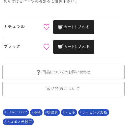
ッ
取り付けるパーツの有無をご選択下さい。
シ
)
ナ
ョ
ン
ー
ル
ト
ウ
ダ
ご
ォ
ー
ホ
利
レ
バ
特
ナチュラル
カートに入れる
用
ッ
ッ
集
ル
ガ
ト
グ
一
イ
覧
バ
ド
ダ
ト
ブラック
カートに入れる
イ
ー
レ
カ
お
ト
ー
ー
ー
問
バ
ベ
ズ
い
ッ
ル
小
す
ウ
合
グ
商品についてのお問い合わせ
紹
べ
ォ
わ
介
て
レ
せ
物
ボ
ッ
ス
ホ
返品特約について
返
ト
ト
素
ベ
す
ル
品
ン
材
べ
ダ
マ
特
バ
に
て
ル
ー
ネ
約
ッ
つ
ー
グ
い
キ
そ
S'FACTORY
小物
喫煙具
ヘビ革
ラッピング対応
送
ク
ト
て
ー
の
料
リ
ク
ケ
ネコポス便対応
他
と
ッ
ラ
│
ー