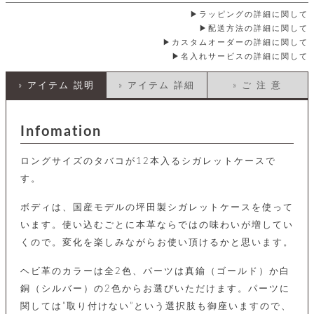
店
ホ
お
プ
ッ
ス
舗
ル
ラッピングの詳細に関して
支
チ
│
バ
紹
ダ
コ
配送方法の詳細に関して
払
バ
キ
介
ー
イ
い
カスタムオーダーの詳細に関して
ッ
ー
ッ
ン
方
名入れサービスの詳細に関して
グ
ホ
ケ
ラ
法
ル
ー
ッ
ウ
に
ク
» アイテム 説明
» アイテム 詳細
» ご 注 意
ダ
ス
エ
ピ
つ
ー
ス
ン
い
ル
着
ト
グ
て
名
せ
Infomation
バ
刺
チ
替
す
会
ッ
修
入
え
べ
員
グ
理
れ
ロングサイズのタバコが12本入るシガレットケースで
財
て
規
ェ
│
布
そ
約
す。
パ
A
ベ
の
に
ー
ス
m
ル
他
つ
ボディは、国産モデルの坪田製シガレットケースを使って
ケ
a
ト
バ
い
ン
ー
z
単
います。使い込むごとに本革ならではの味わいが増してい
ッ
て
ス
o
品
グ
くので。変化を楽しみながらお使い頂けるかと思います。
n
会
ア
す
ス
バ
p
社
べ
マ
ッ
ヘビ革のカラーは全2色、パーツは真鍮（ゴールド）か白
a
概
て
ク
ホ
ク
y
要
銅（シルバー）の2色からお選びいただけます。パーツに
│
ル
レ
関しては”取り付けない”という選択肢も御座いますので、
セ
モ
単
特
ザ