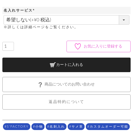
ッ
シ
ナ
ョ
ン
名入れサービス
ー
ル
ト
ウ
(
ダ
ご
必
ォ
ー
ホ
須
利
レ
※詳しくは詳細ページをご覧ください。
バ
特
)
用
ッ
ッ
集
ル
ガ
ト
グ
一
イ
覧
お気に入りに登録する
バ
ド
ダ
ト
イ
ー
レ
カ
お
ト
ー
ー
ー
問
バ
カートに入れる
ベ
ズ
い
ッ
ル
小
す
ウ
合
グ
紹
べ
ォ
わ
介
て
レ
せ
物
ボ
商品についてのお問い合わせ
ッ
ス
ホ
返
ト
ト
素
ベ
す
ル
品
ン
材
返品特約について
べ
ダ
マ
特
バ
に
て
ル
ー
ネ
約
ッ
つ
ー
グ
い
キ
そ
送
ク
ト
て
ー
の
料
リ
ク
S'FACTORY
小物
名刺入れ
サメ革
カスタムオーダー可能
ケ
他
と
ッ
ラ
│
ー