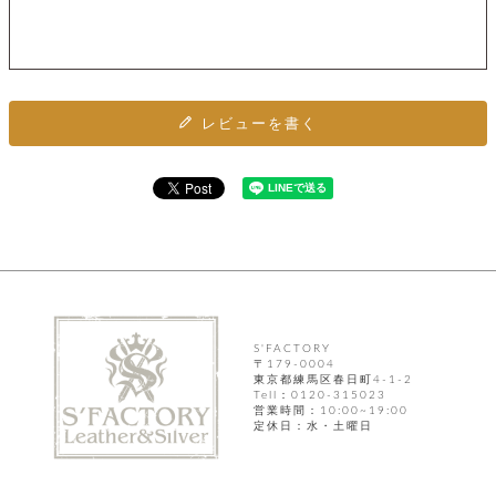
カ
バ
品
定
ー
ス
イ
サ
商
チ
タ
セ
ル
取
ェ
ム
ッ
引
ー
リ
オ
喫
ト
法
ン
ー
煙
に
ダ
ー
具
レビューを書く
メ
基
ー
タ
づ
ス
時
す
ル
く
テ
名
べ
チ
表
ー
入
て
ェ
計
示
シ
れ
ー
ョ
リ
サ
個
ン
カ
ナ
す
ン
ー
人
リ
べ
グ
ビ
ロ
情
ー
て
ス
ン
ス
報
ペ
グ
の
ポ
腕
ン
チ
タ
取
S'FACTORY
ー
時
ダ
ェ
〒179-0004
り
チ
計
ン
東京都練馬区春日町4-1-2
ー
扱
ム
Tell：0120-315023
ト
ン
そ
い
ベ
営業時間：10:00~19:00
ト
の
ル
定休日：水・土曜日
パ
ッ
シ
他
ト
プ
ョ
小
の
ー
ー
物
み
ネ