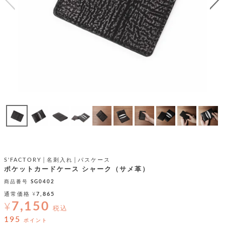
テ
S
限
I
定
ゴ
X
商
T
品
H
リ
S
S
E
A
財
N
イ
L
S
E
布
E
商
ン
品
R
バ
す
O
フ
予
べ
N
約
て
ッ
O
商
ォ
V
長
品
グ
E
財
メ
入
布
S'FACTORY│名刺入れ│パスケース
2
荷
ウ
ボ
ポケットカードケース シャーク（サメ革）
n
短
商
デ
ー
d
財
商品番号
SG0402
品
ィ
ォ
布
バ
通常価格
¥
7,865
シ
ッ
7,150
¥
レ
フ
税込
グ
ァ
ョ
195
ポイント
ス