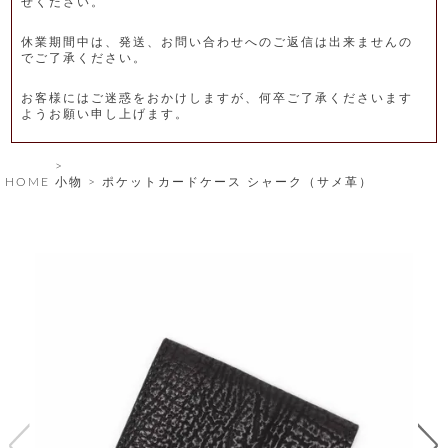
せください。
レ
休業期間中は、発送、お問い合わせへのご返信は出来ませんの
ー
でご了承ください。
ベ
お客様にはご迷惑をおかけしますが、何卒ご了承くださいます
ようお願い申し上げます。
ル
S
HOME
小物
ポケットカードケース シャーク（サメ革）
商
'
F
品
A
C
T
タ
O
R
イ
Y
T
プ
e
l
新
o
カ
商
s
品