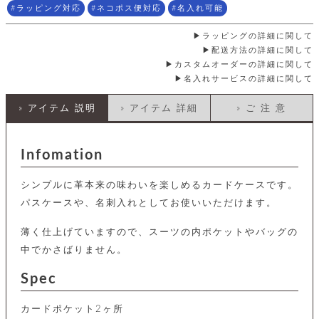
店
ホ
お
プ
ッ
ラッピング対応
ネコポス便対応
名入れ可能
ス
舗
ル
支
チ
│
バ
紹
ダ
コ
払
バ
ラッピングの詳細に関して
キ
介
ー
イ
い
ッ
ー
配送方法の詳細に関して
ッ
ン
方
グ
ホ
カスタムオーダーの詳細に関して
ケ
ラ
法
ル
名入れサービスの詳細に関して
ー
ッ
ウ
に
ク
ダ
ス
エ
ピ
つ
ー
ス
ン
い
» アイテム 説明
» アイテム 詳細
» ご 注 意
ル
着
ト
グ
て
名
せ
バ
刺
チ
替
す
会
ッ
修
入
Infomation
え
べ
員
グ
理
れ
財
て
規
ェ
│
布
そ
約
シンプルに革本来の味わいを楽しめるカードケースです。
パ
A
ベ
の
に
ー
ス
m
ル
パスケースや、名刺入れとしてお使いいただけます。
他
つ
ケ
a
ト
バ
い
ン
ー
z
単
ッ
て
薄く仕上げていますので、スーツの内ポケットやバッグの
ス
o
品
グ
中でかさばりません。
n
会
ア
す
ス
バ
p
社
べ
マ
ッ
Spec
a
概
て
ク
ホ
ク
y
要
│
ル
レ
カードポケット2ヶ所
セ
モ
単
特
ザ