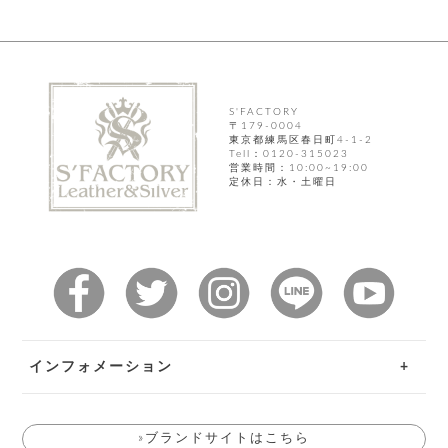
ト
ッ
チ
ツ
ク
ェ
レ
ー
服
コ
ス
ン
ン
ネ
チ
飾
キ
S'FACTORY
ッ
ョ
ー
〒179-0004
ク
リ
東京都練馬区春日町4-1-2
洋
コ
レ
Tell：0120-315023
ン
服
営業時間：10:00~19:00
ン
ス
グ
定休日：水・土曜日
チ
チ
閉
付
洋
ョ
ェ
じ
き
服
ー
る
ド
ン
シ
ロ
ュ
ッ
ブ
ー
プ
レ
ズ
ハ
ス
ン
レ
帽
ド
ッ
子
ル
ト
インフォメーション
そ
そ
の
ご利用ガイド
の
他
他
服
»ブランドサイトはこちら
お問い合わせ
パ