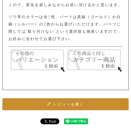
カ
バ
品
定
ー
くので。変化を楽しみながらお使い頂けるかと思います。
ス
イ
サ
商
チ
タ
セ
ル
取
ェ
ム
ゾウ革のカラーは全1色、パーツは真鍮（ゴールド）か白
ッ
引
ー
リ
オ
喫
ト
銅（シルバー）の2色からお選びいただけます。パーツに
法
ン
ー
煙
に
ダ
関しては”取り付けない”という選択肢も御座いますので、
ー
具
メ
基
ー
お好みに合わせてお選び下さい。
タ
づ
ス
時
す
ル
く
テ
名
べ
チ
表
ー
入
て
ェ
計
示
シ
れ
ー
ョ
リ
サ
個
ン
カ
ナ
す
ン
ー
人
リ
べ
グ
ビ
ロ
情
ー
て
ス
ン
ス
報
ペ
グ
の
ポ
腕
ン
チ
タ
取
ー
時
ダ
ェ
り
チ
計
ン
ー
扱
ム
レビューを書く
ト
ン
そ
い
ベ
ト
の
ル
パ
ッ
シ
他
ト
プ
ョ
小
の
ー
ー
物
み
ネ