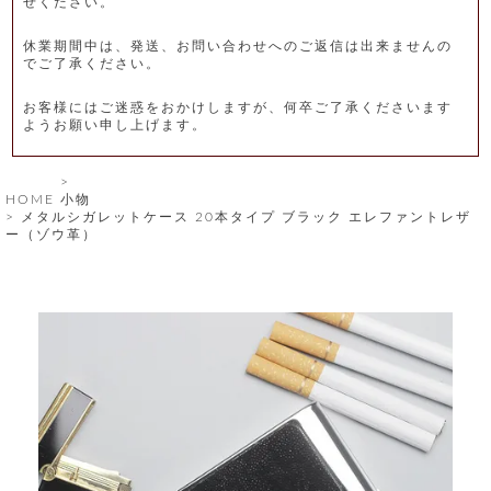
せください。
レ
休業期間中は、発送、お問い合わせへのご返信は出来ませんの
ー
でご了承ください。
ベ
お客様にはご迷惑をおかけしますが、何卒ご了承くださいます
ようお願い申し上げます。
ル
S
HOME
小物
商
'
メタルシガレットケース 20本タイプ ブラック エレファントレザ
F
ー（ゾウ革）
品
A
C
T
タ
O
R
イ
Y
T
プ
e
l
新
o
カ
商
s
品