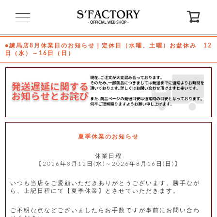
閉
じ
る
●練馬店8月休業日のお知らせ｜定休日（水曜、土曜）お盆休み 12
日（水）～16日（日）
ゲ
ス
ト
様
ロ
会
グ
員
イ
登
ン
録
夏季休業のお知らせ
休業日程
【2026年8月12日(水)～2026年8月16日(日)】
お
ガ
問
気
イ
い
に
ド
合
入
わ
いつも当店をご愛顧いただきありがとうございます。勝手なが
り
せ
ら、上記日程にて【夏季休業】とさせていただきます。
ご不明な点などございましたらお手数ですが事前にお問い合わ