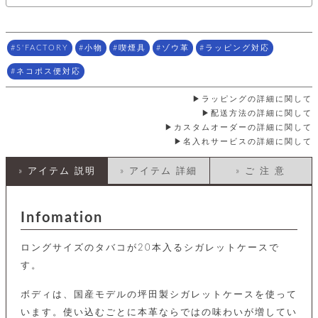
店
ホ
お
プ
ッ
ス
舗
ル
支
チ
│
バ
紹
ダ
コ
払
バ
キ
介
ー
イ
い
ッ
S'FACTORY
小物
喫煙具
ゾウ革
ラッピング対応
ー
ッ
ン
方
グ
ホ
ケ
ラ
法
ネコポス便対応
ル
ー
ッ
ウ
に
ク
ダ
ス
エ
ピ
つ
ラッピングの詳細に関して
ー
ス
ン
い
ル
配送方法の詳細に関して
着
ト
グ
て
名
せ
カスタムオーダーの詳細に関して
バ
刺
チ
替
す
会
名入れサービスの詳細に関して
ッ
修
入
え
べ
員
グ
理
れ
財
て
規
ェ
» アイテム 説明
» アイテム 詳細
» ご 注 意
│
布
そ
約
パ
A
ベ
の
に
ー
ス
m
ル
他
つ
ケ
a
ト
Infomation
バ
い
ン
ー
z
単
ッ
て
ス
o
品
グ
ロングサイズのタバコが20本入るシガレットケースで
n
会
ア
す
ス
バ
p
社
す。
べ
マ
ッ
a
概
て
ク
ホ
ク
y
要
ボディは、国産モデルの坪田製シガレットケースを使って
│
ル
レ
セ
モ
単
います。使い込むごとに本革ならではの味わいが増してい
特
ザ