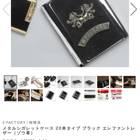
テ
S
限
I
定
ゴ
X
商
T
品
H
リ
S
S
E
A
財
N
イ
L
S
E
布
E
商
ン
品
R
バ
す
O
フ
予
べ
N
約
て
ッ
O
商
ォ
V
長
品
グ
E
財
メ
入
布
2
荷
ウ
ボ
n
短
商
デ
ー
d
財
品
ィ
ォ
布
バ
シ
S'FACTORY│喫煙具
ッ
レ
フ
メタルシガレットケース 20本タイプ ブラック エレファントレ
グ
ザー（ゾウ革）
ァ
ョ
ス