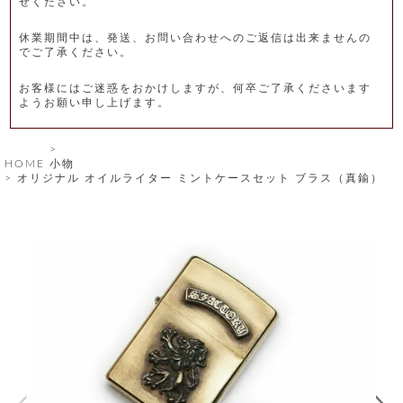
せください。
レ
休業期間中は、発送、お問い合わせへのご返信は出来ませんの
ー
でご了承ください。
ベ
お客様にはご迷惑をおかけしますが、何卒ご了承くださいます
ようお願い申し上げます。
ル
S
HOME
小物
商
'
オリジナル オイルライター ミントケースセット ブラス（真鍮）
F
品
A
C
T
タ
O
R
イ
Y
T
プ
e
l
新
o
カ
商
s
品