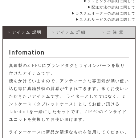
店
ホ
ラッピングの詳細に関して
お
プ
ッ
ス
舗
ル
支
配送方法の詳細に関して
チ
│
バ
紹
ダ
コ
払
カスタムオーダーの詳細に関して
バ
キ
介
ー
イ
い
ッ
名入れサービスの詳細に関して
ー
ッ
ン
方
グ
ホ
ケ
ラ
法
» アイテム 説明
» アイテム 詳細
» ご 注 意
ル
ー
ッ
ウ
に
ク
ダ
ス
エ
ピ
つ
ー
ス
ン
い
ル
着
ト
グ
て
Infomation
名
せ
バ
刺
チ
替
す
会
ッ
修
入
真鍮製のZIPPOにブランドタグとライオンパーツを取り
え
べ
員
グ
理
れ
財
て
規
ェ
付けたアイテムです。
│
布
そ
約
パ
燻をかけていますので、アンティークな雰囲気が漂い使い
A
ベ
の
に
ー
ス
m
ル
他
込む毎に真鍮独特の質感が生まれてきます。永くお使いい
つ
ケ
a
ト
バ
い
ただきたいアイテムです。 ライターとしてではなく、ミ
ン
ー
z
単
ッ
て
ス
o
品
ントケース（タブレットケース）としてお使い頂ける
グ
n
会
ア
す
Tab-dockを一緒にしたセットです。ZIPPOのインサイド
ス
バ
p
社
べ
マ
ッ
ユニットを交換してお使い頂けます。
a
概
て
ク
ホ
ク
y
要
│
ル
レ
ライターケースは新品か清潔なものを使用してください。
セ
モ
単
特
ザ