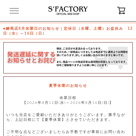
閉
じ
る
●練馬店8月休業日のお知らせ｜定休日（水曜、土曜）お盆休み 12
日（水）～16日（日）
ゲ
ス
ト
様
ロ
会
グ
員
イ
登
ン
録
夏季休業のお知らせ
休業日程
【2026年8月12日(水)～2026年8月16日(日)】
お
ガ
問
気
イ
い
に
ド
合
入
わ
いつも当店をご愛顧いただきありがとうございます。勝手なが
り
せ
ら、上記日程にて【夏季休業】とさせていただきます。
ご不明な点などございましたらお手数ですが事前にお問い合わ