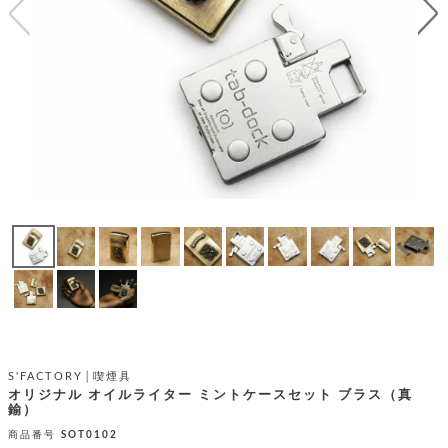
テ
S
限
I
定
ゴ
X
商
T
品
H
リ
S
S
E
A
財
N
イ
L
S
E
布
E
商
ン
品
R
バ
す
O
フ
予
べ
N
約
て
ッ
O
商
ォ
V
長
品
グ
E
財
メ
入
布
2
荷
ウ
ボ
n
短
商
デ
ー
d
財
品
ィ
ォ
S'FACTORY│喫煙具
布
バ
シ
オリジナル オイルライター ミントケースセット ブラス（真
ッ
レ
鍮）
フ
グ
ァ
ョ
商品番号
SOT0102
ス