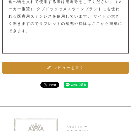
カ
食べ物を入れて使用する際は消毒等をしてください。（メ
バ
品
定
ー
ス
イ
サ
商
ーカー推奨） タブドックはメスやインプラントにも使わ
チ
タ
セ
ル
取
ェ
ム
れる医療用ステンレスを使用しています。 サイドが大き
ッ
引
ー
リ
オ
喫
ト
く開きますのでタブレットの補充や掃除はここから簡単に
法
ン
ー
煙
に
できます。
ダ
ー
具
メ
基
ー
タ
づ
ス
時
す
ル
く
テ
名
べ
チ
表
ー
入
て
ェ
計
示
シ
れ
ー
ョ
リ
サ
個
ン
カ
ナ
レビューを書く
す
ン
ー
人
リ
べ
グ
ビ
ロ
情
ー
て
ス
ン
ス
報
ペ
グ
の
ポ
腕
ン
チ
タ
取
ー
時
ダ
ェ
り
チ
計
ン
ー
扱
ム
ト
ン
そ
い
ベ
ト
の
ル
パ
ッ
シ
他
ト
プ
ョ
小
の
ー
ー
S'FACTORY
物
み
ネ