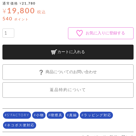
ッ
シ
通常価格
¥
21,780
ナ
ョ
ン
19,800
¥
ー
ル
税込
ト
ウ
ダ
540
ポイント
ご
ォ
ー
ホ
利
レ
バ
特
用
ッ
お気に入りに登録する
ッ
集
ル
ガ
ト
グ
一
イ
覧
バ
ド
ダ
ト
カートに入れる
イ
ー
レ
カ
お
ト
ー
ー
ー
問
バ
ベ
ズ
い
ッ
商品についてのお問い合わせ
ル
小
す
ウ
合
グ
紹
べ
ォ
わ
介
て
レ
せ
物
ボ
返品特約について
ッ
ス
ホ
返
ト
ト
素
ベ
す
ル
品
ン
材
べ
ダ
マ
特
バ
に
て
ル
ー
ネ
約
ッ
つ
S'FACTORY
小物
喫煙具
真鍮
ラッピング対応
ー
グ
い
キ
そ
送
ク
ト
て
ー
ネコポス便対応
の
料
リ
ク
ケ
他
と
ッ
ラ
│
ー