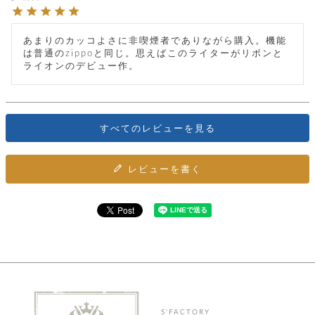
カ
バ
品
定
ー
ス
イ
サ
商
チ
タ
セ
ル
取
ェ
ム
あまりのカッコよさに非喫煙者でありながら購入。機能
ッ
引
ー
リ
オ
喫
は普通のzippoと同じ。思えばこのライターがリボンと
ト
法
ン
ー
煙
ライオンのデビュー作。
に
ダ
ー
具
メ
基
ー
タ
づ
ス
時
す
ル
く
テ
名
べ
チ
表
ー
すべてのレビューを見る
入
て
ェ
計
示
シ
れ
ー
ョ
リ
サ
個
ン
カ
ナ
す
ン
ー
レビューを書く
人
リ
べ
グ
ビ
ロ
情
ー
て
ス
ン
ス
報
ペ
グ
の
ポ
腕
ン
チ
タ
取
ー
時
ダ
ェ
り
チ
計
ン
ー
扱
ム
ト
ン
そ
い
ベ
ト
の
ル
パ
ッ
シ
他
ト
プ
ョ
小
の
ー
ー
物
み
ネ
S'FACTORY