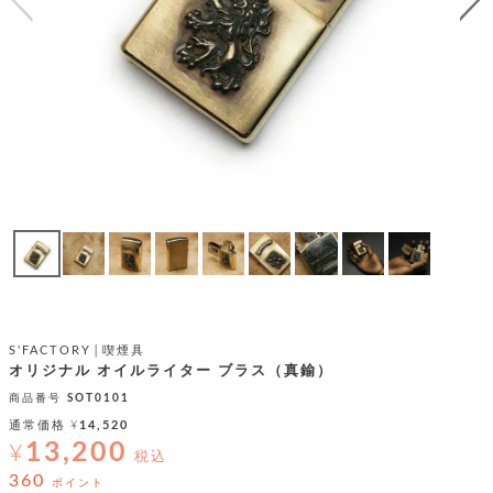
テ
S
限
I
定
ゴ
X
商
T
品
H
リ
S
S
E
A
財
N
イ
L
S
E
布
E
商
ン
品
R
バ
す
O
フ
予
べ
N
約
て
ッ
O
商
ォ
V
長
品
グ
E
財
メ
入
布
S'FACTORY│喫煙具
2
荷
ウ
ボ
オリジナル オイルライター ブラス（真鍮）
n
短
商
デ
ー
d
財
商品番号
SOT0101
品
ィ
ォ
布
バ
通常価格
¥
14,520
シ
ッ
13,200
¥
レ
フ
税込
グ
ァ
ョ
360
ポイント
ス