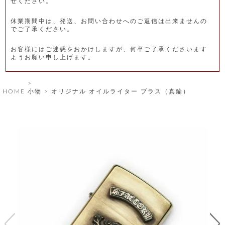
せください。
レ
休業期間中は、発送、お問い合わせへのご返信は出来ませんの
ー
でご了承ください。
ベ
お客様にはご迷惑をおかけしますが、何卒ご了承くださいます
ようお願い申し上げます。
ル
S
HOME
小物
オリジナル オイルライター ブラス（真鍮）
商
'
F
品
A
C
T
タ
O
R
イ
Y
T
プ
e
l
新
o
カ
商
s
品