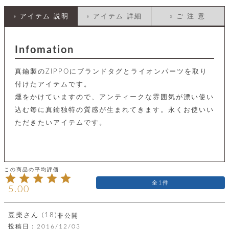
店
ホ
お
プ
ッ
ス
舗
ル
支
チ
» アイテム 説明
» アイテム 詳細
» ご 注 意
│
バ
紹
ダ
コ
払
バ
キ
介
ー
イ
い
ッ
ー
ッ
ン
方
グ
ホ
Infomation
ケ
ラ
法
ル
ー
ッ
ウ
に
ク
ダ
ス
エ
ピ
つ
真鍮製のZIPPOにブランドタグとライオンパーツを取り
ー
ス
ン
い
ル
着
付けたアイテムです。
ト
グ
て
名
せ
バ
燻をかけていますので、アンティークな雰囲気が漂い使い
刺
チ
替
す
会
ッ
修
入
込む毎に真鍮独特の質感が生まれてきます。永くお使いい
え
べ
員
グ
理
れ
財
て
規
ェ
ただきたいアイテムです。
│
布
そ
約
パ
A
ベ
の
に
ー
ス
m
ル
他
つ
ケ
a
ト
バ
い
ン
ー
z
単
ッ
て
ス
o
品
グ
n
会
ア
1
す
ス
5.00
バ
p
社
べ
マ
ッ
a
概
て
ク
ホ
ク
y
要
│
豆柴
18
非公開
ル
レ
セ
モ
単
特
投稿日
2016/12/03
ザ