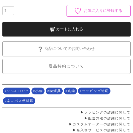
ッ
シ
ナ
ョ
ン
ー
お気に入りに登録する
ル
ト
ウ
ダ
ご
ォ
ー
ホ
利
レ
バ
特
カートに入れる
用
ッ
ッ
集
ル
ガ
ト
グ
一
イ
覧
バ
ド
ダ
ト
商品についてのお問い合わせ
イ
ー
レ
カ
お
ト
ー
ー
ー
問
バ
返品特約について
ベ
ズ
い
ッ
ル
小
す
ウ
合
グ
紹
べ
ォ
わ
介
て
レ
せ
物
ボ
ッ
ス
S'FACTORY
小物
喫煙具
真鍮
ラッピング対応
ホ
返
ト
ト
素
ベ
す
ル
品
ン
材
ネコポス便対応
べ
ダ
マ
特
バ
に
て
ル
ー
ネ
約
ッ
つ
ラッピングの詳細に関して
ー
グ
い
キ
そ
配送方法の詳細に関して
送
ク
ト
て
ー
の
料
カスタムオーダーの詳細に関して
リ
ク
ケ
他
と
名入れサービスの詳細に関して
ッ
ラ
│
ー