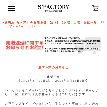
閉
じ
る
●練馬店8月休業日のお知らせ｜定休日（水曜、土曜）お盆休み 12
日（水）～16日（日）
ゲ
ス
ト
様
ロ
会
グ
員
イ
登
ン
録
夏季休業のお知らせ
休業日程
【2026年8月12日(水)～2026年8月16日(日)】
お
ガ
問
気
イ
い
に
ド
合
入
わ
いつも当店をご愛顧いただきありがとうございます。勝手なが
り
せ
ら、上記日程にて【夏季休業】とさせていただきます。
ご不明な点などございましたらお手数ですが事前にお問い合わ