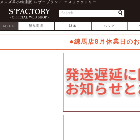
メンズ革小物通販 レザーブランド エスファクトリー
MENU
新作商品
財布
バッグ
●練馬店8月休業日の