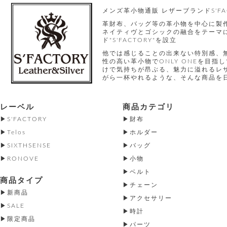
メンズ革小物通販 レザーブランドS'FA
革財布、バッグ等の革小物を中心に製
ネイティヴとゴシックの融合をテーマに
ド"S'FACTORY"を設立
他では感じることの出来ない特別感、
性の高い革小物でONLY ONEを目
けで気持ちが昂ぶる、魅力に溢れるレ
がら一杯やれるような、そんな商品を
レーベル
商品カテゴリ
S'FACTORY
財布
Telos
ホルダー
SIXTHSENSE
バッグ
RONOVE
小物
ベルト
商品タイプ
チェーン
新商品
アクセサリー
SALE
時計
限定商品
パーツ