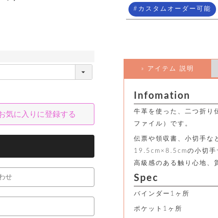
カスタムオーダー可能
» アイテム 説明
Infomation
牛革を使った、二つ折り
お気に入りに登録する
ファイル）です。
伝票や領収書、小切手な
19.5cm×8.5cmの
高級感のある触り心地、
Spec
わせ
バインダー1ヶ所
ポケット1ヶ所