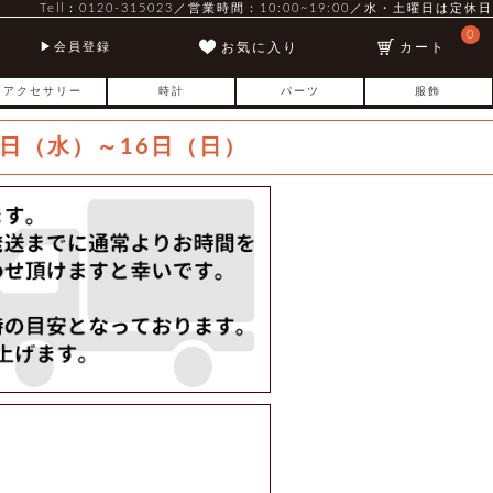
Tell：0120-315023／営業時間：10:00~19:00／水・土曜日は定休日
0
お気に入り
カート
会員登録
アクセサリー
時計
パーツ
服飾
日（水）～16日（日）