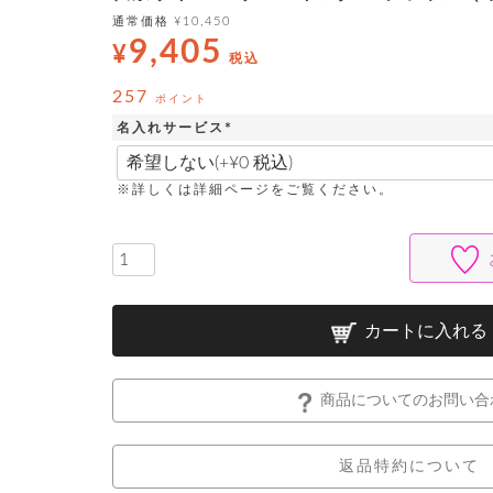
通常価格
¥
10,450
9,405
¥
税込
257
ポイント
名入れサービス
(
必
須
※詳しくは詳細ページをご覧ください。
)
カートに入れる
商品についてのお問い合
返品特約について