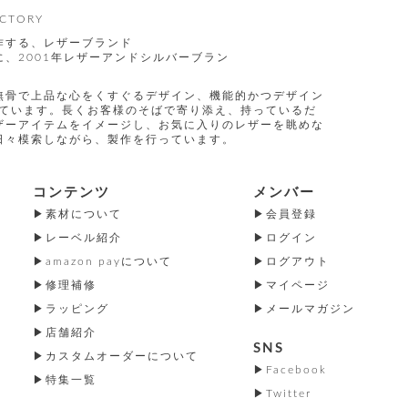
CTORY
作する、レザーブランド
、2001年レザーアンドシルバーブラン
無骨で上品な心をくすぐるデザイン、機能的かつデザイン
指しています。長くお客様のそばで寄り添え、持っているだ
ザーアイテムをイメージし、お気に入りのレザーを眺めな
日々模索しながら、製作を行っています。
コンテンツ
メンバー
素材について
会員登録
レーベル紹介
ログイン
amazon payについて
ログアウト
修理補修
マイページ
ラッピング
メールマガジン
店舗紹介
SNS
カスタムオーダーについて
Facebook
特集一覧
Twitter