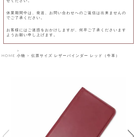
せください。
レ
休業期間中は、発送、お問い合わせへのご返信は出来ませんの
ー
でご了承ください。
ベ
お客様にはご迷惑をおかけしますが、何卒ご了承くださいます
ようお願い申し上げます。
ル
S
HOME
小物
伝票サイズ レザーバインダー レッド（牛革）
商
'
F
品
A
C
T
タ
O
R
イ
Y
T
プ
e
l
新
o
カ
商
s
品