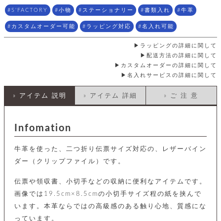
店
ホ
お
プ
ッ
ス
舗
ル
S'FACTORY
小物
ステーショナリー
書類入れ
牛革
支
チ
│
バ
紹
ダ
コ
払
バ
キ
介
カスタムオーダー可能
ラッピング対応
名入れ可能
ー
イ
い
ッ
ー
ッ
ン
方
グ
ホ
ラッピングの詳細に関して
ケ
ラ
法
ル
ー
ッ
ウ
に
配送方法の詳細に関して
ク
ダ
ス
エ
ピ
つ
カスタムオーダーの詳細に関して
ー
ス
ン
い
名入れサービスの詳細に関して
ル
着
ト
グ
て
名
せ
バ
刺
» アイテム 説明
» アイテム 詳細
» ご 注 意
チ
替
す
会
ッ
修
入
え
べ
員
グ
理
れ
財
て
規
ェ
│
布
そ
約
Infomation
パ
A
ベ
の
に
ー
ス
m
ル
他
つ
ケ
a
ト
牛革を使った、二つ折り伝票サイズ対応の、レザーバイン
バ
い
ン
ー
z
単
ッ
て
ダー（クリップファイル）です。
ス
o
品
グ
n
会
ア
す
ス
バ
伝票や領収書、小切手などの収納に便利なアイテムです。
p
社
べ
マ
ッ
a
概
画像では19.5cm×8.5cmの小切手サイズ程の紙を挟んで
て
ク
ホ
ク
y
要
います。本革ならではの高級感のある触り心地、質感にな
│
ル
レ
セ
モ
単
特
っています。
ザ