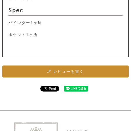
カ
バ
品
定
ー
ス
イ
サ
商
チ
Spec
タ
セ
ル
取
ェ
ム
ッ
引
ー
リ
オ
喫
ト
バインダー1ヶ所
法
ン
ー
煙
に
ダ
ー
具
メ
ポケット1ヶ所
基
ー
タ
づ
ス
時
す
ル
く
テ
名
べ
チ
表
ー
入
て
ェ
計
示
シ
れ
ー
ョ
リ
サ
個
ン
カ
ナ
す
ン
ー
人
レビューを書く
リ
べ
グ
ビ
ロ
情
ー
て
ス
ン
ス
報
ペ
グ
の
ポ
腕
ン
チ
タ
取
ー
時
ダ
ェ
り
チ
計
ン
ー
扱
ム
ト
ン
そ
い
ベ
ト
の
ル
パ
ッ
シ
他
ト
プ
ョ
小
の
ー
ー
物
み
ネ