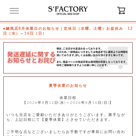
閉
じ
る
●練馬店8月休業日のお知らせ｜定休日（水曜、土曜）お盆休み 12
日（水）～16日（日）
ゲ
ス
ト
様
ロ
会
グ
員
イ
登
ン
録
夏季休業のお知らせ
休業日程
【2026年8月12日(水)～2026年8月16日(日)】
お
ガ
問
気
イ
い
に
ド
合
入
わ
いつも当店をご愛顧いただきありがとうございます。勝手なが
り
せ
ら、上記日程にて【夏季休業】とさせていただきます。
ご不明な点などございましたらお手数ですが事前にお問い合わ