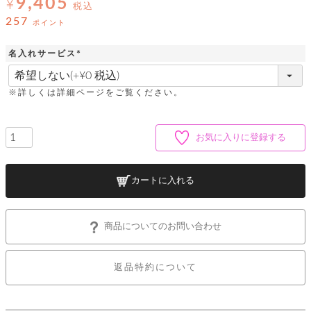
9,405
ッ
¥
シ
税込
ナ
ョ
ン
257
ポイント
ー
ル
ト
ウ
ダ
ご
ォ
ー
名入れサービス
ホ
利
レ
バ
特
(
用
ッ
ッ
集
必
ル
ガ
ト
須
グ
一
※詳しくは詳細ページをご覧ください。
イ
)
覧
バ
ド
ダ
ト
イ
ー
レ
カ
お
ト
お気に入りに登録する
ー
ー
ー
問
バ
ベ
ズ
い
ッ
ル
小
す
ウ
合
グ
紹
カートに入れる
べ
ォ
わ
介
て
レ
せ
物
ボ
ッ
ス
ホ
返
ト
ト
素
ベ
す
商品についてのお問い合わせ
ル
品
ン
材
べ
ダ
マ
特
バ
に
て
ル
ー
ネ
約
ッ
つ
ー
返品特約について
グ
い
キ
そ
送
ク
ト
て
ー
の
料
リ
ク
ケ
他
と
ッ
ラ
│
ー