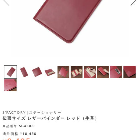
テ
S
限
I
定
ゴ
X
商
T
品
H
リ
S
S
E
A
財
N
イ
L
S
E
布
E
商
ン
品
R
バ
す
O
フ
予
べ
N
約
て
ッ
O
商
ォ
V
長
品
グ
E
財
メ
入
布
2
荷
ウ
ボ
n
短
商
デ
ー
d
S'FACTORY│ステーショナリー
財
品
ィ
ォ
伝票サイズ レザーバインダー レッド（牛革）
布
バ
シ
ッ
商品番号
SG4503
レ
フ
グ
ァ
通常価格
¥
10,450
ョ
ス