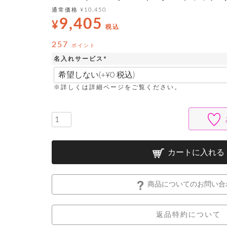
通常価格
¥
10,450
9,405
¥
税込
257
ポイント
名入れサービス
(
必
須
※詳しくは詳細ページをご覧ください。
)
カートに入れる
商品についてのお問い合
返品特約について