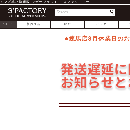
メンズ革小物通販 レザーブランド エスファクトリー
MENU
新作商品
財布
バッグ
●練馬店8月休業日の