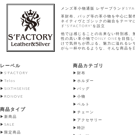
メンズ革小物通販 レザーブランドS'FA
革財布、バッグ等の革小物を中心に製
ネイティヴとゴシックの融合をテーマに
ド"S'FACTORY"を設立
他では感じることの出来ない特別感、
性の高い革小物でONLY ONEを目
けで気持ちが昂ぶる、魅力に溢れるレ
がら一杯やれるような、そんな商品を
レーベル
商品カテゴリ
S'FACTORY
財布
Telos
ホルダー
SIXTHSENSE
バッグ
RONOVE
小物
ベルト
商品タイプ
チェーン
新商品
アクセサリー
SALE
時計
限定商品