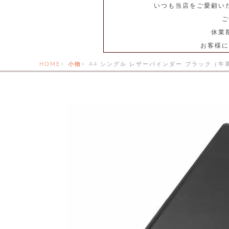
いつも当店をご愛顧い
ご
休業
お客様に
HOME
小物
A4 シングル レザーバインダー ブラック（牛