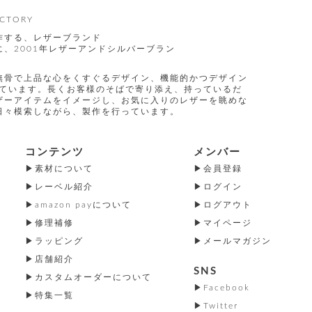
CTORY
作する、レザーブランド
、2001年レザーアンドシルバーブラン
無骨で上品な心をくすぐるデザイン、機能的かつデザイン
指しています。長くお客様のそばで寄り添え、持っているだ
ザーアイテムをイメージし、お気に入りのレザーを眺めな
日々模索しながら、製作を行っています。
コンテンツ
メンバー
素材について
会員登録
レーベル紹介
ログイン
amazon payについて
ログアウト
修理補修
マイページ
ラッピング
メールマガジン
店舗紹介
SNS
カスタムオーダーについて
Facebook
特集一覧
Twitter