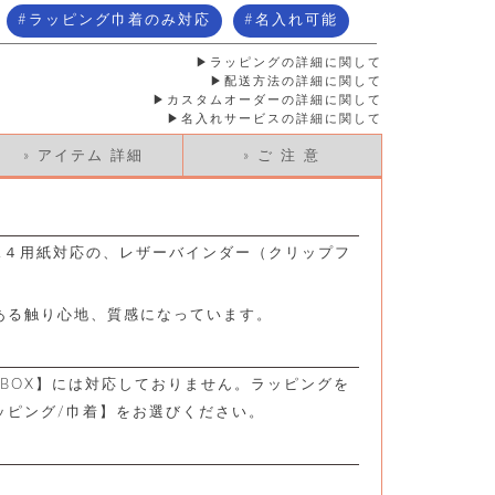
ラッピング巾着のみ対応
名入れ可能
ラッピングの詳細に関して
配送方法の詳細に関して
カスタムオーダーの詳細に関して
名入れサービスの詳細に関して
» アイテム 詳細
» ご 注 意
A４用紙対応の、レザーバインダー（クリップフ
ある触り心地、質感になっています。
BOX】には対応しておりません。ラッピングを
ッピング/巾着】をお選びください。