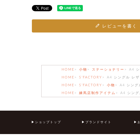
レビューを書く
HOME
小物
ステーショナリー
A4 
HOME
S’FACTORY
A4 シングル レ
HOME
S’FACTORY
小物
A4 シン
HOME
練馬店制作アイテム
A4 シン
ショップトップ
ブランドサイト