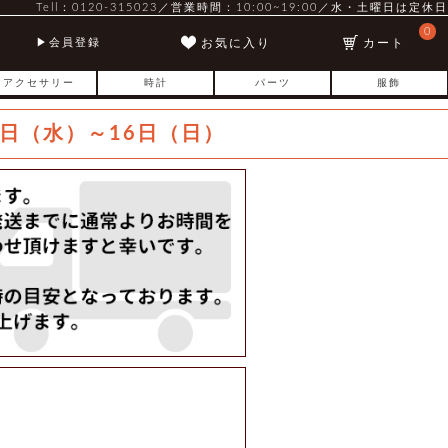
Tell：0120-315023／営業時間：10:00~19:00／水・土曜日は定休日
0
お気に入り
カート
会員登録
アクセサリー
時計
パーツ
服飾
日（水）～16日（日）