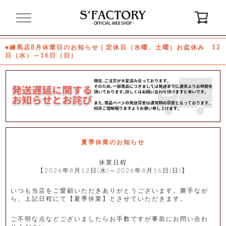
閉
じ
る
●練馬店8月休業日のお知らせ｜定休日（水曜、土曜）お盆休み 12
日（水）～16日（日）
ゲ
ス
ト
様
ロ
会
グ
員
イ
登
ン
録
夏季休業のお知らせ
休業日程
【2026年8月12日(水)～2026年8月16日(日)】
お
ガ
問
気
イ
い
に
ド
合
入
わ
いつも当店をご愛顧いただきありがとうございます。勝手なが
り
せ
ら、上記日程にて【夏季休業】とさせていただきます。
ご不明な点などございましたらお手数ですが事前にお問い合わ