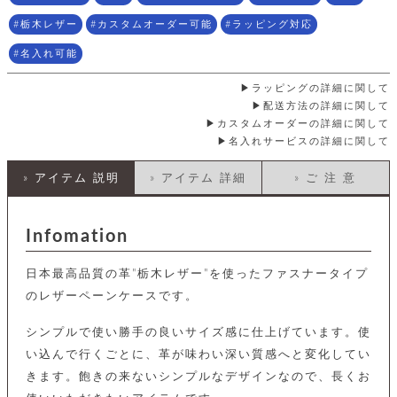
店
ホ
お
プ
ッ
ス
舗
ル
支
チ
栃木レザー
カスタムオーダー可能
ラッピング対応
│
バ
紹
ダ
コ
払
バ
キ
介
ー
イ
い
名入れ可能
ッ
ー
ッ
ン
方
グ
ホ
ケ
ラ
法
ラッピングの詳細に関して
ル
ー
ッ
ウ
に
ク
配送方法の詳細に関して
ダ
ス
エ
ピ
つ
カスタムオーダーの詳細に関して
ー
ス
ン
い
ル
名入れサービスの詳細に関して
着
ト
グ
て
名
せ
バ
刺
チ
替
す
会
» アイテム 説明
» アイテム 詳細
» ご 注 意
ッ
修
入
え
べ
員
グ
理
れ
財
て
規
ェ
│
布
そ
約
Infomation
パ
A
ベ
の
に
ー
ス
m
ル
他
つ
ケ
a
ト
バ
い
日本最高品質の革"栃木レザー"を使ったファスナータイプ
ン
ー
z
単
ッ
て
のレザーペーンケースです。
ス
o
品
グ
n
会
ア
す
ス
バ
p
社
シンプルで使い勝手の良いサイズ感に仕上げています。使
べ
マ
ッ
a
概
て
ク
い込んで行くごとに、革が味わい深い質感へと変化してい
ホ
ク
y
要
│
ル
きます。飽きの来ないシンプルなデザインなので、長くお
レ
セ
モ
単
特
ザ