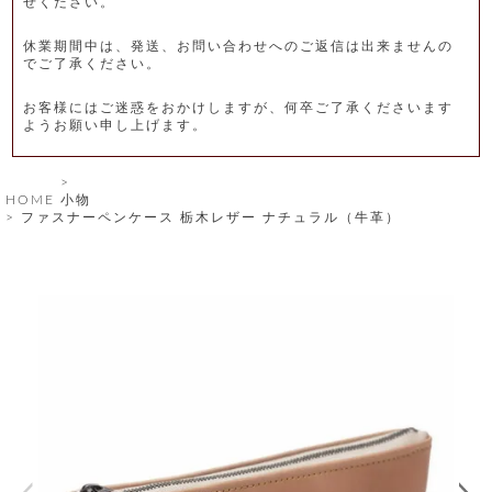
せください。
レ
休業期間中は、発送、お問い合わせへのご返信は出来ませんの
ー
でご了承ください。
ベ
お客様にはご迷惑をおかけしますが、何卒ご了承くださいます
ようお願い申し上げます。
ル
S
HOME
小物
商
'
ファスナーペンケース 栃木レザー ナチュラル（牛革）
F
品
A
C
T
タ
O
R
イ
Y
T
プ
e
l
新
o
カ
商
s
品