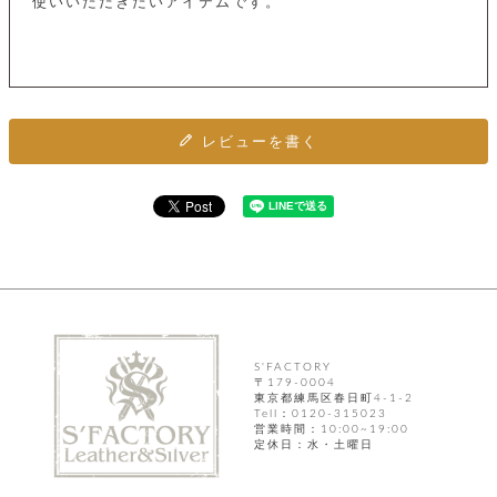
カ
使いいただきたいアイテムです。
バ
品
定
ー
ス
イ
サ
商
チ
タ
セ
ル
取
ェ
ム
ッ
引
ー
リ
オ
喫
ト
法
ン
ー
煙
に
ダ
ー
具
メ
基
ー
レビューを書く
タ
づ
ス
時
す
ル
く
テ
名
べ
チ
表
ー
入
て
ェ
計
示
シ
れ
ー
ョ
リ
サ
個
ン
カ
ナ
す
ン
ー
人
リ
べ
グ
ビ
ロ
情
ー
て
ス
ン
ス
報
ペ
グ
の
ポ
腕
ン
チ
タ
取
ー
時
ダ
ェ
り
S'FACTORY
チ
計
ン
〒179-0004
ー
扱
ム
ト
東京都練馬区春日町4-1-2
ン
そ
い
ベ
Tell：0120-315023
ト
の
ル
営業時間：10:00~19:00
パ
ッ
シ
定休日：水・土曜日
他
ト
プ
ョ
小
の
ー
ー
物
み
ネ