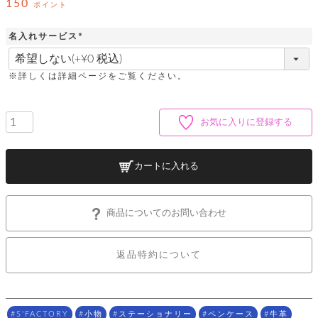
ッ
150
シ
ポイント
ナ
ョ
ン
ー
ル
ト
名入れサービス
ウ
ダ
ご
(
ォ
ー
ホ
必
利
レ
バ
特
須
用
※詳しくは詳細ページをご覧ください。
ッ
ッ
集
)
ル
ガ
ト
グ
一
イ
覧
バ
ド
ダ
ト
お気に入りに登録する
イ
ー
レ
カ
お
ト
ー
ー
ー
問
バ
ベ
ズ
い
ッ
カートに入れる
ル
小
す
ウ
合
グ
紹
べ
ォ
わ
介
て
レ
せ
物
ボ
商品についてのお問い合わせ
ッ
ス
ホ
返
ト
ト
素
ベ
す
ル
品
ン
材
べ
ダ
マ
特
バ
に
返品特約について
て
ル
ー
ネ
約
ッ
つ
ー
グ
い
キ
そ
送
ク
ト
て
ー
の
料
リ
ク
ケ
他
と
ッ
ラ
S'FACTORY
小物
ステーショナリー
ペンケース
牛革
│
ー