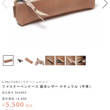
テ
S
限
I
定
ゴ
X
商
T
品
H
リ
S
S
E
A
財
N
イ
L
S
E
布
E
商
ン
品
R
バ
す
O
フ
予
べ
N
約
て
ッ
O
商
ォ
V
長
品
グ
E
財
メ
入
布
2
荷
ウ
ボ
S'FACTORY│ステーショナリー
n
短
商
デ
ー
ファスナーペンケース 栃木レザー ナチュラル（牛革）
d
財
品
ィ
ォ
商品番号
SG2802
布
バ
シ
通常価格
¥
6,050
ッ
レ
フ
5,500
グ
¥
ァ
税込
ョ
ス