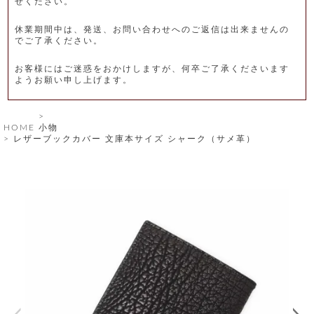
せください。
レ
休業期間中は、発送、お問い合わせへのご返信は出来ませんの
ー
でご了承ください。
ベ
お客様にはご迷惑をおかけしますが、何卒ご了承くださいます
ようお願い申し上げます。
ル
S
HOME
小物
商
'
レザーブックカバー 文庫本サイズ シャーク（サメ革）
F
品
A
C
T
タ
O
R
イ
Y
T
プ
e
l
新
o
カ
商
s
品