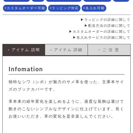
店
ホ
お
プ
ッ
ス
舗
ル
支
チ
カスタムオーダー可能
ラッピング対応
名入れ可能
│
バ
紹
ダ
コ
払
バ
キ
介
ー
イ
い
ッ
ラッピングの詳細に関して
ー
ッ
ン
方
グ
配送方法の詳細に関して
ホ
ケ
ラ
法
ル
カスタムオーダーの詳細に関して
ー
ッ
ウ
に
ク
ダ
名入れサービスの詳細に関して
ス
エ
ピ
つ
ー
ス
ン
い
ル
着
ト
グ
て
» アイテム 説明
» アイテム 詳細
» ご 注 意
名
せ
バ
刺
チ
替
す
会
ッ
修
入
え
べ
員
グ
理
れ
Infomation
財
て
規
ェ
│
布
そ
約
パ
A
ベ
の
に
独特なシワ（シボ）が魅力のサメ革を使った、文庫本サイ
ー
ス
m
ル
他
つ
ケ
a
ズのブックカバーです。
ト
バ
い
ン
ー
z
単
ッ
て
ス
o
品
グ
革本来の経年変化を楽しめるように、過度な装飾は避けて
n
会
ア
す
ス
飽きのこないシンプルなデザインに仕上げています。長く
バ
p
社
べ
マ
ッ
a
お使いいただき、革の変化を是非楽しんでください。
概
て
ク
ホ
ク
y
要
│
ル
レ
セ
モ
単
特
ザ