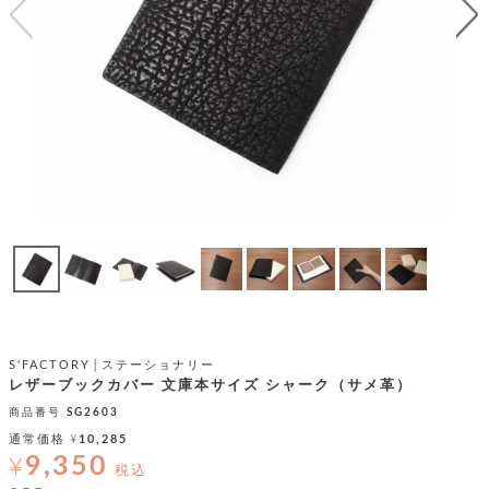
テ
S
限
I
定
ゴ
X
商
T
品
H
リ
S
S
E
A
財
N
イ
L
S
E
布
E
商
ン
品
R
バ
す
O
フ
予
べ
N
約
て
ッ
O
商
ォ
V
長
品
グ
E
財
メ
入
布
2
荷
ウ
ボ
S'FACTORY│ステーショナリー
n
短
商
デ
ー
レザーブックカバー 文庫本サイズ シャーク（サメ革）
d
財
品
ィ
ォ
商品番号
SG2603
布
バ
シ
通常価格
¥
10,285
ッ
レ
フ
9,350
グ
¥
ァ
税込
ョ
ス