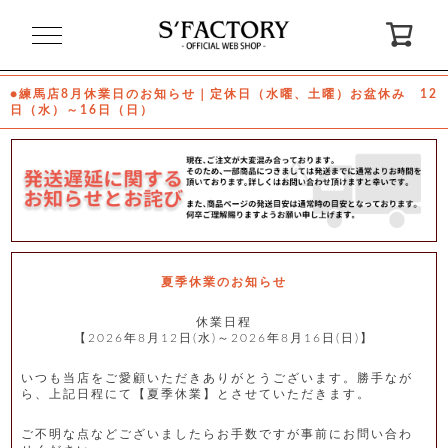
閉
じ
る
●練馬店8月休業日のお知らせ｜定休日（水曜、土曜）お盆休み 12
日（水）～16日（日）
ゲ
ス
ト
様
ロ
会
グ
員
イ
登
ン
録
夏季休業のお知らせ
休業日程
【2026年8月12日(水)～2026年8月16日(日)】
お
ガ
問
気
イ
い
に
ド
合
入
わ
いつも当店をご愛顧いただきありがとうございます。勝手なが
り
せ
ら、上記日程にて【夏季休業】とさせていただきます。
ご不明な点などございましたらお手数ですが事前にお問い合わ