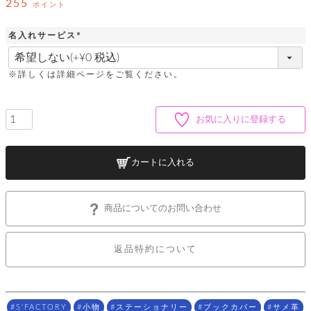
ッ
255
シ
ポイント
ナ
ョ
ン
ー
ル
ト
名入れサービス
ウ
ダ
ご
(
ォ
ー
ホ
必
利
レ
バ
特
須
用
※詳しくは詳細ページをご覧ください。
ッ
ッ
集
)
ル
ガ
ト
グ
一
イ
覧
バ
ド
ダ
ト
お気に入りに登録する
イ
ー
レ
カ
お
ト
ー
ー
ー
問
バ
ベ
ズ
い
ッ
カートに入れる
ル
小
す
ウ
合
グ
紹
べ
ォ
わ
介
て
レ
せ
物
ボ
商品についてのお問い合わせ
ッ
ス
ホ
返
ト
ト
素
ベ
す
ル
品
ン
材
べ
ダ
マ
特
バ
に
返品特約について
て
ル
ー
ネ
約
ッ
つ
ー
グ
い
キ
そ
送
ク
ト
て
ー
の
料
リ
ク
ケ
他
と
ッ
ラ
S'FACTORY
小物
ステーショナリー
ブックカバー
サメ革
│
ー