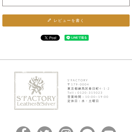
カ
バ
品
定
ー
ス
イ
サ
商
チ
タ
セ
ル
取
ェ
ム
ッ
引
ー
リ
レビューを書く
オ
喫
ト
法
ン
ー
煙
に
ダ
ー
具
メ
基
ー
タ
づ
ス
時
す
ル
く
テ
名
べ
チ
表
ー
入
て
ェ
計
示
シ
れ
ー
ョ
リ
サ
個
ン
カ
ナ
す
ン
ー
人
リ
べ
グ
ビ
ロ
情
ー
て
ス
S'FACTORY
ン
ス
報
ペ
〒179-0004
グ
の
ポ
腕
東京都練馬区春日町4-1-2
ン
チ
タ
取
Tell：0120-315023
ー
時
ダ
ェ
営業時間：10:00~19:00
り
チ
計
ン
定休日：水・土曜日
ー
扱
ム
ト
ン
そ
い
ベ
ト
の
ル
パ
ッ
シ
他
ト
プ
ョ
小
の
ー
ー
物
み
ネ