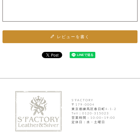
カ
バ
品
定
ー
ス
イ
サ
商
チ
タ
セ
ル
取
ェ
ム
ッ
引
ー
リ
オ
喫
ト
法
ン
ー
煙
に
ダ
ー
具
メ
レビューを書く
基
ー
タ
づ
ス
時
す
ル
く
テ
名
べ
チ
表
ー
入
て
ェ
計
示
シ
れ
ー
ョ
リ
サ
個
ン
カ
ナ
す
ン
ー
人
リ
べ
グ
ビ
ロ
情
ー
て
ス
ン
ス
報
ペ
グ
の
ポ
腕
ン
チ
タ
取
ー
時
S'FACTORY
ダ
ェ
り
チ
〒179-0004
計
ン
ー
扱
東京都練馬区春日町4-1-2
ム
ト
Tell：0120-315023
ン
そ
い
ベ
ト
営業時間：10:00~19:00
の
ル
パ
定休日：水・土曜日
ッ
シ
他
ト
プ
ョ
小
の
ー
ー
物
み
ネ