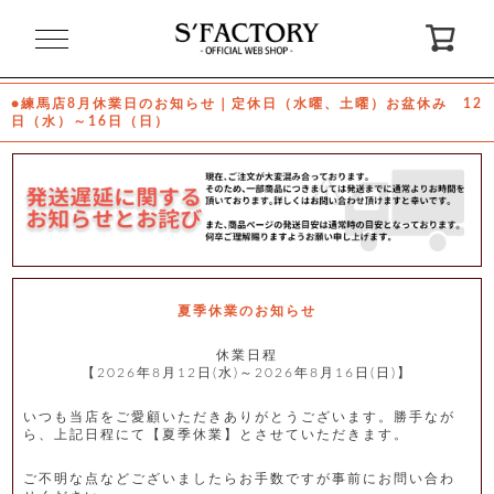
閉
じ
る
●練馬店8月休業日のお知らせ｜定休日（水曜、土曜）お盆休み 12
日（水）～16日（日）
ゲ
ス
ト
様
ロ
会
グ
員
イ
登
ン
録
夏季休業のお知らせ
休業日程
【2026年8月12日(水)～2026年8月16日(日)】
お
ガ
問
気
イ
い
に
ド
合
入
わ
いつも当店をご愛顧いただきありがとうございます。勝手なが
り
せ
ら、上記日程にて【夏季休業】とさせていただきます。
ご不明な点などございましたらお手数ですが事前にお問い合わ