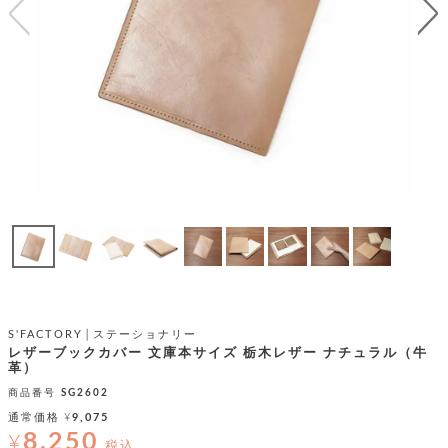
テ
S
限
I
定
ゴ
X
商
T
品
H
リ
S
S
E
A
財
N
イ
L
S
E
布
E
商
ン
品
R
バ
す
O
フ
予
べ
N
約
て
ッ
O
商
ォ
V
長
品
グ
E
財
メ
入
布
2
荷
ウ
ボ
S'FACTORY│ステーショナリー
n
短
商
デ
ー
レザーブックカバー 文庫本サイズ 栃木レザー ナチュラル（牛
d
財
品
ィ
革）
ォ
布
バ
シ
商品番号
SG2602
ッ
レ
フ
通常価格
¥
9,075
グ
ァ
ョ
8,250
¥
税込
ス