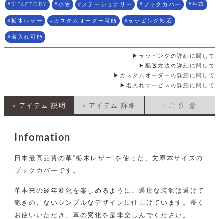
店
ホ
お
プ
ッ
S'FACTORY
小物
ステーショナリー
ブックカバー
牛革
ス
舗
ル
支
チ
│
バ
紹
ダ
コ
払
栃木レザー
カスタムオーダー可能
ラッピング対応
バ
キ
介
ー
イ
い
ッ
ー
ッ
名入れ可能
ン
方
グ
ホ
ケ
ラ
法
ル
ー
ッ
ウ
に
ラッピングの詳細に関して
ク
ダ
ス
エ
ピ
つ
配送方法の詳細に関して
ー
ス
ン
い
カスタムオーダーの詳細に関して
ル
着
ト
グ
て
名
名入れサービスの詳細に関して
せ
バ
刺
チ
替
す
会
ッ
修
入
え
» アイテム 説明
» アイテム 詳細
» ご 注 意
べ
員
グ
理
れ
財
て
規
ェ
│
布
そ
約
パ
A
ベ
の
に
ー
Infomation
ス
m
ル
他
つ
ケ
a
ト
バ
い
ン
ー
z
単
ッ
日本最高品質の革"栃木レザー"を使った、文庫本サイズの
て
ス
o
品
グ
ブックカバーです。
n
会
ア
す
ス
バ
p
社
べ
マ
ッ
革本来の経年変化を楽しめるように、過度な装飾は避けて
a
概
て
ク
ホ
ク
y
要
飽きのこないシンプルなデザインに仕上げています。長く
│
ル
レ
セ
モ
お使いいただき、革の変化を是非楽しんでください。
単
特
ザ