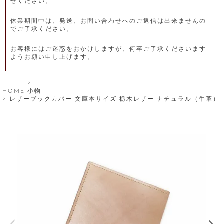
せください。
レ
休業期間中は、発送、お問い合わせへのご返信は出来ませんの
ー
でご了承ください。
ベ
お客様にはご迷惑をおかけしますが、何卒ご了承くださいます
ようお願い申し上げます。
ル
S
HOME
小物
商
'
レザーブックカバー 文庫本サイズ 栃木レザー ナチュラル（牛革）
F
品
A
C
T
タ
O
R
イ
Y
T
プ
e
l
新
o
カ
商
s
品