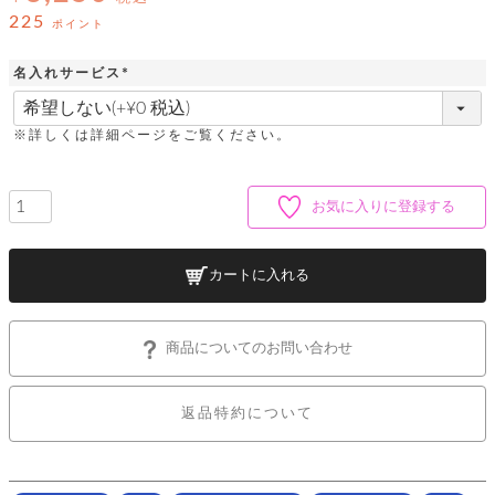
ッ
シ
ナ
225
ョ
ポイント
ン
ー
ル
ト
ウ
ダ
名入れサービス
ご
ォ
ー
ホ
(
利
レ
バ
特
必
用
ッ
ッ
集
須
ル
※詳しくは詳細ページをご覧ください。
ガ
ト
グ
一
)
イ
覧
バ
ド
ダ
ト
イ
ー
お気に入りに登録する
レ
カ
お
ト
ー
ー
ー
問
バ
ベ
ズ
い
ッ
ル
小
す
ウ
合
カートに入れる
グ
紹
べ
ォ
わ
介
て
レ
せ
物
ボ
ッ
ス
ホ
返
商品についてのお問い合わせ
ト
ト
素
ベ
す
ル
品
ン
材
べ
ダ
マ
特
バ
に
て
ル
ー
ネ
約
ッ
つ
返品特約について
ー
グ
い
キ
そ
送
ク
ト
て
ー
の
料
リ
ク
ケ
他
と
ッ
ラ
│
ー