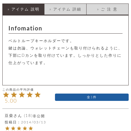
店
ホ
お
プ
ッ
ス
舗
ル
支
チ
» アイテム 説明
» アイテム 詳細
» ご 注 意
│
バ
紹
ダ
コ
払
バ
キ
介
ー
イ
い
ッ
ー
ッ
ン
方
グ
ホ
Infomation
ケ
ラ
法
ル
ー
ッ
ウ
に
ク
ダ
ス
エ
ピ
つ
ベルトループキーホルダーです。
ー
ス
ン
い
ル
着
鍵は勿論、ウォレットチェーンも取り付けられるように、
ト
グ
て
名
せ
バ
下部にDカンを取り付けています。しっかりとした作りに
刺
チ
替
す
会
ッ
修
入
仕上がっています。
え
べ
員
グ
理
れ
財
て
規
ェ
│
布
そ
約
パ
A
ベ
の
に
ー
ス
m
ル
他
つ
ケ
a
ト
バ
い
ン
ー
z
単
ッ
て
1
ス
o
品
グ
5.00
n
会
ア
す
ス
バ
p
社
べ
マ
ッ
a
概
て
豆柴
18
非公開
ク
ホ
ク
y
要
投稿日
2014/03/13
│
ル
レ
セ
モ
単
特
ザ