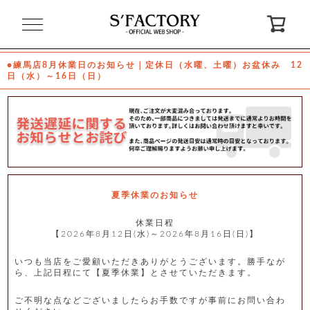
閉
じ
る
●練馬店8月休業日のお知らせ｜定休日（水曜、土曜）お盆休み 12
日（水）～16日（日）
ゲ
ス
ト
様
ロ
会
グ
員
イ
登
ン
録
夏季休業のお知らせ
休業日程
【2026年8月12日(水)～2026年8月16日(日)】
お
ガ
問
気
イ
い
に
ド
合
入
わ
いつも当店をご愛顧いただきありがとうございます。勝手なが
り
せ
ら、上記日程にて【夏季休業】とさせていただきます。
ご不明な点などございましたらお手数ですが事前にお問い合わ