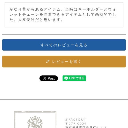
カ
バ
品
定
ー
ス
イ
サ
商
チ
かなり昔からあるアイテム。当時はキーホルダーとウォ
タ
セ
ル
取
ェ
レットチェーンを同着できるアイテムとして画期的でし
ム
ッ
引
ー
た。大変便利だと思います。
リ
オ
喫
ト
法
ン
ー
煙
に
ダ
ー
具
メ
基
ー
タ
づ
ス
時
す
ル
く
すべてのレビューを見る
テ
名
べ
チ
表
ー
入
て
ェ
計
示
シ
れ
ー
ョ
レビューを書く
リ
サ
個
ン
カ
ナ
す
ン
ー
人
リ
べ
グ
ビ
ロ
情
ー
て
ス
ン
ス
報
ペ
グ
の
ポ
腕
ン
チ
タ
取
ー
時
ダ
ェ
り
チ
計
ン
ー
扱
ム
ト
ン
そ
い
ベ
ト
の
ル
パ
ッ
シ
他
ト
プ
ョ
S'FACTORY
小
の
ー
ー
〒179-0004
物
み
ネ
東京都練馬区春日町4-1-2