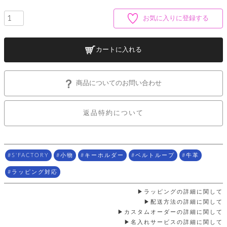
ッ
シ
ナ
ョ
ン
ー
お気に入りに登録する
ル
ト
ウ
ダ
ご
ォ
ー
ホ
利
レ
バ
特
カートに入れる
用
ッ
ッ
集
ル
ガ
ト
グ
一
イ
覧
バ
ド
ダ
ト
商品についてのお問い合わせ
イ
ー
レ
カ
お
ト
ー
ー
ー
問
バ
返品特約について
ベ
ズ
い
ッ
ル
小
す
ウ
合
グ
紹
べ
ォ
わ
介
て
レ
せ
物
ボ
ッ
ス
S'FACTORY
小物
キーホルダー
ベルトループ
牛革
ホ
返
ト
ト
素
ベ
す
ル
品
ン
材
ラッピング対応
べ
ダ
マ
特
バ
に
て
ル
ー
ネ
約
ッ
つ
ラッピングの詳細に関して
ー
グ
い
キ
そ
配送方法の詳細に関して
送
ク
ト
て
ー
の
料
カスタムオーダーの詳細に関して
リ
ク
ケ
他
と
名入れサービスの詳細に関して
ッ
ラ
│
ー