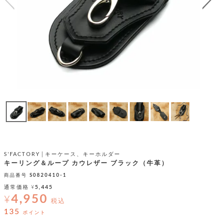
テ
S
限
I
定
ゴ
X
商
T
品
H
リ
S
S
E
A
財
N
イ
L
S
E
布
E
商
ン
品
R
バ
す
O
フ
予
べ
N
約
て
ッ
O
商
ォ
V
長
品
グ
E
財
メ
入
布
S'FACTORY│キーケース、キーホルダー
2
荷
ウ
ボ
キーリング＆ループ カウレザー ブラック（牛革）
n
短
商
デ
ー
d
財
商品番号
S0820410-1
品
ィ
ォ
布
バ
通常価格
¥
5,445
シ
ッ
4,950
¥
レ
フ
税込
グ
ァ
ョ
135
ポイント
ス