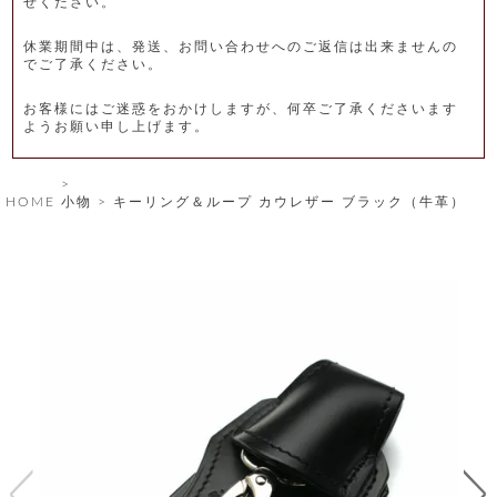
せください。
レ
休業期間中は、発送、お問い合わせへのご返信は出来ませんの
ー
でご了承ください。
ベ
お客様にはご迷惑をおかけしますが、何卒ご了承くださいます
ようお願い申し上げます。
ル
S
HOME
小物
キーリング＆ループ カウレザー ブラック（牛革）
商
'
F
品
A
C
T
タ
O
R
イ
Y
T
プ
e
l
新
o
カ
商
s
品