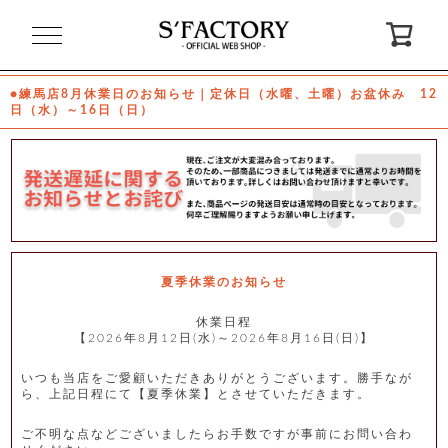
閉
じ
る
●練馬店8月休業日のお知らせ｜定休日（水曜、土曜）お盆休み 12
日（水）～16日（日）
ゲ
ス
ト
様
ロ
会
グ
員
イ
登
ン
録
夏季休業のお知らせ
休業日程
【2026年8月12日(水)～2026年8月16日(日)】
お
ガ
問
気
イ
い
に
ド
合
入
わ
いつも当店をご愛顧いただきありがとうございます。勝手なが
り
せ
ら、上記日程にて【夏季休業】とさせていただきます。
ご不明な点などございましたらお手数ですが事前にお問い合わ