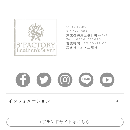
ト
ッ
チ
ツ
ク
ェ
レ
ー
服
コ
ス
ン
ン
S'FACTORY
ネ
チ
飾
キ
〒179-0004
ッ
ョ
ー
東京都練馬区春日町4-1-2
ク
Tell：0120-315023
リ
洋
営業時間：10:00~19:00
コ
レ
ン
定休日：水・土曜日
服
ン
ス
グ
チ
チ
閉
付
洋
ョ
ェ
じ
き
服
ー
る
ド
ン
シ
ロ
ュ
ッ
ブ
ー
プ
レ
ズ
ハ
ス
ン
レ
帽
ド
ッ
子
インフォメーション
ル
ト
そ
ご利用ガイド
そ
の
の
他
»ブランドサイトはこちら
お問い合わせ
他
服
パ