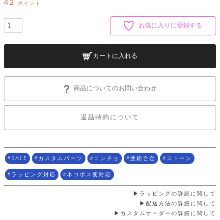
ッ
42
シ
ポイント
ナ
ョ
ン
ー
ル
ト
お気に入りに登録する
ウ
ダ
ご
ォ
ー
ホ
利
レ
バ
特
用
ッ
ッ
集
カートに入れる
ル
ガ
ト
グ
一
イ
覧
バ
ド
ダ
ト
イ
ー
商品についてのお問い合わせ
レ
カ
お
ト
ー
ー
ー
問
バ
ベ
ズ
い
ッ
返品特約について
ル
小
す
ウ
合
グ
紹
べ
ォ
わ
介
て
レ
せ
物
ボ
ッ
ス
ホ
返
ト
ト
素
SALE
カスタムパーツ
コンチョ
亜鉛合金
ストーン
ベ
す
ル
品
ン
材
べ
ダ
マ
特
バ
に
ラッピング対応
ネコポス便対応
て
ル
ー
ネ
約
ッ
つ
ー
グ
い
キ
ラッピングの詳細に関して
そ
送
ク
ト
て
ー
の
配送方法の詳細に関して
料
リ
ク
ケ
他
カスタムオーダーの詳細に関して
と
ッ
ラ
│
ー