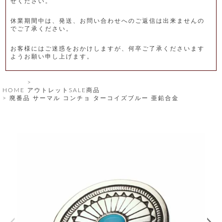
せください。
レ
休業期間中は、発送、お問い合わせへのご返信は出来ませんの
ー
でご了承ください。
ベ
お客様にはご迷惑をおかけしますが、何卒ご了承くださいます
ようお願い申し上げます。
ル
S
HOME
アウトレットSALE商品
商
'
廃番品 サーマル コンチョ ターコイズブルー 亜鉛合金
F
品
A
C
T
タ
O
R
イ
Y
T
プ
e
l
新
o
カ
商
s
品