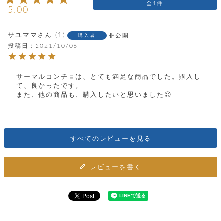
カ
1
バ
品
定
ー
5.00
ス
イ
サ
商
チ
タ
セ
ル
取
ェ
ム
ッ
引
ー
リ
サユママ
1
非公開
オ
購入者
喫
ト
法
ン
ー
投稿日
2021/10/06
煙
に
ダ
ー
具
メ
基
ー
タ
づ
ス
時
す
ル
く
サーマルコンチョは、とても満足な商品でした。購入し
テ
名
べ
チ
表
て、良かったです。

ー
入
て
ェ
計
示
また、他の商品も、購入したいと思いました😉
シ
れ
ー
ョ
リ
サ
個
ン
カ
ナ
す
ン
ー
人
リ
べ
グ
ビ
ロ
情
ー
て
ス
ン
ス
報
すべてのレビューを見る
ペ
グ
の
ポ
腕
ン
チ
タ
取
ー
時
ダ
ェ
り
チ
計
レビューを書く
ン
ー
扱
ム
ト
ン
そ
い
ベ
ト
の
ル
パ
ッ
シ
他
ト
プ
ョ
小
の
ー
ー
物
み
ネ