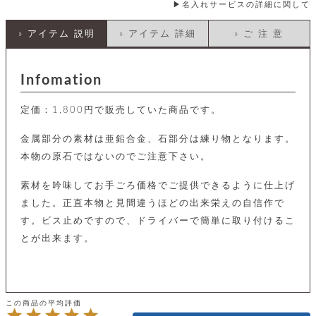
店
ホ
お
名入れサービスの詳細に関して
プ
ッ
ス
舗
ル
支
チ
│
バ
紹
ダ
コ
払
バ
» アイテム 説明
» アイテム 詳細
» ご 注 意
キ
介
ー
イ
い
ッ
ー
ッ
ン
方
グ
ホ
ケ
ラ
法
ル
Infomation
ー
ッ
ウ
に
ク
ダ
ス
エ
ピ
つ
ー
ス
ン
い
ル
定価：1,800円で販売していた商品です。
着
ト
グ
て
名
せ
バ
刺
チ
金属部分の素材は亜鉛合金、石部分は練り物となります。
替
す
会
ッ
修
入
え
べ
員
グ
本物の原石ではないのでご注意下さい。
理
れ
財
て
規
ェ
│
布
そ
約
素材を吟味してお手ごろ価格でご提供できるように仕上げ
パ
A
ベ
の
に
ー
ス
m
ル
他
ました。正直本物と見間違うほどの出来栄えの自信作で
つ
ケ
a
ト
バ
い
す。ビス止めですので、ドライバーで簡単に取り付けるこ
ン
ー
z
単
ッ
て
ス
o
品
とが出来ます。
グ
n
会
ア
す
ス
バ
p
社
べ
マ
ッ
a
概
て
ク
ホ
ク
y
要
│
ル
レ
セ
モ
単
特
ザ