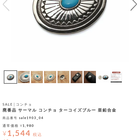
テ
S
限
I
定
ゴ
X
商
T
品
H
リ
S
S
E
A
財
N
イ
L
S
E
布
E
商
ン
品
R
バ
す
O
フ
予
べ
N
約
て
ッ
O
商
ォ
V
長
品
グ
E
財
メ
入
布
2
荷
ウ
ボ
SALE│コンチョ
n
短
商
デ
ー
廃番品 サーマル コンチョ ターコイズブルー 亜鉛合金
d
財
品
ィ
ォ
商品番号
sale1903_04
布
バ
シ
通常価格
¥
1,980
ッ
レ
フ
1,544
グ
¥
ァ
税込
ョ
ス