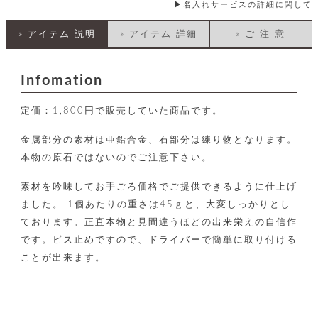
店
ホ
お
名入れサービスの詳細に関して
プ
ッ
ス
舗
ル
支
チ
│
バ
紹
ダ
コ
払
バ
» アイテム 説明
» アイテム 詳細
» ご 注 意
キ
介
ー
イ
い
ッ
ー
ッ
ン
方
グ
ホ
ケ
ラ
法
ル
Infomation
ー
ッ
ウ
に
ク
ダ
ス
エ
ピ
つ
ー
ス
ン
い
ル
定価：1,800円で販売していた商品です。
着
ト
グ
て
名
せ
バ
刺
チ
金属部分の素材は亜鉛合金、石部分は練り物となります。
替
す
会
ッ
修
入
え
べ
員
グ
本物の原石ではないのでご注意下さい。
理
れ
財
て
規
ェ
│
布
そ
約
素材を吟味してお手ごろ価格でご提供できるように仕上げ
パ
A
ベ
の
に
ー
ス
m
ル
他
ました。 1個あたりの重さは45ｇと、大変しっかりとし
つ
ケ
a
ト
バ
い
ております。正直本物と見間違うほどの出来栄えの自信作
ン
ー
z
単
ッ
て
ス
o
品
です。ビス止めですので、ドライバーで簡単に取り付ける
グ
n
会
ア
す
ことが出来ます。
ス
バ
p
社
べ
マ
ッ
a
概
て
ク
ホ
ク
y
要
│
ル
レ
セ
モ
単
特
ザ