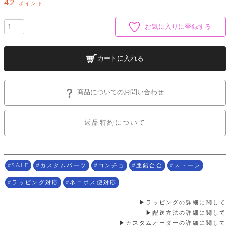
ッ
42
シ
ポイント
ナ
ョ
ン
ー
ル
ト
お気に入りに登録する
ウ
ダ
ご
ォ
ー
ホ
利
レ
バ
特
用
ッ
ッ
集
カートに入れる
ル
ガ
ト
グ
一
イ
覧
バ
ド
ダ
ト
イ
ー
商品についてのお問い合わせ
レ
カ
お
ト
ー
ー
ー
問
バ
ベ
ズ
い
ッ
返品特約について
ル
小
す
ウ
合
グ
紹
べ
ォ
わ
介
て
レ
せ
物
ボ
ッ
ス
ホ
返
ト
ト
素
SALE
カスタムパーツ
コンチョ
亜鉛合金
ストーン
ベ
す
ル
品
ン
材
べ
ダ
マ
特
バ
に
ラッピング対応
ネコポス便対応
て
ル
ー
ネ
約
ッ
つ
ー
グ
い
キ
ラッピングの詳細に関して
そ
送
ク
ト
て
ー
の
配送方法の詳細に関して
料
リ
ク
ケ
他
カスタムオーダーの詳細に関して
と
ッ
ラ
│
ー