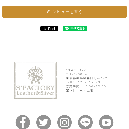
カ
バ
品
定
ー
ス
イ
サ
商
チ
タ
レビューを書く
セ
ル
取
ェ
ム
ッ
引
ー
リ
オ
喫
ト
法
ン
ー
煙
に
ダ
ー
具
メ
基
ー
タ
づ
ス
時
す
ル
く
テ
名
べ
チ
表
ー
入
て
ェ
計
示
シ
れ
ー
ョ
リ
サ
個
ン
カ
ナ
す
ン
ー
人
S'FACTORY
リ
べ
グ
ビ
ロ
〒179-0004
情
ー
て
ス
東京都練馬区春日町4-1-2
ン
ス
報
ペ
Tell：0120-315023
グ
の
ポ
腕
営業時間：10:00~19:00
ン
チ
タ
取
定休日：水・土曜日
ー
時
ダ
ェ
り
チ
計
ン
ー
扱
ム
ト
ン
そ
い
ベ
ト
の
ル
パ
ッ
シ
他
ト
プ
ョ
小
の
ー
ー
物
み
ネ