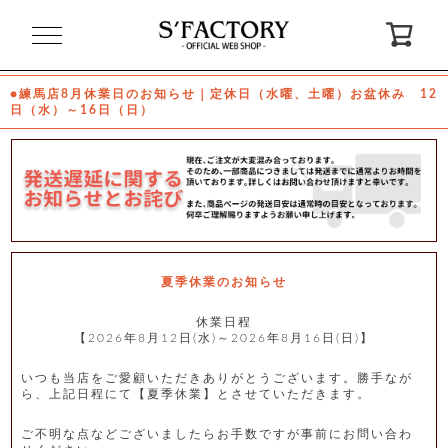
閉
じ
る
●練馬店8月休業日のお知らせ｜定休日（水曜、土曜）お盆休み 12
日（水）～16日（日）
ゲ
ス
ト
様
ロ
会
グ
員
イ
登
ン
録
夏季休業のお知らせ
休業日程
【2026年8月12日(水)～2026年8月16日(日)】
お
ガ
問
気
イ
い
に
ド
合
入
わ
いつも当店をご愛顧いただきありがとうございます。勝手なが
り
せ
ら、上記日程にて【夏季休業】とさせていただきます。
ご不明な点などございましたらお手数ですが事前にお問い合わ