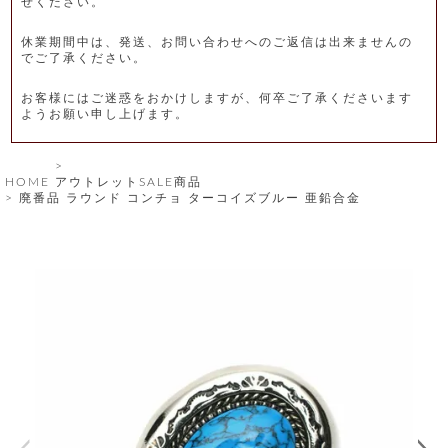
せください。
レ
休業期間中は、発送、お問い合わせへのご返信は出来ませんの
ー
でご了承ください。
ベ
お客様にはご迷惑をおかけしますが、何卒ご了承くださいます
ようお願い申し上げます。
ル
S
HOME
アウトレットSALE商品
商
'
廃番品 ラウンド コンチョ ターコイズブルー 亜鉛合金
F
品
A
C
T
タ
O
R
イ
Y
T
プ
e
l
新
o
カ
商
s
品