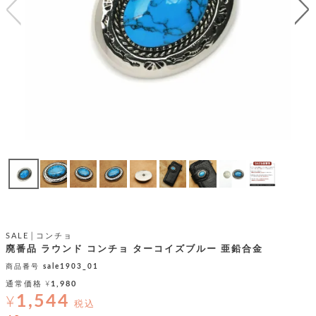
テ
S
限
I
定
ゴ
X
商
T
品
H
リ
S
S
E
A
財
N
イ
L
S
E
布
E
商
ン
品
R
バ
す
O
フ
予
べ
N
約
て
ッ
O
商
ォ
V
長
品
グ
E
財
メ
入
布
2
荷
ウ
ボ
SALE│コンチョ
n
短
商
デ
ー
廃番品 ラウンド コンチョ ターコイズブルー 亜鉛合金
d
財
品
ィ
ォ
商品番号
sale1903_01
布
バ
シ
通常価格
¥
1,980
ッ
レ
フ
1,544
グ
¥
ァ
税込
ョ
ス