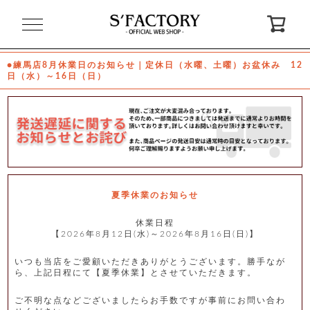
閉
じ
る
●練馬店8月休業日のお知らせ｜定休日（水曜、土曜）お盆休み 12
日（水）～16日（日）
ゲ
ス
ト
様
ロ
会
グ
員
イ
登
ン
録
夏季休業のお知らせ
休業日程
【2026年8月12日(水)～2026年8月16日(日)】
お
ガ
問
気
イ
い
に
ド
合
入
わ
いつも当店をご愛顧いただきありがとうございます。勝手なが
り
せ
ら、上記日程にて【夏季休業】とさせていただきます。
ご不明な点などございましたらお手数ですが事前にお問い合わ