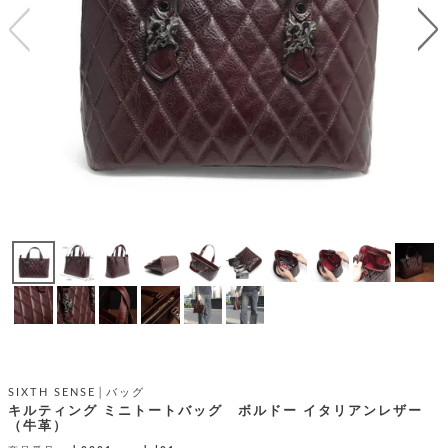
テ
S
限
I
定
ゴ
X
商
T
品
H
リ
S
S
E
A
財
N
イ
L
S
E
布
E
商
ン
品
R
バ
す
O
フ
予
べ
N
約
て
ッ
O
商
ォ
V
長
品
グ
E
財
メ
入
布
2
荷
ウ
ボ
n
短
商
デ
ー
d
財
品
ィ
ォ
布
バ
シ
SIXTH SENSE│バッグ
ッ
レ
フ
キルティング ミニトートバッグ ボルドー イタリアンレザー
グ
（牛革）
ァ
ョ
ス