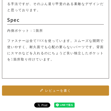
ト
ッ
る手法ですが、そのぶん遣り甲斐のある素敵なデザインだ
チ
ツ
ク
ェ
と思っております。
レ
ー
服
コ
ス
ン
Spec
ン
ネ
チ
飾
キ
ッ
ョ
ー
内側ポケット：1箇所
ク
リ
洋
コ
レ
ン
服
ファスナーは全てYKKを使っています。スムーズな開閉で
ン
ス
グ
チ
チ
使いやすく、耐久面でも心配の要らないパーツです。背面
閉
付
洋
ョ
ェ
じ
き
服
にスマホなどを入れるのにちょうど良い独立したポケット
ー
る
ド
を1箇所取り付けています。
ン
シ
ロ
ュ
ッ
ブ
ー
プ
レ
ズ
ハ
ス
ン
レ
帽
ド
ッ
子
ル
ト
レビューを書く
そ
そ
の
の
他
他
服
パ