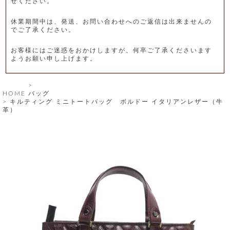
せください。
レ
休業期間中は、発送、お問い合わせへのご返信は出来ませんの
ー
でご了承ください。
ベ
お客様にはご迷惑をおかけしますが、何卒ご了承くださいます
ようお願い申し上げます。
ル
S
HOME
バッグ
商
'
キルティング ミニトートバッグ ボルドー イタリアンレザー（牛
F
革）
品
A
C
T
タ
O
R
イ
Y
T
プ
e
l
新
o
カ
商
s
品