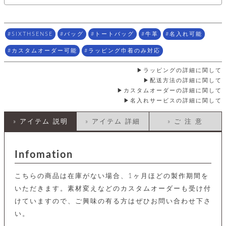
店
ホ
お
プ
ッ
ス
舗
ル
支
チ
│
バ
紹
ダ
コ
払
バ
キ
介
ー
イ
い
ッ
SIXTHSENSE
バッグ
トートバッグ
牛革
名入れ可能
ー
ッ
ン
方
グ
ホ
ケ
ラ
法
カスタムオーダー可能
ラッピング巾着のみ対応
ル
ー
ッ
ウ
に
ク
ダ
ス
エ
ピ
つ
ラッピングの詳細に関して
ー
ス
ン
い
ル
配送方法の詳細に関して
着
ト
グ
て
名
せ
カスタムオーダーの詳細に関して
バ
刺
チ
替
す
会
名入れサービスの詳細に関して
ッ
修
入
え
べ
員
グ
理
れ
財
て
規
ェ
» アイテム 説明
» アイテム 詳細
» ご 注 意
│
布
そ
約
パ
A
ベ
の
に
ー
ス
m
ル
他
つ
ケ
a
ト
Infomation
バ
い
ン
ー
z
単
ッ
て
ス
o
品
グ
こちらの商品は在庫がない場合、1ヶ月ほどの製作期間を
n
会
ア
す
ス
バ
p
社
いただきます。素材変えなどのカスタムオーダーも受け付
べ
マ
ッ
a
概
て
ク
けていますので、ご興味の有る方はぜひお問い合わせ下さ
ホ
ク
y
要
│
ル
い。
レ
セ
モ
単
特
ザ