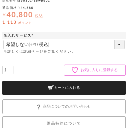
ッ
シ
商品番号
ssb0301-cowbd01
ナ
ョ
ン
通常価格
¥
44,880
ー
ル
ト
40,800
¥
ウ
税込
ダ
ご
ォ
ー
1,113
ホ
ポイント
利
レ
バ
特
用
ッ
ッ
集
ル
名入れサービス
ガ
ト
グ
一
イ
(
覧
バ
必
ド
ダ
ト
イ
須
ー
※詳しくは詳細ページをご覧ください。
レ
カ
お
)
ト
ー
ー
ー
問
バ
ベ
ズ
い
ッ
ル
小
す
お気に入りに登録する
ウ
合
グ
紹
べ
ォ
わ
介
て
レ
せ
物
ボ
ッ
ス
カートに入れる
ホ
返
ト
ト
素
ベ
す
ル
品
ン
材
べ
ダ
マ
特
バ
に
て
ル
ー
ネ
約
ッ
つ
商品についてのお問い合わせ
ー
グ
い
キ
そ
送
ク
ト
て
ー
の
料
リ
ク
ケ
他
返品特約について
と
ッ
ラ
│
ー