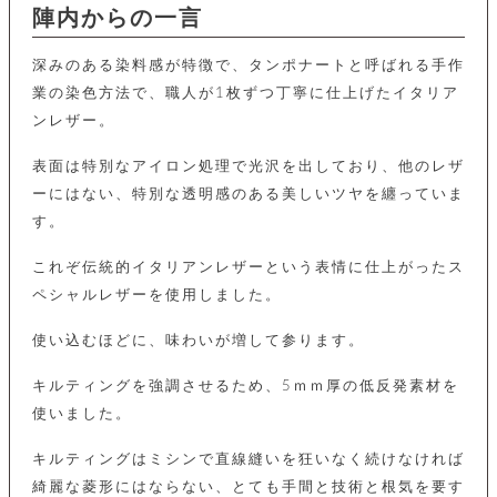
カ
バ
品
定
陣内からの一言
ー
ス
イ
サ
商
チ
タ
セ
ル
取
ェ
ム
ッ
深みのある染料感が特徴で、タンポナートと呼ばれる手作
引
ー
リ
オ
喫
ト
法
業の染色方法で、職人が1枚ずつ丁寧に仕上げたイタリア
ン
ー
煙
に
ダ
ー
ンレザー。
具
メ
基
ー
タ
づ
ス
時
表面は特別なアイロン処理で光沢を出しており、他のレザ
す
ル
く
テ
名
べ
チ
表
ーにはない、特別な透明感のある美しいツヤを纏っていま
ー
入
て
ェ
計
示
シ
す。
れ
ー
ョ
リ
サ
個
ン
カ
ナ
す
ン
ー
人
これぞ伝統的イタリアンレザーという表情に仕上がったス
リ
べ
グ
ビ
ロ
情
ペシャルレザーを使用しました。
ー
て
ス
ン
ス
報
ペ
グ
の
ポ
腕
ン
使い込むほどに、味わいが増して参ります。
チ
タ
取
ー
時
ダ
ェ
り
チ
計
ン
ー
キルティングを強調させるため、5ｍｍ厚の低反発素材を
扱
ム
ト
ン
そ
い
ベ
使いました。
ト
の
ル
パ
ッ
シ
他
ト
プ
ョ
キルティングはミシンで直線縫いを狂いなく続けなければ
小
の
ー
ー
物
み
綺麗な菱形にはならない、とても手間と技術と根気を要す
ネ