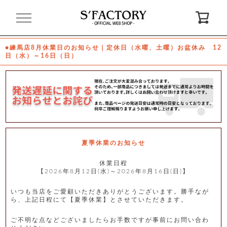
閉
じ
る
●練馬店8月休業日のお知らせ｜定休日（水曜、土曜）お盆休み 12
日（水）～16日（日）
ゲ
ス
ト
様
ロ
会
グ
員
イ
登
ン
録
夏季休業のお知らせ
休業日程
【2026年8月12日(水)～2026年8月16日(日)】
お
ガ
問
気
イ
い
に
ド
合
入
わ
いつも当店をご愛顧いただきありがとうございます。勝手なが
り
せ
ら、上記日程にて【夏季休業】とさせていただきます。
ご不明な点などございましたらお手数ですが事前にお問い合わ