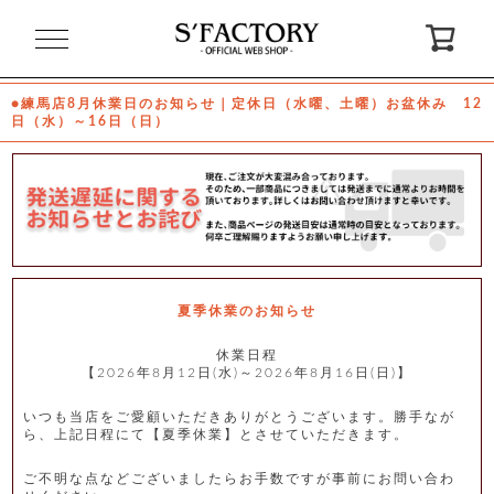
閉
じ
る
●練馬店8月休業日のお知らせ｜定休日（水曜、土曜）お盆休み 12
日（水）～16日（日）
ゲ
ス
ト
様
ロ
会
グ
員
イ
登
ン
録
夏季休業のお知らせ
休業日程
【2026年8月12日(水)～2026年8月16日(日)】
お
ガ
問
気
イ
い
に
ド
合
入
わ
いつも当店をご愛顧いただきありがとうございます。勝手なが
り
せ
ら、上記日程にて【夏季休業】とさせていただきます。
ご不明な点などございましたらお手数ですが事前にお問い合わ