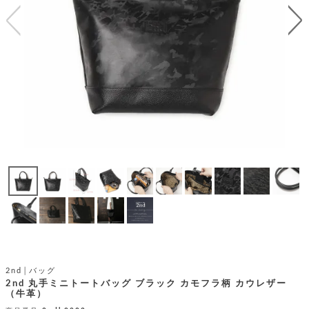
テ
S
限
I
定
ゴ
X
商
T
品
H
リ
S
S
E
A
財
N
イ
L
S
E
布
E
商
ン
品
R
バ
す
O
フ
予
べ
N
約
て
ッ
O
商
ォ
V
長
品
グ
E
財
メ
入
布
2
荷
ウ
ボ
n
短
商
デ
ー
d
財
品
ィ
ォ
布
バ
シ
2nd│バッグ
ッ
レ
フ
2nd 丸手ミニトートバッグ ブラック カモフラ柄 カウレザー
グ
（牛革）
ァ
ョ
ス