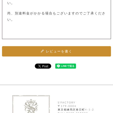
ト
い。
ッ
チ
ツ
ク
ェ
レ
尚、別途料金がかかる場合もございますのでご了承くださ
ー
服
コ
ス
ン
い。
ン
ネ
チ
飾
キ
ッ
ョ
ー
ク
リ
洋
コ
レ
ン
服
ン
ス
グ
チ
チ
閉
付
洋
レビューを書く
ョ
ェ
じ
き
服
ー
る
ド
ン
シ
ロ
ュ
ッ
ブ
ー
プ
レ
ズ
ハ
ス
ン
レ
帽
ド
ッ
子
ル
ト
そ
そ
の
S'FACTORY
の
他
〒179-0004
他
服
東京都練馬区春日町4-1-2
パ