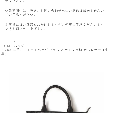
せください。
レ
休業期間中は、発送、お問い合わせへのご返信は出来ませんの
ー
でご了承ください。
ベ
お客様にはご迷惑をおかけしますが、何卒ご了承くださいます
ようお願い申し上げます。
ル
S
HOME
バッグ
商
'
2nd 丸手ミニトートバッグ ブラック カモフラ柄 カウレザー（牛
F
革）
品
A
C
T
タ
O
R
イ
Y
T
プ
e
l
新
o
カ
商
s
品