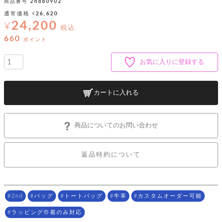
ッ
シ
商品番号
2ndb0902
ナ
ョ
ン
通常価格
¥
26,620
ー
ル
ト
24,200
¥
ウ
税込
ダ
ご
ォ
ー
660
ホ
ポイント
利
レ
バ
特
用
ッ
ッ
集
ル
ガ
ト
お気に入りに登録する
グ
一
イ
覧
バ
ド
ダ
ト
イ
ー
カートに入れる
レ
カ
お
ト
ー
ー
ー
問
バ
ベ
ズ
い
ッ
ル
小
す
ウ
合
グ
商品についてのお問い合わせ
紹
べ
ォ
わ
介
て
レ
せ
物
ボ
ッ
ス
ホ
返品特約について
返
ト
ト
素
ベ
す
ル
品
ン
材
べ
ダ
マ
特
バ
に
て
ル
ー
ネ
約
ッ
つ
ー
グ
い
キ
そ
2nd
バッグ
トートバッグ
牛革
カスタムオーダー可能
送
ク
ト
て
ー
の
料
リ
ク
ケ
ラッピング巾着のみ対応
他
と
ッ
ラ
│
ー