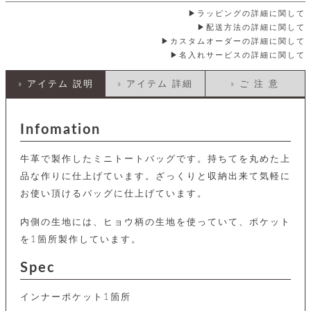
店
ホ
お
プ
ッ
ス
舗
ル
ラッピングの詳細に関して
支
チ
│
バ
紹
ダ
コ
配送方法の詳細に関して
払
バ
キ
介
ー
イ
い
カスタムオーダーの詳細に関して
ッ
ー
ッ
ン
方
名入れサービスの詳細に関して
グ
ホ
ケ
ラ
法
ル
ー
ッ
ウ
に
ク
» アイテム 説明
» アイテム 詳細
» ご 注 意
ダ
ス
エ
ピ
つ
ー
ス
ン
い
ル
着
ト
グ
て
名
せ
Infomation
バ
刺
チ
替
す
会
ッ
修
入
え
べ
員
グ
理
れ
牛革で製作したミニトートバッグです。持ちてを丸めた上
財
て
規
ェ
│
布
そ
約
品な作りに仕上げています。ざっくりと収納出来て気軽に
パ
A
ベ
の
に
ー
お使い頂けるバッグに仕上げています。
ス
m
ル
他
つ
ケ
a
ト
バ
い
ン
ー
z
単
内側の生地には、ヒョウ柄の生地を使っていて、ポケット
ッ
て
ス
o
品
グ
を1箇所製作しています。
n
会
ア
す
ス
バ
p
社
べ
Spec
マ
ッ
a
概
て
ク
ホ
ク
y
要
│
ル
レ
インナーポケット1箇所
セ
モ
単
特
ザ