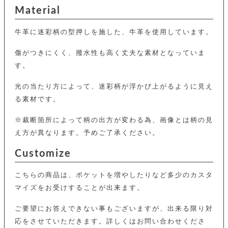
カ
バ
品
定
ー
Material
ス
イ
サ
商
チ
タ
セ
ル
取
ェ
ム
ッ
牛革に迷彩柄の型押しを施した、牛革を使用しています。
引
ー
リ
オ
喫
ト
法
ン
ー
煙
に
傷がつきにくく、撥水性も高く丈夫な素材となっていま
ダ
ー
具
メ
基
ー
す。
タ
づ
ス
時
す
ル
く
テ
名
べ
光の当たり方によって、迷彩柄が浮かび上がるように見え
チ
表
ー
入
て
ェ
計
示
る素材です。
シ
れ
ー
ョ
リ
サ
個
ン
カ
ナ
す
※裁断箇所によって柄の出方が変わる為、画像とは柄の見
ン
ー
人
リ
べ
グ
ビ
ロ
情
え方が異なります。予めご了承ください。
ー
て
ス
ン
ス
報
ペ
グ
の
Customize
ポ
腕
ン
チ
タ
取
ー
時
ダ
ェ
り
チ
計
ン
こちらの商品は、ポケットを増やしたりなど多少のカスタ
ー
扱
ム
ト
ン
そ
い
ベ
マイズをお受けすることが出来ます。
ト
の
ル
パ
ッ
シ
他
ト
ご要望にお答えできない事もございますが、出来る限り対
プ
ョ
小
の
ー
ー
応をさせていただきます。詳しくはお問い合わせくださ
物
み
ネ