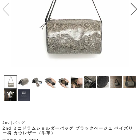
テ
S
限
I
定
ゴ
X
商
T
品
H
リ
S
S
E
A
財
N
イ
L
S
E
布
E
商
ン
品
R
バ
す
O
フ
予
べ
N
約
て
ッ
O
商
ォ
V
長
品
グ
E
財
メ
入
布
2
荷
ウ
ボ
n
短
商
デ
ー
d
財
品
ィ
ォ
布
バ
シ
2nd│バッグ
ッ
レ
フ
2nd ミニドラムショルダーバッグ ブラックベージュ ペイズリ
グ
ー柄 カウレザー（牛革）
ァ
ョ
ス