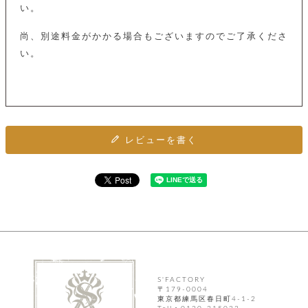
ト
い。
ッ
チ
ツ
ク
ェ
レ
尚、別途料金がかかる場合もございますのでご了承くださ
ー
服
コ
ス
ン
い。
ン
ネ
チ
飾
キ
ッ
ョ
ー
ク
リ
洋
コ
レ
ン
服
ン
ス
グ
チ
チ
閉
付
洋
レビューを書く
ョ
ェ
じ
き
服
ー
る
ド
ン
シ
ロ
ュ
ッ
ブ
ー
プ
レ
ズ
ハ
ス
ン
レ
帽
ド
ッ
子
ル
ト
そ
そ
の
S'FACTORY
の
他
〒179-0004
他
服
東京都練馬区春日町4-1-2
パ