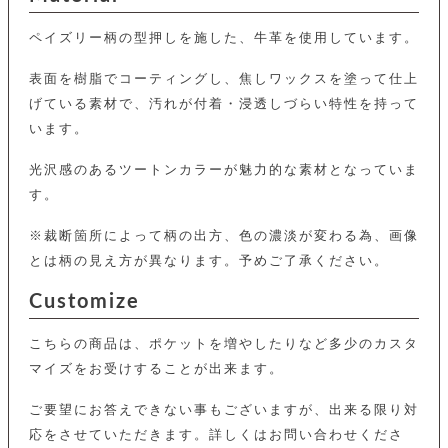
カ
バ
品
定
ー
ス
イ
サ
商
チ
タ
ペイズリー柄の型押しを施した、牛革を使用しています。
セ
ル
取
ェ
ム
ッ
引
ー
リ
オ
喫
ト
表面を樹脂でコーティングし、焦しワックスを塗って仕上
法
ン
ー
煙
に
げている素材で、汚れが付着・浸透しづらい特性を持って
ダ
ー
具
メ
基
ー
います。
タ
づ
ス
時
す
ル
く
テ
名
べ
光沢感のあるツートンカラーが魅力的な素材となっていま
チ
表
ー
入
て
ェ
計
示
す。
シ
れ
ー
ョ
リ
サ
個
ン
カ
ナ
す
※裁断箇所によって柄の出方、色の濃淡が変わる為、画像
ン
ー
人
リ
べ
グ
ビ
ロ
情
とは柄の見え方が異なります。予めご了承ください。
ー
て
ス
ン
ス
報
ペ
グ
の
Customize
ポ
腕
ン
チ
タ
取
ー
時
ダ
ェ
り
チ
計
ン
こちらの商品は、ポケットを増やしたりなど多少のカスタ
ー
扱
ム
ト
ン
そ
い
ベ
マイズをお受けすることが出来ます。
ト
の
ル
パ
ッ
シ
他
ト
ご要望にお答えできない事もございますが、出来る限り対
プ
ョ
小
の
ー
ー
応をさせていただきます。詳しくはお問い合わせくださ
物
み
ネ