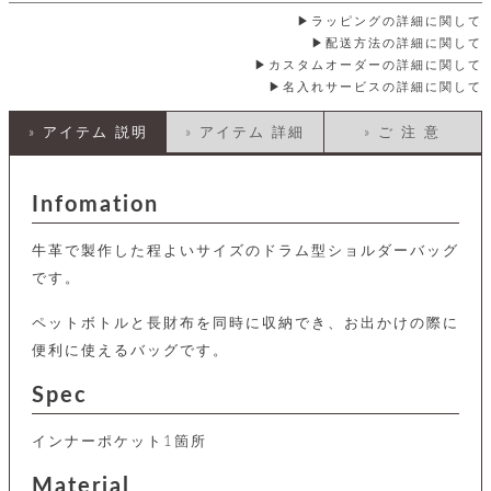
店
ホ
お
プ
ッ
ス
舗
ル
ラッピングの詳細に関して
支
チ
│
バ
紹
ダ
コ
配送方法の詳細に関して
払
バ
キ
介
ー
イ
い
カスタムオーダーの詳細に関して
ッ
ー
ッ
ン
方
名入れサービスの詳細に関して
グ
ホ
ケ
ラ
法
ル
ー
ッ
ウ
に
ク
» アイテム 説明
» アイテム 詳細
» ご 注 意
ダ
ス
エ
ピ
つ
ー
ス
ン
い
ル
着
ト
グ
て
名
せ
Infomation
バ
刺
チ
替
す
会
ッ
修
入
え
べ
員
グ
理
れ
牛革で製作した程よいサイズのドラム型ショルダーバッグ
財
て
規
ェ
│
布
そ
約
です。
パ
A
ベ
の
に
ー
ス
m
ル
他
つ
ペットボトルと長財布を同時に収納でき、お出かけの際に
ケ
a
ト
バ
い
ン
ー
z
単
便利に使えるバッグです。
ッ
て
ス
o
品
グ
n
会
ア
Spec
す
ス
バ
p
社
べ
マ
ッ
a
概
て
ク
ホ
インナーポケット1箇所
ク
y
要
│
ル
レ
セ
モ
単
Material
特
ザ