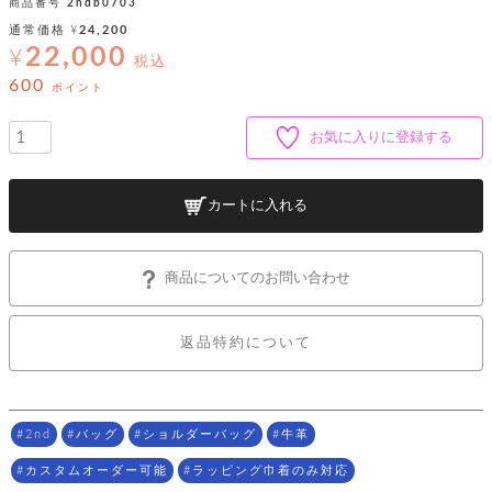
ッ
シ
商品番号
2ndb0703
ナ
ョ
ン
通常価格
¥
24,200
ー
ル
ト
22,000
¥
ウ
税込
ダ
ご
ォ
ー
600
ホ
ポイント
利
レ
バ
特
用
ッ
ッ
集
ル
ガ
ト
お気に入りに登録する
グ
一
イ
覧
バ
ド
ダ
ト
イ
ー
カートに入れる
レ
カ
お
ト
ー
ー
ー
問
バ
ベ
ズ
い
ッ
ル
小
す
ウ
合
グ
商品についてのお問い合わせ
紹
べ
ォ
わ
介
て
レ
せ
物
ボ
ッ
ス
ホ
返品特約について
返
ト
ト
素
ベ
す
ル
品
ン
材
べ
ダ
マ
特
バ
に
て
ル
ー
ネ
約
ッ
つ
ー
グ
い
キ
そ
2nd
バッグ
ショルダーバッグ
牛革
送
ク
ト
て
ー
の
料
リ
ク
ケ
カスタムオーダー可能
ラッピング巾着のみ対応
他
と
ッ
ラ
│
ー