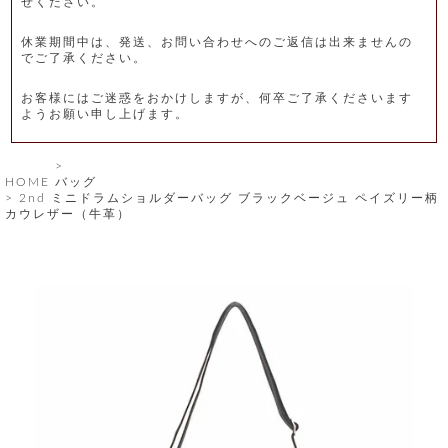
せください。
レ
休業期間中は、発送、お問い合わせへのご返信は出来ませんの
ー
でご了承ください。
ベ
お客様にはご迷惑をおかけしますが、何卒ご了承くださいます
ようお願い申し上げます。
ル
S
HOME
バッグ
商
'
2nd ミニドラムショルダーバッグ ブラックベージュ ペイズリー柄
F
カウレザー（牛革）
品
A
C
T
タ
O
R
イ
Y
T
プ
e
l
新
o
カ
商
s
品