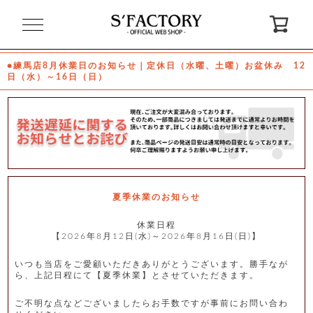
閉
じ
る
●練馬店8月休業日のお知らせ｜定休日（水曜、土曜）お盆休み 12
日（水）～16日（日）
ゲ
ス
ト
様
ロ
会
グ
員
イ
登
ン
録
夏季休業のお知らせ
休業日程
【2026年8月12日(水)～2026年8月16日(日)】
お
ガ
問
気
イ
い
に
ド
合
入
わ
いつも当店をご愛顧いただきありがとうございます。勝手なが
り
せ
ら、上記日程にて【夏季休業】とさせていただきます。
ご不明な点などございましたらお手数ですが事前にお問い合わ