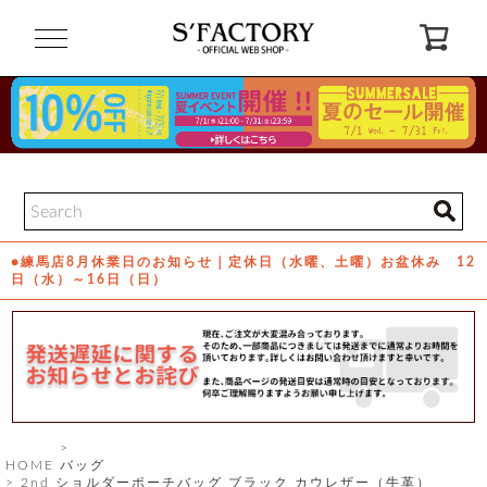
閉
じ
る
ゲ
ス
ト
様
ロ
会
●練馬店8月休業日のお知らせ｜定休日（水曜、土曜）お盆休み 12
グ
員
日（水）～16日（日）
イ
登
ン
録
お
ガ
問
気
イ
い
に
ド
合
入
わ
り
せ
HOME
バッグ
2nd ショルダーポーチバッグ ブラック カウレザー（牛革）