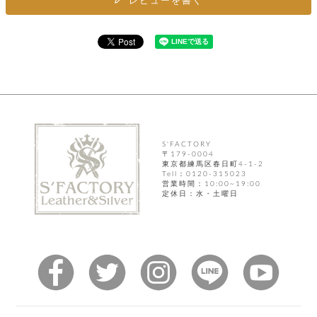
レビューを書く
ト
ッ
チ
ツ
ク
ェ
レ
ー
服
コ
ス
ン
ン
ネ
チ
飾
キ
ッ
ョ
ー
ク
リ
洋
コ
レ
ン
服
ン
ス
グ
チ
チ
閉
付
洋
S'FACTORY
ョ
ェ
じ
き
服
〒179-0004
ー
る
東京都練馬区春日町4-1-2
ド
ン
シ
Tell：0120-315023
ロ
営業時間：10:00~19:00
ュ
ッ
ブ
定休日：水・土曜日
ー
プ
レ
ズ
ハ
ス
ン
レ
帽
ド
ッ
子
ル
ト
そ
そ
の
の
他
他
服
パ