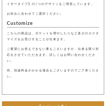
カ
バ
品
定
ー
イダータイプ】の2つのデザインをご用意しています。
ス
イ
サ
商
チ
タ
セ
ル
取
ェ
ム
お好みに合わせてご選択ください。
ッ
引
ー
リ
オ
喫
ト
法
ン
ー
煙
Customize
に
ダ
ー
具
メ
基
ー
タ
づ
こちらの商品は、ポケットを増やしたりなど多少のカスタ
ス
時
す
ル
く
テ
マイズをお受けすることが出来ます。
名
べ
チ
表
ー
入
て
ェ
計
示
シ
れ
ご要望にお答えできない事もございますが、出来る限り対
ー
ョ
リ
サ
個
ン
カ
応をさせていただきます。詳しくはお問い合わせくださ
ナ
す
ン
ー
人
リ
べ
グ
ビ
ロ
い。
情
ー
て
ス
ン
ス
報
ペ
グ
の
尚、別途料金がかかる場合もございますのでご了承くださ
ポ
腕
ン
チ
タ
取
ー
時
ダ
い。
ェ
り
チ
計
ン
ー
扱
ム
ト
ン
そ
い
ベ
ト
の
ル
パ
ッ
シ
他
ト
プ
ョ
小
の
ー
ー
物
み
ネ