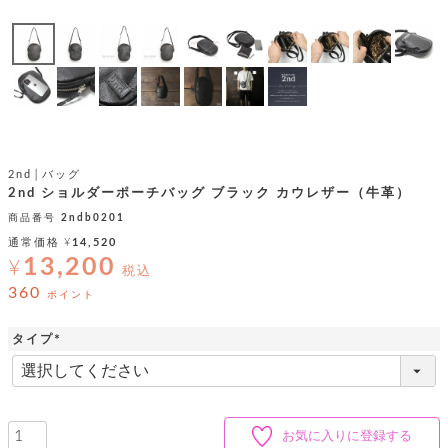
テ
S
限
I
定
ゴ
X
商
T
品
H
リ
S
S
E
A
財
N
イ
L
S
E
布
E
2nd│バッグ
商
ン
2nd ショルダーポーチバッグ ブラック カウレザー（牛革）
品
R
バ
す
商品番号
2ndb0201
O
フ
予
べ
N
通常価格
¥
14,520
約
て
ッ
O
13,200
商
¥
ォ
税込
V
長
品
グ
360
E
財
ポイント
メ
入
布
2
荷
ウ
ボ
タイプ
n
短
商
デ
ー
(
d
財
品
ィ
ォ
必
布
バ
須
シ
ッ
)
レ
フ
グ
ァ
ョ
お気に入りに登録する
ス