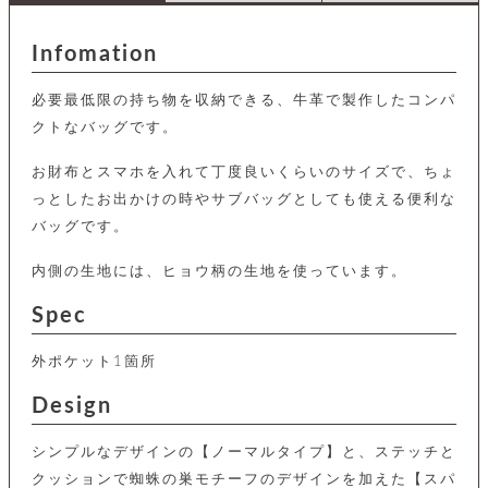
店
ホ
お
プ
ッ
ス
舗
ル
支
チ
│
バ
紹
ダ
コ
払
バ
Infomation
キ
介
ー
イ
い
ッ
ー
ッ
ン
方
グ
ホ
必要最低限の持ち物を収納できる、牛革で製作したコンパ
ケ
ラ
法
ル
ー
ッ
ウ
に
ク
クトなバッグです。
ダ
ス
エ
ピ
つ
ー
ス
ン
い
ル
お財布とスマホを入れて丁度良いくらいのサイズで、ちょ
着
ト
グ
て
名
せ
っとしたお出かけの時やサブバッグとしても使える便利な
バ
刺
チ
替
す
会
ッ
修
バッグです。
入
え
べ
員
グ
理
れ
財
て
規
ェ
│
内側の生地には、ヒョウ柄の生地を使っています。
布
そ
約
パ
A
ベ
の
に
ー
ス
m
ル
Spec
他
つ
ケ
a
ト
バ
い
ン
ー
z
単
ッ
て
外ポケット1箇所
ス
o
品
グ
n
会
ア
す
ス
バ
Design
p
社
べ
マ
ッ
a
概
て
ク
ホ
ク
y
要
シンプルなデザインの【ノーマルタイプ】と、ステッチと
│
ル
レ
セ
モ
クッションで蜘蛛の巣モチーフのデザインを加えた【スパ
単
特
ザ