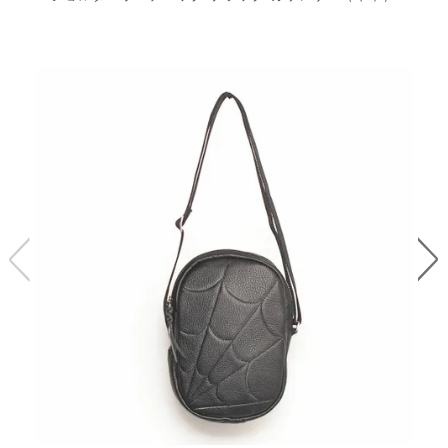
レ
ー
ベ
ル
S
商
'
F
品
A
C
T
タ
O
R
イ
Y
T
プ
e
l
新
o
カ
商
s
品