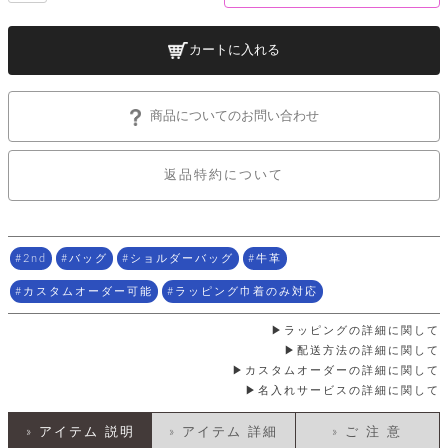
ッ
シ
ナ
ョ
ン
ー
ル
ト
カートに入れる
ウ
ダ
ご
ォ
ー
ホ
利
レ
バ
特
用
ッ
ッ
集
商品についてのお問い合わせ
ル
ガ
ト
グ
一
イ
覧
バ
ド
ダ
ト
イ
返品特約について
ー
レ
カ
お
ト
ー
ー
ー
問
バ
ベ
ズ
い
ッ
ル
小
す
ウ
合
グ
2nd
バッグ
ショルダーバッグ
牛革
紹
べ
ォ
わ
介
て
レ
せ
物
ボ
カスタムオーダー可能
ラッピング巾着のみ対応
ッ
ス
ホ
返
ト
ト
素
ベ
す
ル
ラッピングの詳細に関して
品
ン
材
べ
ダ
マ
特
配送方法の詳細に関して
バ
に
て
ル
ー
ネ
約
カスタムオーダーの詳細に関して
ッ
つ
ー
グ
い
名入れサービスの詳細に関して
キ
そ
送
ク
ト
て
ー
の
料
リ
ク
ケ
» アイテム 説明
» アイテム 詳細
» ご 注 意
他
と
ッ
ラ
│
ー