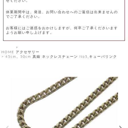
せください。
レ
休業期間中は、発送、お問い合わせへのご返信は出来ませんの
ー
でご了承ください。
ベ
お客様にはご迷惑をおかけしますが、何卒ご了承くださいます
ようお願い申し上げます。
ル
S
HOME
アクセサリー
商
'
45cm、50cm 真鍮 ネックレスチェーン No5.キューバリンク
F
品
A
C
T
タ
O
R
イ
Y
T
プ
e
l
新
o
カ
商
s
品