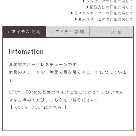
店
ホ
ラッピングの詳細に関して
お
プ
ッ
ス
舗
ル
支
配送方法の詳細に関して
チ
│
バ
紹
ダ
コ
払
カスタムオーダーの詳細に関して
バ
キ
介
ー
イ
い
ッ
名入れサービスの詳細に関して
ー
ッ
ン
方
グ
ホ
ケ
ラ
法
» アイテム 説明
» アイテム 詳細
» ご 注 意
ル
ー
ッ
ウ
に
ク
ダ
ス
エ
ピ
つ
ー
ス
ン
い
ル
着
ト
グ
Infomation
て
名
せ
バ
刺
チ
替
す
会
ッ
修
入
真鍮製のネックレスチェーンです。
え
べ
員
グ
理
れ
財
て
規
ェ
太目のチェーンで、胸元で目を引くチェーンになっていま
│
布
そ
約
す。
パ
A
ベ
の
に
ー
ス
m
ル
他
つ
ケ
a
ト
60cm、70cmの長めのサイズになっています。短いサイ
バ
い
ン
ー
z
単
ッ
て
ズをお求めの方は、こちらをご覧ください。
ス
o
品
グ
【 60cm、70cmはこちら 】
n
会
ア
す
ス
バ
p
社
べ
マ
ッ
a
概
て
ク
ホ
ク
y
要
│
ル
レ
セ
モ
単
特
ザ