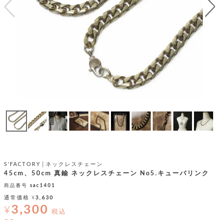
テ
S
限
I
定
ゴ
X
商
T
品
H
リ
S
S
E
A
財
N
イ
L
S
E
布
E
商
ン
品
R
バ
す
O
フ
予
べ
N
約
て
ッ
O
商
ォ
V
長
品
グ
E
財
メ
入
布
2
荷
ウ
ボ
S'FACTORY│ネックレスチェーン
n
短
商
デ
ー
45cm、50cm 真鍮 ネックレスチェーン No5.キューバリンク
d
財
品
ィ
ォ
商品番号
sac1401
布
バ
シ
通常価格
¥
3,630
ッ
レ
フ
3,300
グ
¥
ァ
税込
ョ
ス