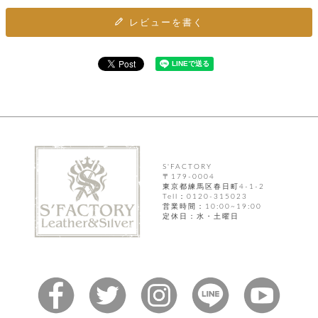
カ
バ
品
定
ー
ス
イ
サ
商
レビューを書く
チ
タ
セ
ル
取
ェ
ム
ッ
引
ー
リ
オ
喫
ト
法
ン
ー
煙
に
ダ
ー
具
メ
基
ー
タ
づ
ス
時
す
ル
く
テ
名
べ
チ
表
ー
入
て
ェ
計
示
シ
れ
ー
ョ
リ
サ
個
ン
カ
ナ
す
S'FACTORY
ン
ー
人
〒179-0004
リ
べ
グ
ビ
ロ
情
東京都練馬区春日町4-1-2
ー
て
ス
ン
ス
報
Tell：0120-315023
ペ
営業時間：10:00~19:00
グ
の
ポ
腕
ン
定休日：水・土曜日
チ
タ
取
ー
時
ダ
ェ
り
チ
計
ン
ー
扱
ム
ト
ン
そ
い
ベ
ト
の
ル
パ
ッ
シ
他
ト
プ
ョ
小
の
ー
ー
物
み
ネ