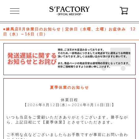
閉
じ
る
●練馬店8月休業日のお知らせ｜定休日（水曜、土曜）お盆休み 12
日（水）～16日（日）
ゲ
ス
ト
様
ロ
会
グ
員
イ
登
ン
録
夏季休業のお知らせ
休業日程
【2026年8月12日(水)～2026年8月16日(日)】
お
ガ
問
気
イ
い
に
ド
合
入
わ
いつも当店をご愛顧いただきありがとうございます。勝手なが
り
せ
ら、上記日程にて【夏季休業】とさせていただきます。
ご不明な点などございましたらお手数ですが事前にお問い合わ