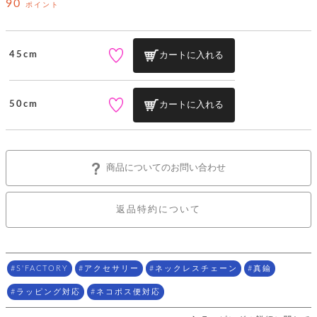
ッ
90
シ
ポイント
ナ
ョ
ン
ー
ル
ト
ウ
ダ
ご
ォ
ー
45cm
カートに入れる
ホ
利
レ
バ
特
用
ッ
ッ
集
ル
ガ
ト
グ
一
イ
50cm
カートに入れる
覧
バ
ド
ダ
ト
イ
ー
レ
カ
お
ト
ー
ー
ー
問
バ
ベ
ズ
い
ッ
商品についてのお問い合わせ
ル
小
す
ウ
合
グ
紹
べ
ォ
わ
介
て
レ
せ
物
ボ
返品特約について
ッ
ス
ホ
返
ト
ト
素
ベ
す
ル
品
ン
材
べ
ダ
マ
特
バ
に
て
ル
ー
ネ
約
ッ
つ
S'FACTORY
アクセサリー
ネックレスチェーン
真鍮
ー
グ
い
キ
そ
送
ク
ト
て
ー
ラッピング対応
ネコポス便対応
の
料
リ
ク
ケ
他
と
ッ
ラ
│
ー