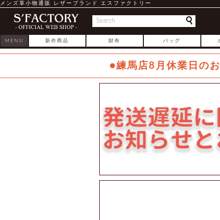
メンズ革小物通販 レザーブランド エスファクトリー
MENU
新作商品
財布
バッグ
●練馬店8月休業日の