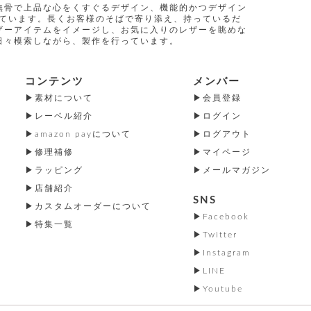
無骨で上品な心をくすぐるデザイン、機能的かつデザイン
指しています。長くお客様のそばで寄り添え、持っているだ
ザーアイテムをイメージし、お気に入りのレザーを眺めな
日々模索しながら、製作を行っています。
コンテンツ
メンバー
素材について
会員登録
レーベル紹介
ログイン
amazon payについて
ログアウト
修理補修
マイページ
ラッピング
メールマガジン
店舗紹介
SNS
カスタムオーダーについて
Facebook
特集一覧
Twitter
Instagram
LINE
Youtube