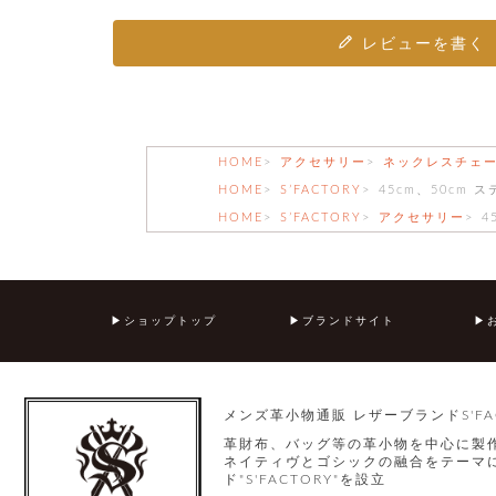
レビューを書く
HOME
アクセサリー
ネックレスチェ
HOME
S’FACTORY
45cm、50cm
HOME
S’FACTORY
アクセサリー
4
ショップトップ
ブランドサイト
メンズ革小物通販 レザーブランドS'FA
革財布、バッグ等の革小物を中心に製
ネイティヴとゴシックの融合をテーマに
ド"S'FACTORY"を設立