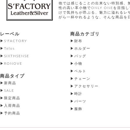
他では感じることの出来ない特別感、
性の高い革小物でONLY ONEを目
けで気持ちが昂ぶる、魅力に溢れるレ
がら一杯やれるような、そんな商品を
レーベル
商品カテゴリ
S'FACTORY
財布
Telos
ホルダー
SIXTHSENSE
バッグ
RONOVE
小物
ベルト
商品タイプ
チェーン
新商品
アクセサリー
SALE
時計
限定商品
パーツ
入荷商品
服飾
予約商品