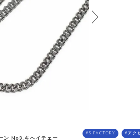
S'FACTORY
アク
ーン No3.キヘイチェー