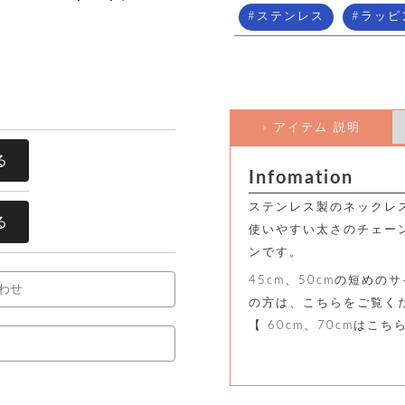
ステンレス
ラッピ
» アイテム 説明
る
Infomation
ステンレス製のネックレ
る
使いやすい太さのチェー
ンです。
45cm、50cmの短め
わせ
の方は、こちらをご覧く
【 60cm、70cmはこち