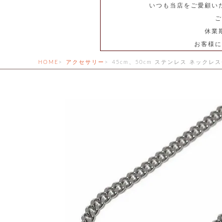
いつも当店をご愛顧い
ご
休業
お客様に
HOME
アクセサリー
45cm、50cm ステンレス ネックレ