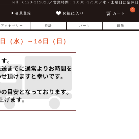
Tell：0120-315023／営業時間：10:00~19:00／水・土曜日は定休日
0
お気に入り
カート
会員登録
アクセサリー
時計
パーツ
服飾
日（水）～16日（日）