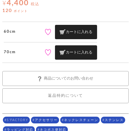
ッ
4,400
シ
¥
税込
ナ
ョ
ン
120
ー
ポイント
ル
ト
ウ
ダ
ご
ォ
ー
ホ
利
レ
バ
特
用
ッ
60cm
カートに入れる
ッ
集
ル
ガ
ト
グ
一
イ
覧
バ
ド
ダ
ト
イ
70cm
カートに入れる
ー
レ
カ
お
ト
ー
ー
ー
問
バ
ベ
ズ
い
ッ
ル
小
す
ウ
合
グ
紹
べ
ォ
わ
商品についてのお問い合わせ
介
て
レ
せ
物
ボ
ッ
ス
ホ
返
ト
ト
素
ベ
す
返品特約について
ル
品
ン
材
べ
ダ
マ
特
バ
に
て
ル
ー
ネ
約
ッ
つ
ー
グ
い
キ
そ
送
ク
ト
て
ー
S'FACTORY
アクセサリー
ネックレスチェーン
ステンレス
の
料
リ
ク
ケ
他
と
ッ
ラ
│
ラッピング対応
ネコポス便対応
ー