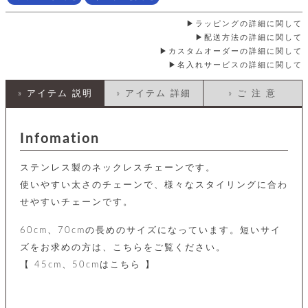
店
ホ
お
プ
ッ
ス
舗
ル
支
チ
│
ラッピングの詳細に関して
バ
紹
ダ
コ
払
バ
キ
介
配送方法の詳細に関して
ー
イ
い
ッ
ー
カスタムオーダーの詳細に関して
ッ
ン
方
グ
ホ
ケ
ラ
名入れサービスの詳細に関して
法
ル
ー
ッ
ウ
に
ク
ダ
ス
エ
ピ
つ
» アイテム 説明
» アイテム 詳細
» ご 注 意
ー
ス
ン
い
ル
着
ト
グ
て
名
せ
バ
刺
チ
替
Infomation
す
会
ッ
修
入
え
べ
員
グ
理
れ
財
て
規
ェ
ステンレス製のネックレスチェーンです。
│
布
そ
約
パ
A
ベ
使いやすい太さのチェーンで、様々なスタイリングに合わ
の
に
ー
ス
m
ル
他
つ
せやすいチェーンです。
ケ
a
ト
バ
い
ン
ー
z
単
ッ
て
60cm、70cmの長めのサイズになっています。短いサイ
ス
o
品
グ
n
会
ア
す
ズをお求めの方は、こちらをご覧ください。
ス
バ
p
社
べ
マ
【 45cm、50cmはこちら 】
ッ
a
概
て
ク
ホ
ク
y
要
│
ル
レ
セ
モ
単
特
ザ