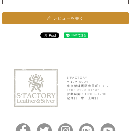
カ
バ
品
定
ー
ス
イ
サ
商
チ
タ
セ
ル
取
ェ
ム
ッ
レビューを書く
引
ー
リ
オ
喫
ト
法
ン
ー
煙
に
ダ
ー
具
メ
基
ー
タ
づ
ス
時
す
ル
く
テ
名
べ
チ
表
ー
入
て
ェ
計
示
シ
れ
ー
ョ
リ
サ
個
ン
カ
ナ
す
ン
ー
人
リ
べ
グ
ビ
ロ
情
S'FACTORY
ー
て
ス
ン
ス
報
〒179-0004
ペ
グ
東京都練馬区春日町4-1-2
の
ポ
腕
ン
Tell：0120-315023
チ
タ
取
ー
時
ダ
営業時間：10:00~19:00
ェ
り
チ
計
定休日：水・土曜日
ン
ー
扱
ム
ト
ン
そ
い
ベ
ト
の
ル
パ
ッ
シ
他
ト
プ
ョ
小
の
ー
ー
物
み
ネ