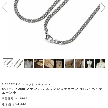
テ
S
限
I
定
ゴ
X
商
T
品
H
リ
S
S
E
A
財
N
イ
L
S
E
布
E
商
ン
品
R
バ
す
O
フ
予
べ
N
約
て
ッ
O
商
ォ
V
長
品
グ
E
財
メ
入
布
2
荷
ウ
ボ
n
短
商
デ
ー
S'FACTORY│ネックレスチェーン
d
財
品
ィ
60cm、70cm ステンレス ネックレスチェーン No2.キヘイチ
ォ
布
ェーン小
バ
シ
ッ
レ
商品番号
sac0802
フ
グ
ァ
ョ
通常価格
¥
4,840
ス