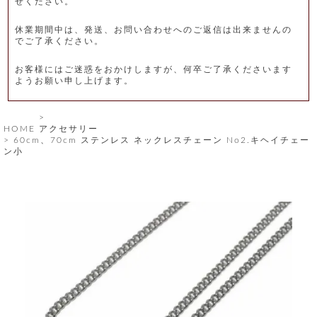
せください。
レ
休業期間中は、発送、お問い合わせへのご返信は出来ませんの
ー
でご了承ください。
ベ
お客様にはご迷惑をおかけしますが、何卒ご了承くださいます
ようお願い申し上げます。
ル
S
HOME
アクセサリー
商
'
60cm、70cm ステンレス ネックレスチェーン No2.キヘイチェー
F
ン小
品
A
C
T
タ
O
R
イ
Y
T
プ
e
l
新
o
カ
商
s
品