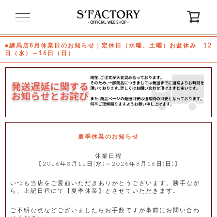
閉
じ
る
●練馬店8月休業日のお知らせ｜定休日（水曜、土曜）お盆休み 12
日（水）～16日（日）
ゲ
ス
ト
様
ロ
会
グ
員
イ
登
ン
録
夏季休業のお知らせ
休業日程
【2026年8月12日(水)～2026年8月16日(日)】
お
ガ
問
気
イ
い
に
ド
合
入
わ
いつも当店をご愛顧いただきありがとうございます。勝手なが
り
せ
ら、上記日程にて【夏季休業】とさせていただきます。
ご不明な点などございましたらお手数ですが事前にお問い合わ