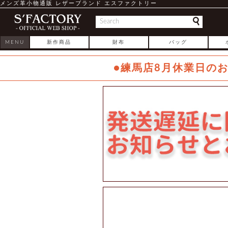
メンズ革小物通販 レザーブランド エスファクトリー
MENU
新作商品
財布
バッグ
●練馬店8月休業日の