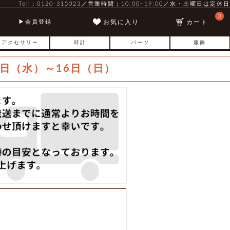
Tell：0120-315023／営業時間：10:00~19:00／水・土曜日は定休日
0
お気に入り
カート
会員登録
アクセサリー
時計
パーツ
服飾
日（水）～16日（日）