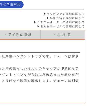
コポス便対応
ラッピングの詳細に関して
配送方法の詳細に関して
カスタムオーダーの詳細に関して
名入れサービスの詳細に関して
» アイテム 詳細
» ご 注 意
した真鍮ペンダントトップです。チェーンは付属
分と角の荒々しいうねりのギャップが印象的なア
ンダントトップながら額に埋め込まれた黒い石が
、さりげなく胸元を演出します。チェーンは別売