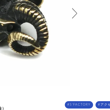
S'FACTORY
アク
鍮）