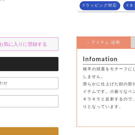
ラッピング対応
ネ
» アイテム 説明
お気に入りに登録する
Infomation
雄羊の頭蓋をモチーフに
しません。
わせ
滑らかに仕上げた顔の部
イテムです。小振りなペ
キラキラと反射するので
りとなっています。