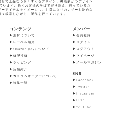
無骨で上品な心をくすぐるデザイン、機能的かつデザイン
指しています。長くお客様のそばで寄り添え、持っているだ
ザーアイテムをイメージし、お気に入りのレザーを眺めな
日々模索しながら、製作を行っています。
コンテンツ
メンバー
素材について
会員登録
レーベル紹介
ログイン
amazon payについて
ログアウト
修理補修
マイページ
ラッピング
メールマガジン
店舗紹介
SNS
カスタムオーダーについて
Facebook
特集一覧
Twitter
Instagram
LINE
Youtube