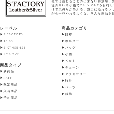
他では感じることの出来ない特別感、
性の高い革小物でONLY ONEを目
けで気持ちが昂ぶる、魅力に溢れるレ
がら一杯やれるような、そんな商品を
レーベル
商品カテゴリ
S'FACTORY
財布
Telos
ホルダー
SIXTHSENSE
バッグ
RONOVE
小物
ベルト
商品タイプ
チェーン
新商品
アクセサリー
SALE
時計
限定商品
パーツ
入荷商品
服飾
予約商品