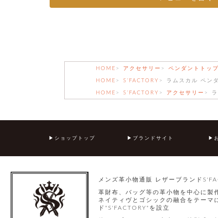
HOME
アクセサリー
ペンダントトッ
HOME
S’FACTORY
ラムスカル ペン
HOME
S’FACTORY
アクセサリー
ラ
ショップトップ
ブランドサイト
メンズ革小物通販 レザーブランドS'FA
革財布、バッグ等の革小物を中心に製
ネイティヴとゴシックの融合をテーマに
ド"S'FACTORY"を設立