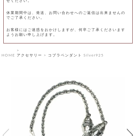
せください。
レ
休業期間中は、発送、お問い合わせへのご返信は出来ませんの
ー
でご了承ください。
ベ
お客様にはご迷惑をおかけしますが、何卒ご了承くださいます
ようお願い申し上げます。
ル
S
HOME
アクセサリー
コブラペンダント Silver925
商
'
F
品
A
C
T
タ
O
R
イ
Y
T
プ
e
l
新
o
カ
商
s
品