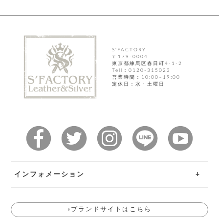
ト
ッ
チ
ツ
ク
ェ
レ
ー
服
コ
ス
ン
ン
ネ
チ
S'FACTORY
飾
キ
ッ
〒179-0004
ョ
ー
東京都練馬区春日町4-1-2
ク
リ
Tell：0120-315023
洋
コ
レ
ン
営業時間：10:00~19:00
服
ン
ス
定休日：水・土曜日
グ
チ
チ
閉
付
洋
ョ
ェ
じ
き
服
ー
る
ド
ン
シ
ロ
ュ
ッ
ブ
ー
プ
レ
ズ
ハ
ス
ン
レ
帽
ド
ッ
子
インフォメーション
ル
ト
そ
そ
の
ご利用ガイド
の
他
»ブランドサイトはこちら
他
お問い合わせ
服
パ