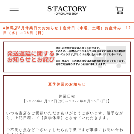
閉
じ
る
●練馬店8月休業日のお知らせ｜定休日（水曜、土曜）お盆休み 12
日（水）～16日（日）
ゲ
ス
ト
様
ロ
会
グ
員
イ
登
ン
録
夏季休業のお知らせ
休業日程
【2026年8月12日(水)～2026年8月16日(日)】
お
ガ
問
気
イ
い
に
ド
合
入
わ
いつも当店をご愛顧いただきありがとうございます。勝手なが
り
せ
ら、上記日程にて【夏季休業】とさせていただきます。
ご不明な点などございましたらお手数ですが事前にお問い合わ