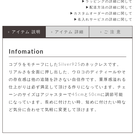
店
ホ
ラッピングの詳細に関して
お
プ
ッ
ス
舗
ル
支
配送方法の詳細に関して
チ
│
バ
紹
ダ
コ
払
カスタムオーダーの詳細に関して
バ
キ
介
ー
イ
い
ッ
名入れサービスの詳細に関して
ー
ッ
ン
方
グ
ホ
ケ
ラ
法
» アイテム 説明
» アイテム 詳細
» ご 注 意
ル
ー
ッ
ウ
に
ク
ダ
ス
エ
ピ
つ
ー
ス
ン
い
ル
着
ト
グ
て
Infomation
名
せ
バ
刺
チ
替
す
会
ッ
修
入
コブラをモチーフにしたSilver925のネックレスです。
え
べ
員
グ
理
れ
財
て
規
ェ
リアルさを全面に押し出した、ウロコのディティールやそ
│
布
そ
約
パ
の存在感は他の追随を許さない自信作です。重厚感溢れる
A
ベ
の
に
ー
ス
m
ル
他
つ
仕上がりは必ず満足して頂ける作りになっています。チェ
ケ
a
ト
バ
い
ーンのサイズはアジャスターで45cmと50cmに調節可能
ン
ー
z
単
ッ
て
ス
o
品
になっています。長めに付けたい時、短めに付けたい時な
グ
n
会
ア
す
ど気分に合わせて気軽に変更して頂けます。
ス
バ
p
社
べ
マ
ッ
a
概
て
ク
ホ
ク
y
要
│
ル
レ
セ
モ
単
特
ザ