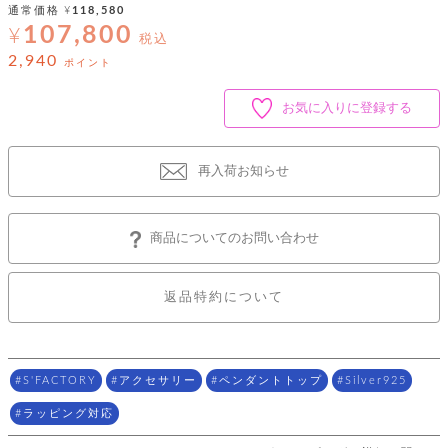
ッ
シ
通常価格
¥
118,580
ナ
ョ
ン
107,800
¥
ー
税込
ル
ト
ウ
ダ
2,940
ポイント
ご
ォ
ー
ホ
利
レ
バ
特
用
ッ
お気に入りに登録する
ッ
集
ル
ガ
ト
グ
一
イ
覧
バ
ド
ダ
ト
再入荷お知らせ
イ
ー
レ
カ
お
ト
ー
ー
ー
問
バ
ベ
ズ
い
ッ
商品についてのお問い合わせ
ル
小
す
ウ
合
グ
紹
べ
ォ
わ
介
て
レ
せ
物
ボ
返品特約について
ッ
ス
ホ
返
ト
ト
素
ベ
す
ル
品
ン
材
べ
ダ
マ
特
バ
に
て
ル
ー
ネ
約
ッ
つ
S'FACTORY
アクセサリー
ペンダントトップ
Silver925
ー
グ
い
キ
そ
送
ク
ト
て
ー
ラッピング対応
の
料
リ
ク
ケ
他
と
ッ
ラ
│
ー