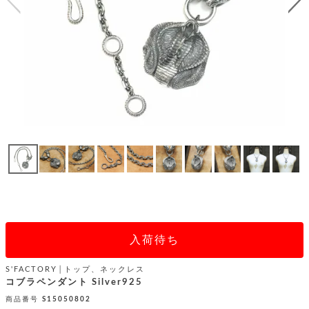
テ
S
限
I
定
ゴ
X
商
T
品
H
リ
S
S
E
A
財
N
イ
L
S
E
布
E
商
ン
品
R
バ
す
O
フ
予
べ
N
約
て
ッ
O
商
ォ
V
長
品
グ
E
財
メ
入
布
2
荷
ウ
ボ
n
短
入荷待ち
商
デ
ー
d
財
品
ィ
ォ
布
バ
S'FACTORY│トップ、ネックレス
シ
ッ
コブラペンダント Silver925
レ
フ
グ
ァ
ョ
商品番号
S15050802
ス