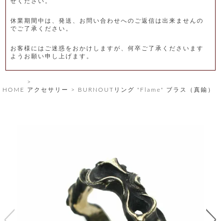
せください。
レ
休業期間中は、発送、お問い合わせへのご返信は出来ませんの
ー
でご了承ください。
ベ
お客様にはご迷惑をおかけしますが、何卒ご了承くださいます
ようお願い申し上げます。
ル
S
HOME
アクセサリー
BURNOUTリング "Flame" ブラス（真鍮）
商
'
F
品
A
C
T
タ
O
R
イ
Y
T
プ
e
l
新
o
カ
商
s
品