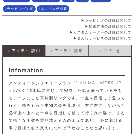
店
ホ
お
プ
ッ
ス
舗
ル
支
チ
ラッピング対応
ネコポス便対応
│
バ
紹
ダ
コ
払
バ
キ
介
ー
イ
い
ッ
ラッピングの詳細に関して
ー
ッ
ン
方
グ
ホ
配送方法の詳細に関して
ケ
ラ
法
ル
カスタムオーダーの詳細に関して
ー
ッ
ウ
に
ク
ダ
名入れサービスの詳細に関して
ス
エ
ピ
つ
ー
ス
ン
い
ル
着
ト
グ
て
» アイテム 説明
» アイテム 詳細
» ご 注 意
名
せ
バ
刺
チ
替
す
会
ッ
修
入
え
べ
員
グ
理
れ
Infomation
財
て
規
ェ
│
布
そ
約
パ
A
ベ
の
に
ー
アンティークジュエリーブランド" ANIMAL-WORSHIP
ス
m
ル
他
つ
ケ
a
ト
SILVER "清水氏に依頼して完成した燃え盛っている炎を
バ
い
ン
ー
z
単
ッ
て
モチーフにした真鍮製リングです。一点を目指して登って
ス
o
品
グ
行く、熱をもった本物の炎を具現化、右往左往しながらも
n
会
ア
す
ス
バ
p
社
べ
必ず上へ上へと一点を目指して登って行く炎の姿は、まる
マ
ッ
a
概
て
ク
ホ
で様々な困難を乗り越える人のようであり、 身に着ける
ク
y
要
│
ル
レ
事で皆様の心の支えになれば幸せなことだと思います。
セ
モ
単
特
ザ