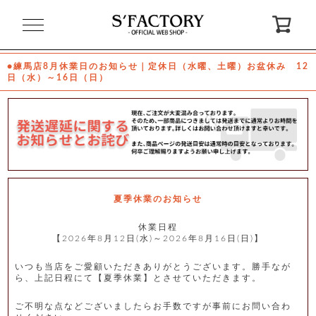
閉
じ
る
●練馬店8月休業日のお知らせ｜定休日（水曜、土曜）お盆休み 12
日（水）～16日（日）
ゲ
ス
ト
様
ロ
会
グ
員
イ
登
ン
録
夏季休業のお知らせ
休業日程
【2026年8月12日(水)～2026年8月16日(日)】
お
ガ
問
気
イ
い
に
ド
合
入
わ
いつも当店をご愛顧いただきありがとうございます。勝手なが
り
せ
ら、上記日程にて【夏季休業】とさせていただきます。
ご不明な点などございましたらお手数ですが事前にお問い合わ