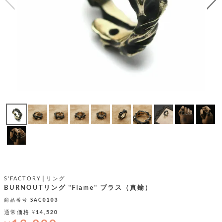
テ
S
限
I
定
ゴ
X
商
T
品
H
リ
S
S
E
A
財
N
イ
L
S
E
布
E
商
ン
品
R
バ
す
O
フ
予
べ
N
約
て
ッ
O
商
ォ
V
長
品
グ
E
財
メ
入
布
2
荷
ウ
ボ
n
短
商
デ
ー
d
S'FACTORY│リング
財
品
ィ
ォ
BURNOUTリング "Flame" ブラス（真鍮）
布
バ
シ
ッ
商品番号
SAC0103
レ
フ
グ
ァ
通常価格
¥
14,520
ョ
ス