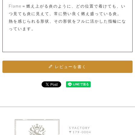
カ
バ
品
定
ー
ス
Flame＝燃え上がる炎のように、どの位置で着けても、い
イ
サ
商
チ
タ
セ
ル
つ見ても炎に見えて、常に勢い良く燃え盛っている炎。
取
ェ
ム
ッ
引
ー
リ
熱を感じられる形状、その形状をフルに活かした指輪にな
オ
喫
ト
法
ン
ー
煙
っています。
に
ダ
ー
具
メ
基
ー
タ
づ
ス
時
す
ル
く
テ
名
べ
チ
表
ー
入
て
ェ
計
示
シ
れ
ー
ョ
リ
サ
レビューを書く
個
ン
カ
ナ
す
ン
ー
人
リ
べ
グ
ビ
ロ
情
ー
て
ス
ン
ス
報
ペ
グ
の
ポ
腕
ン
チ
タ
取
ー
時
ダ
ェ
り
チ
計
ン
ー
扱
ム
ト
ン
そ
い
ベ
ト
の
ル
パ
ッ
シ
他
ト
プ
ョ
小
の
S'FACTORY
ー
ー
物
み
〒179-0004
ネ