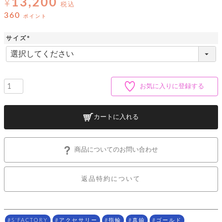
13,200
ッ
¥
シ
税込
ナ
ョ
ン
360
ポイント
ー
ル
ト
ウ
ダ
ご
ォ
ー
サイズ
ホ
利
レ
バ
特
(
用
ッ
ッ
集
必
ル
ガ
ト
須
グ
一
イ
)
覧
バ
ド
ダ
ト
イ
お気に入りに登録する
ー
レ
カ
お
ト
ー
ー
ー
問
バ
ベ
ズ
い
ッ
カートに入れる
ル
小
す
ウ
合
グ
紹
べ
ォ
わ
介
て
レ
せ
物
ボ
ッ
ス
商品についてのお問い合わせ
ホ
返
ト
ト
素
ベ
す
ル
品
ン
材
べ
ダ
マ
特
バ
に
て
返品特約について
ル
ー
ネ
約
ッ
つ
ー
グ
い
キ
そ
送
ク
ト
て
ー
の
料
リ
ク
ケ
他
と
ッ
ラ
│
S'FACTORY
アクセサリー
指輪
真鍮
ゴールド
ー