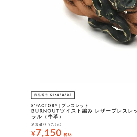
商品番号
S16050805
S'FACTORY│ブレスレット
BURNOUTツイスト編み レザーブレスレ
ラル（牛革）
通常価格
¥
7,865
7,150
¥
税込