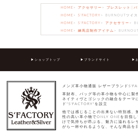
HOME
アクセサリー
ブレスレット│バ
HOME
S’FACTORY
BURNOUTツイ
HOME
S’FACTORY
アクセサリー
B
HOME
練馬店制作アイテム
BURNO
ショップトップ
ブランドサイト
メンズ革小物通販 レザーブランドS'FA
革財布、バッグ等の革小物を中心に製
ネイティヴとゴシックの融合をテーマに
ド"S'FACTORY"を設立
他では感じることの出来ない特別感、
性の高い革小物でONLY ONEを目
けで気持ちが昂ぶる、魅力に溢れるレ
がら一杯やれるような、そんな商品を