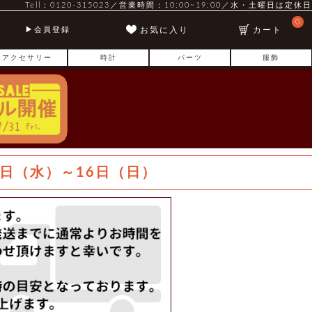
Tell：0120-315023／営業時間：10:00~19:00／水・土曜日は定休日
0
お気に入り
カート
会員登録
アクセサリー
時計
パーツ
服飾
日（水）～16日（日）