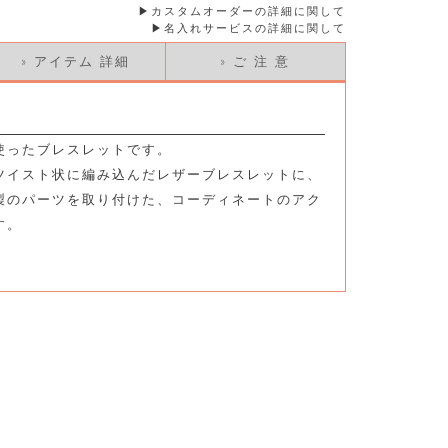
カスタムオーダーの詳細に関して
名入れサービスの詳細に関して
» アイテム 詳細
» ご 注 意
使ったブレスレットです。
ツイスト状に編み込んだレザーブレスレットに、
製のパーツを取り付けた、コーディネートのアク
す。