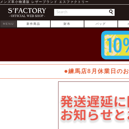
メンズ革小物通販 レザーブランド エスファクトリー
MENU
新作商品
財布
バッグ
●練馬店8月休業日の