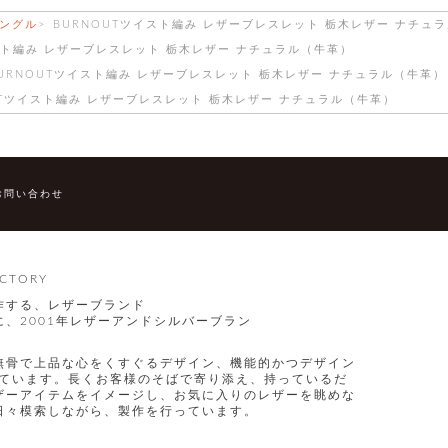
ングル
BURNOUTツイスト編み レザーブレスレット 栃木レザー ナチュ
スト編み レザーブレスレット 栃木レザー ナチュラル（牛革）
URNOUTツイスト編み レザーブレスレット 栃木レザー ナチュラル（牛革）
UTツイスト編み レザーブレスレット 栃木レザー ナチュラル（牛革）
お問い合わせ
CTORY
作する、レザーブランド
、2001年レザーアンドシルバーブラン
無骨で上品な心をくすぐるデザイン、機能的かつデザイン
指しています。長くお客様のそばで寄り添え、持っているだ
ザーアイテムをイメージし、お気に入りのレザーを眺めな
日々模索しながら、製作を行っています。