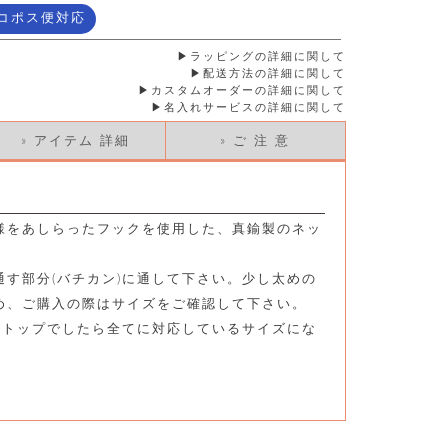
コポス便対応
ラッピングの詳細に関して
配送方法の詳細に関して
カスタムオーダーの詳細に関して
名入れサービスの詳細に関して
» アイテム 詳細
» ご 注 意
様をあしらったフックを使用した、真鍮製のネッ
す部分(バチカン)に通して下さい。少し太めの
め、ご購入の際はサイズをご確認して下さい。
ダントトップでしたら全てに対応しているサイズにな