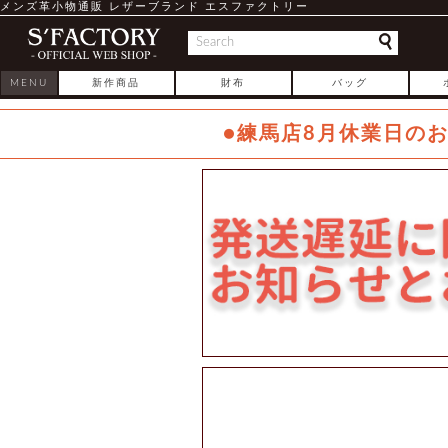
メンズ革小物通販 レザーブランド エスファクトリー
MENU
新作商品
財布
バッグ
●練馬店8月休業日の