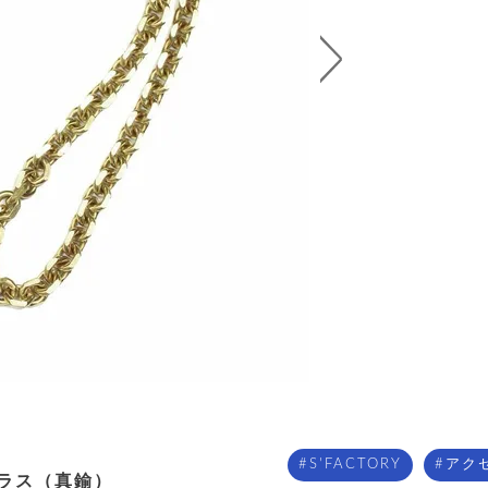
S'FACTORY
アク
ブラス（真鍮）