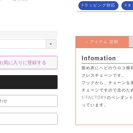
ラッピング対応
ネ
» アイテム 説明
Infomation
お気に入りに登録する
留め具にヘビのウロコ模
クレスチェーンです。
フックから、チェーンを通
チェーンですので念のた
S'FACTORYのペン
わせ
っています。