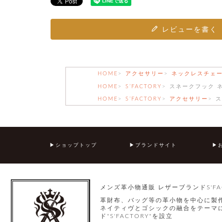
レビューを書く
HOME
アクセサリー
ネックレスチェ
HOME
S’FACTORY
スネークフック 
HOME
S’FACTORY
アクセサリー
ス
ショップトップ
ブランドサイト
メンズ革小物通販 レザーブランドS'FA
革財布、バッグ等の革小物を中心に製
ネイティヴとゴシックの融合をテーマに
ド"S'FACTORY"を設立