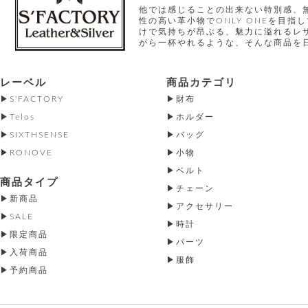
他では感じることの出来ない特別感、
性の高い革小物でONLY ONEを目
けで気持ちが昂ぶる、魅力に溢れるレ
がら一杯やれるような、そんな商品を
レーベル
商品カテゴリ
S'FACTORY
財布
Telos
ホルダー
SIXTHSENSE
バッグ
RONOVE
小物
ベルト
商品タイプ
チェーン
新商品
アクセサリー
SALE
時計
限定商品
パーツ
入荷商品
服飾
予約商品