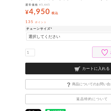
通常価格
¥
5,445
4,950
¥
税込
135
ポイント
チェーンサイズ
(
必
須
)
カートに入れる
商品についてのお問い合
返品特約について