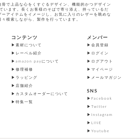
無骨で上品な心をくすぐるデザイン、機能的かつデザイン
指しています。長くお客様のそばで寄り添え、持っているだ
ザーアイテムをイメージし、お気に入りのレザーを眺めな
日々模索しながら、製作を行っています。
コンテンツ
メンバー
素材について
会員登録
レーベル紹介
ログイン
amazon payについて
ログアウト
修理補修
マイページ
ラッピング
メールマガジン
店舗紹介
SNS
カスタムオーダーについて
Facebook
特集一覧
Twitter
Instagram
LINE
Youtube