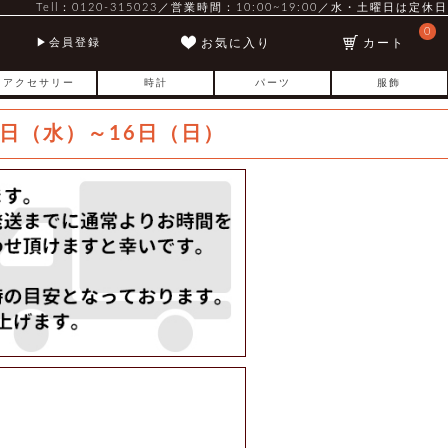
Tell：0120-315023／営業時間：10:00~19:00／水・土曜日は定休日
0
お気に入り
カート
会員登録
アクセサリー
時計
パーツ
服飾
日（水）～16日（日）