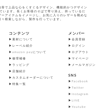
無骨で上品な心をくすぐるデザイン、機能的かつデザイン
指しています。長くお客様のそばで寄り添え、持っているだ
ザーアイテムをイメージし、お気に入りのレザーを眺めな
日々模索しながら、製作を行っています。
コンテンツ
メンバー
素材について
会員登録
レーベル紹介
ログイン
amazon payについて
ログアウト
修理補修
マイページ
ラッピング
メールマガジン
店舗紹介
SNS
カスタムオーダーについて
Facebook
特集一覧
Twitter
Instagram
LINE
Youtube