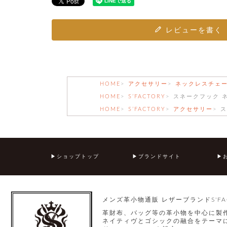
レビューを書く
HOME
アクセサリー
ネックレスチェ
HOME
S’FACTORY
スネークフック 
HOME
S’FACTORY
アクセサリー
ス
ショップトップ
ブランドサイト
メンズ革小物通販 レザーブランドS'FA
革財布、バッグ等の革小物を中心に製
ネイティヴとゴシックの融合をテーマに