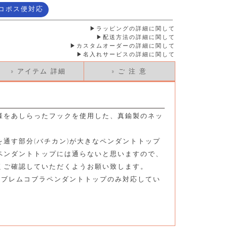
コポス便対応
ラッピングの詳細に関して
配送方法の詳細に関して
カスタムオーダーの詳細に関して
名入れサービスの詳細に関して
» アイテム 詳細
» ご 注 意
様をあしらったフックを使用した、真鍮製のネッ
通す部分(バチカン)が大きなペンダントトップ
ペンダントトップには通らないと思いますので、
くご確認していただくようお願い致します。
はエンブレムコブラペンダントトップのみ対応してい