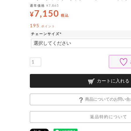
通常価格
¥
7,865
7,150
¥
税込
195
ポイント
チェーンサイズ
(
必
須
)
カートに入れる
商品についてのお問い合
返品特約について