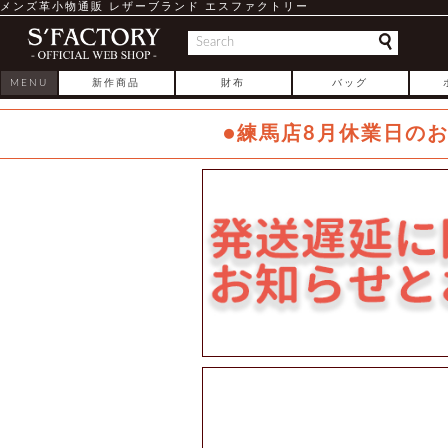
メンズ革小物通販 レザーブランド エスファクトリー
MENU
新作商品
財布
バッグ
●練馬店8月休業日の