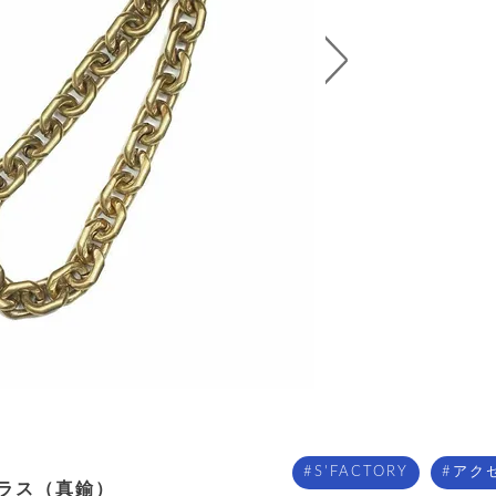
S'FACTORY
アク
ブラス（真鍮）