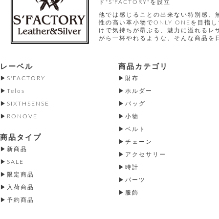
ド"S'FACTORY"を設立
他では感じることの出来ない特別感、
性の高い革小物でONLY ONEを目
けで気持ちが昂ぶる、魅力に溢れるレ
がら一杯やれるような、そんな商品を
レーベル
商品カテゴリ
S'FACTORY
財布
Telos
ホルダー
SIXTHSENSE
バッグ
RONOVE
小物
ベルト
商品タイプ
チェーン
新商品
アクセサリー
SALE
時計
限定商品
パーツ
入荷商品
服飾
予約商品