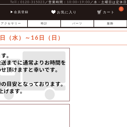
Tell：0120-315023／営業時間：10:00~19:00／水・土曜日は定休日
0
お気に入り
カート
会員登録
アクセサリー
時計
パーツ
服飾
日（水）～16日（日）