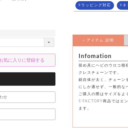
ラッピング対応
ネ
» アイテム 説明
Infomation
お気に入りに登録する
留め具にヘビのウロコ模
クレスチェーンです。
鎖自体が太く、チェーンを
にしか通せず、一般的な
ご購入の際はサイズをよ
わせ
S'FACTORY商品で
ます。