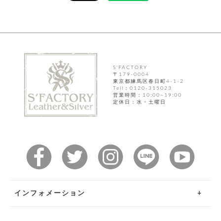
カ
バ
品
定
ー
ス
イ
サ
商
チ
タ
セ
ル
取
ェ
ム
ッ
引
ー
リ
オ
喫
ト
法
ン
ー
煙
に
ダ
ー
具
メ
基
ー
タ
づ
S'FACTORY
ス
時
〒179-0004
す
ル
く
テ
東京都練馬区春日町4-1-2
名
べ
チ
表
ー
Tell：0120-315023
入
て
ェ
計
示
営業時間：10:00~19:00
シ
れ
ー
定休日：水・土曜日
ョ
リ
サ
個
ン
カ
ナ
す
ン
ー
人
リ
べ
グ
ビ
ロ
情
ー
て
ス
ン
ス
報
ペ
グ
の
ポ
腕
ン
チ
タ
取
ー
時
ダ
ェ
り
チ
計
ン
ー
扱
ム
ト
ン
そ
い
ベ
ト
の
ル
パ
インフォメーション
ッ
シ
他
ト
プ
ョ
小
の
ー
ー
ご利用ガイド
物
み
ネ