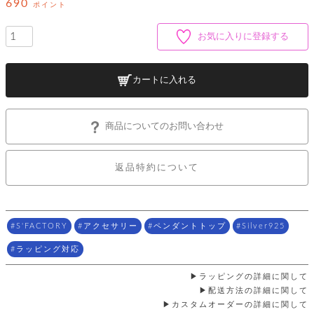
ッ
690
シ
ポイント
ナ
ョ
ン
ー
ル
ト
お気に入りに登録する
ウ
ダ
ご
ォ
ー
ホ
利
レ
バ
特
用
ッ
ッ
集
カートに入れる
ル
ガ
ト
グ
一
イ
覧
バ
ド
ダ
ト
イ
ー
商品についてのお問い合わせ
レ
カ
お
ト
ー
ー
ー
問
バ
ベ
ズ
い
ッ
返品特約について
ル
小
す
ウ
合
グ
紹
べ
ォ
わ
介
て
レ
せ
物
ボ
ッ
ス
ホ
返
ト
ト
素
S'FACTORY
アクセサリー
ペンダントトップ
Silver925
ベ
す
ル
品
ン
材
べ
ダ
マ
特
バ
に
ラッピング対応
て
ル
ー
ネ
約
ッ
つ
ー
グ
い
キ
ラッピングの詳細に関して
そ
送
ク
ト
て
ー
の
配送方法の詳細に関して
料
リ
ク
ケ
他
カスタムオーダーの詳細に関して
と
ッ
ラ
│
ー