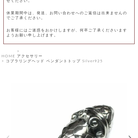
せください。
レ
休業期間中は、発送、お問い合わせへのご返信は出来ませんの
ー
でご了承ください。
ベ
お客様にはご迷惑をおかけしますが、何卒ご了承くださいます
ようお願い申し上げます。
ル
S
HOME
アクセサリー
商
'
コブラリングヘッド ペンダントトップ Silver925
F
品
A
C
T
タ
O
R
イ
Y
T
プ
e
l
新
o
カ
商
s
品