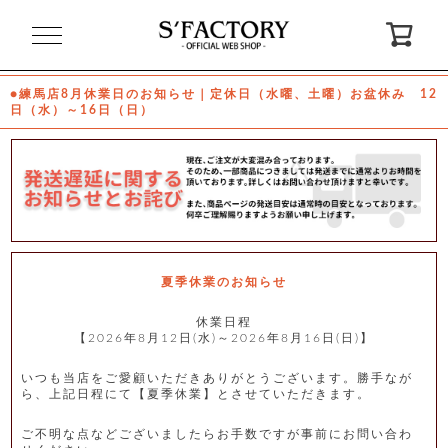
閉
じ
る
●練馬店8月休業日のお知らせ｜定休日（水曜、土曜）お盆休み 12
日（水）～16日（日）
ゲ
ス
ト
様
ロ
会
グ
員
イ
登
ン
録
夏季休業のお知らせ
休業日程
【2026年8月12日(水)～2026年8月16日(日)】
お
ガ
問
気
イ
い
に
ド
合
入
わ
いつも当店をご愛顧いただきありがとうございます。勝手なが
り
せ
ら、上記日程にて【夏季休業】とさせていただきます。
ご不明な点などございましたらお手数ですが事前にお問い合わ