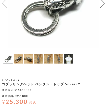
テ
S
限
I
定
ゴ
X
商
T
品
H
リ
S
S
E
A
財
N
イ
L
S
E
布
E
商
ン
品
R
バ
す
O
フ
予
べ
N
約
て
ッ
O
商
ォ
V
長
品
グ
E
財
メ
入
布
2
荷
ウ
ボ
S'FACTORY
n
短
商
デ
ー
コブラリングヘッド ペンダントトップ Silver925
d
財
品
ィ
ォ
商品番号
S15050806
布
バ
シ
通常価格
¥
27,830
ッ
レ
フ
25,300
グ
¥
ァ
税込
ョ
ス