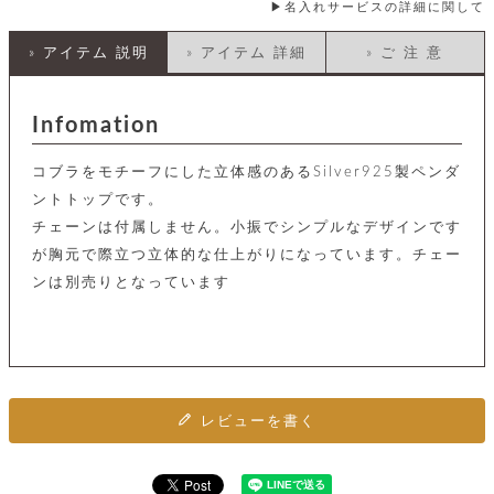
店
ホ
お
名入れサービスの詳細に関して
プ
ッ
ス
舗
ル
支
チ
│
バ
紹
ダ
コ
払
バ
» アイテム 説明
» アイテム 詳細
» ご 注 意
キ
介
ー
イ
い
ッ
ー
ッ
ン
方
グ
ホ
ケ
ラ
法
ル
Infomation
ー
ッ
ウ
に
ク
ダ
ス
エ
ピ
つ
ー
ス
ン
い
ル
コブラをモチーフにした立体感のあるSilver925製ペンダ
着
ト
グ
て
名
せ
ントトップです。
バ
刺
チ
替
す
会
ッ
チェーンは付属しません。小振でシンプルなデザインです
修
入
え
べ
員
グ
理
れ
が胸元で際立つ立体的な仕上がりになっています。チェー
財
て
規
ェ
│
布
そ
約
ンは別売りとなっています
パ
A
ベ
の
に
ー
ス
m
ル
他
つ
ケ
a
ト
バ
い
ン
ー
z
単
ッ
て
ス
o
品
グ
n
会
ア
す
ス
バ
p
社
べ
レビューを書く
マ
ッ
a
概
て
ク
ホ
ク
y
要
│
ル
レ
セ
モ
単
特
ザ