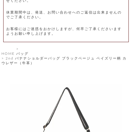
せください。
レ
休業期間中は、発送、お問い合わせへのご返信は出来ませんの
ー
でご了承ください。
ベ
お客様にはご迷惑をおかけしますが、何卒ご了承くださいます
ようお願い申し上げます。
ル
S
HOME
バッグ
商
'
2nd バナナショルダーバッグ ブラックベージュ ペイズリー柄 カ
F
ウレザー（牛革）
品
A
C
T
タ
O
R
イ
Y
T
プ
e
l
新
o
カ
商
s
品