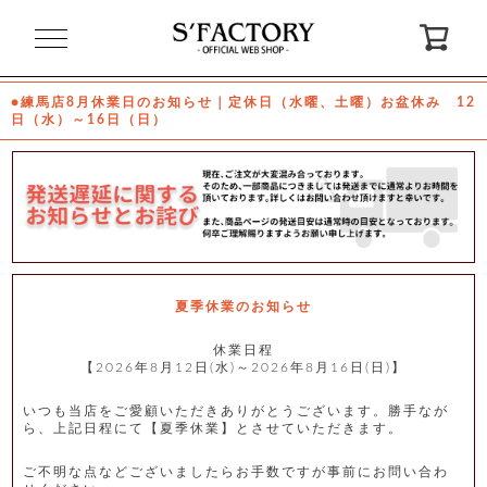
閉
じ
る
●練馬店8月休業日のお知らせ｜定休日（水曜、土曜）お盆休み 12
日（水）～16日（日）
ゲ
ス
ト
様
ロ
会
グ
員
イ
登
ン
録
夏季休業のお知らせ
休業日程
【2026年8月12日(水)～2026年8月16日(日)】
お
ガ
問
気
イ
い
に
ド
合
入
わ
いつも当店をご愛顧いただきありがとうございます。勝手なが
り
せ
ら、上記日程にて【夏季休業】とさせていただきます。
ご不明な点などございましたらお手数ですが事前にお問い合わ