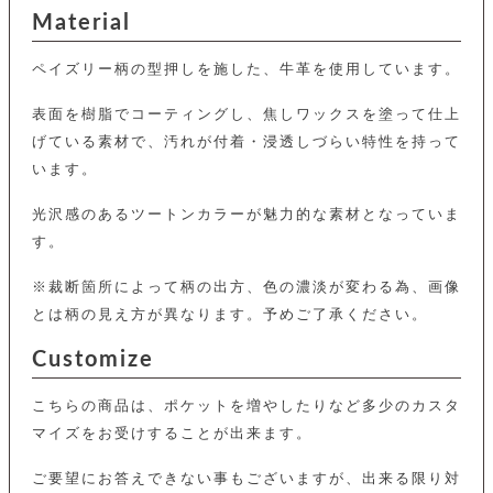
カ
バ
品
定
ー
Material
ス
イ
サ
商
チ
タ
セ
ル
取
ェ
ム
ッ
ペイズリー柄の型押しを施した、牛革を使用しています。
引
ー
リ
オ
喫
ト
法
ン
ー
煙
に
表面を樹脂でコーティングし、焦しワックスを塗って仕上
ダ
ー
具
メ
基
ー
げている素材で、汚れが付着・浸透しづらい特性を持って
タ
づ
ス
時
す
ル
います。
く
テ
名
べ
チ
表
ー
入
て
ェ
計
示
光沢感のあるツートンカラーが魅力的な素材となっていま
シ
れ
ー
ョ
リ
サ
す。
個
ン
カ
ナ
す
ン
ー
人
リ
べ
グ
ビ
ロ
情
※裁断箇所によって柄の出方、色の濃淡が変わる為、画像
ー
て
ス
ン
ス
報
ペ
とは柄の見え方が異なります。予めご了承ください。
グ
の
ポ
腕
ン
チ
タ
取
ー
時
ダ
Customize
ェ
り
チ
計
ン
ー
扱
ム
ト
ン
そ
い
ベ
こちらの商品は、ポケットを増やしたりなど多少のカスタ
ト
の
ル
パ
ッ
マイズをお受けすることが出来ます。
シ
他
ト
プ
ョ
小
の
ー
ー
ご要望にお答えできない事もございますが、出来る限り対
物
み
ネ