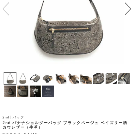
テ
S
限
I
定
ゴ
X
商
T
品
H
リ
S
S
E
A
財
N
イ
L
S
E
布
E
商
ン
品
R
バ
す
O
フ
予
べ
N
約
て
ッ
O
商
ォ
V
長
品
グ
E
財
メ
入
布
2
荷
ウ
ボ
n
短
商
デ
ー
d
財
品
ィ
ォ
布
バ
シ
2nd│バッグ
ッ
レ
フ
2nd バナナショルダーバッグ ブラックベージュ ペイズリー柄
グ
カウレザー（牛革）
ァ
ョ
ス