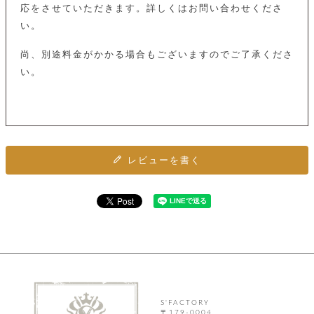
ト
応をさせていただきます。詳しくはお問い合わせくださ
ッ
チ
ツ
ク
ェ
い。
レ
ー
服
コ
ス
ン
尚、別途料金がかかる場合もございますのでご了承くださ
ン
ネ
チ
い。
飾
キ
ッ
ョ
ー
ク
リ
洋
コ
レ
ン
服
ン
ス
グ
チ
チ
閉
付
洋
ョ
ェ
じ
き
服
ー
る
レビューを書く
ド
ン
シ
ロ
ュ
ッ
ブ
ー
プ
レ
ズ
ハ
ス
ン
レ
帽
ド
ッ
子
ル
ト
そ
そ
の
の
他
他
服
S'FACTORY
パ
〒179-0004