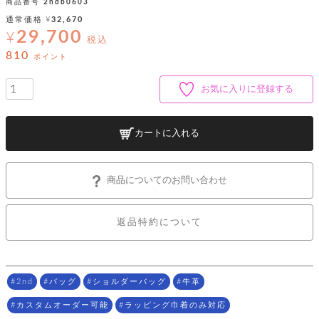
ッ
シ
商品番号
2ndb0603
ナ
ョ
ン
通常価格
¥
32,670
ー
ル
ト
29,700
¥
ウ
税込
ダ
ご
ォ
ー
810
ホ
ポイント
利
レ
バ
特
用
ッ
ッ
集
ル
ガ
ト
お気に入りに登録する
グ
一
イ
覧
バ
ド
ダ
ト
イ
ー
カートに入れる
レ
カ
お
ト
ー
ー
ー
問
バ
ベ
ズ
い
ッ
ル
小
す
ウ
合
グ
商品についてのお問い合わせ
紹
べ
ォ
わ
介
て
レ
せ
物
ボ
ッ
ス
ホ
返品特約について
返
ト
ト
素
ベ
す
ル
品
ン
材
べ
ダ
マ
特
バ
に
て
ル
ー
ネ
約
ッ
つ
ー
グ
い
キ
そ
2nd
バッグ
ショルダーバッグ
牛革
送
ク
ト
て
ー
の
料
リ
ク
ケ
カスタムオーダー可能
ラッピング巾着のみ対応
他
と
ッ
ラ
│
ー