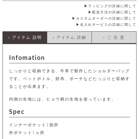
店
ホ
お
プ
ッ
ス
舗
ル
ラッピングの詳細に関して
支
チ
│
バ
紹
ダ
コ
配送方法の詳細に関して
払
バ
キ
介
ー
イ
い
カスタムオーダーの詳細に関して
ッ
ー
ッ
ン
方
名入れサービスの詳細に関して
グ
ホ
ケ
ラ
法
ル
ー
ッ
ウ
に
ク
» アイテム 説明
» アイテム 詳細
» ご 注 意
ダ
ス
エ
ピ
つ
ー
ス
ン
い
ル
着
ト
グ
て
名
せ
Infomation
バ
刺
チ
替
す
会
ッ
修
入
え
べ
員
グ
理
れ
しっかりと収納できる、牛革で製作したショルダーバッグ
財
て
規
ェ
│
布
そ
約
です。ペットボトル、財布、ポーチなどたっぷりと収納す
パ
A
ベ
の
に
ー
ることが出来ます。
ス
m
ル
他
つ
ケ
a
ト
バ
い
ン
ー
z
単
内側の生地には、ヒョウ柄の生地を使っています。
ッ
て
ス
o
品
グ
n
会
ア
Spec
す
ス
バ
p
社
べ
マ
ッ
a
概
て
ク
ホ
インナーポケット1箇所
ク
y
要
│
ル
レ
外ポケット1ヵ所
セ
モ
単
特
ザ